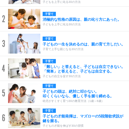
子どもを上手に叱る30の方法
子育て
2
消極的な性格の原因は、親の叱り方にあった。
子どもを上手に叱る30の方法
子育て
3
子どもの一生を決めるのは、親の育て方しだい。
子育て上手な親になる30の方法
子育て
4
「難しい」と答えると、子どもは自立できない。
「簡単」と答えると、子どもは自立する。
子どもの自立を促す30の方法
子育て
5
子どもの頭は、絶対に叩かない。
叩くくらいなら、優しく手を握り締める。
幼児がすくすく育つ30の教育方法（1歳～6歳）
子育て
6
子どもの才能発揮は、マズローの5段階欲求説が
鍵を握る。
子どもの才能を伸ばす30の習慣