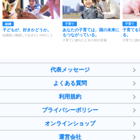
結婚
子育て
子育て
子どもが、好きかどうか。
あなたの子育ては、国の未来に
子育てを
もつながっている。
る。
結婚前に確認しておきたい30のこと
子育てに疲れたときの30の言葉
子育てに疲
代表メッセージ
よくある質問
利用規約
プライバシーポリシー
オンラインショップ
運営会社