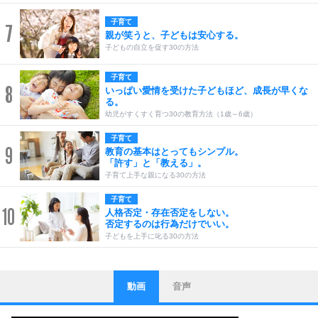
子育て
7
親が笑うと、子どもは安心する。
子どもの自立を促す30の方法
子育て
8
いっぱい愛情を受けた子どもほど、成長が早くな
る。
幼児がすくすく育つ30の教育方法（1歳～6歳）
子育て
9
教育の基本はとってもシンプル。
「許す」と「教える」。
子育て上手な親になる30の方法
子育て
10
人格否定・存在否定をしない。
否定するのは行為だけでいい。
子どもを上手に叱る30の方法
動画
音声
ストレス対策
1
他人と比べない。
いっそのこと、他人を見ない。