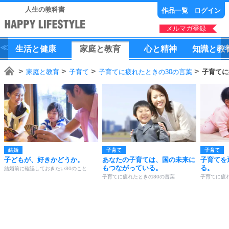
人生の教科書
作品一覧
ログイン
メルマガ登録
生活
と
健康
家庭
と
教育
心
と
精神
知識
と
教
家庭と教育
子育て
子育てに疲れたときの30の言葉
子育てに
結婚
子育て
子育て
子どもが、好きかどうか。
あなたの子育ては、国の未来に
子育てを
もつながっている。
る。
結婚前に確認しておきたい30のこと
子育てに疲れたときの30の言葉
子育てに疲