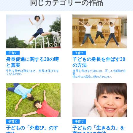
同じカテゴリーの作品
子育て
子育て
身長促進に関する30の噂
子どもの身長を伸ばす30
と真実
の方法
牛乳を飲めば飲むほど、身長は伸びやす
身長を伸ばすためには、正しい知識が必
くなるのか。
要。
世の中の俗説に惑わされない。
子育て
子育て
子どもの「外遊び」のす
子どもの「生きる力」を