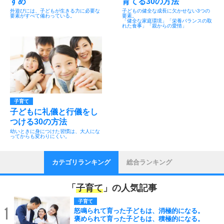
すめ
育てる30の方法
外遊びには、子どもが生きる力に必要な
子どもの健全な成長に欠かせない3つの
要素がすべて備わっている。
要素。
「健全な家庭環境」「栄養バランスの取
れた食事」「親からの愛情」
子育て
子どもに礼儀と行儀をし
つける30の方法
幼いときに身につけた習慣は、大人にな
ってからも変わりにくい。
カテゴリランキング
総合ランキング
「
子育て
」の人気記事
子育て
1
怒鳴られて育った子どもは、消極的になる。
褒められて育った子どもは、積極的になる。