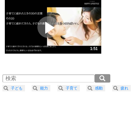
いらいらしない人になる30の方法
プラス思考
2
ポジティブになれない原因は、行動しないから。
ポジティブ思考になる30の方法
ストレス対策
3
人生、なんとかなるもの。
1:51
気楽に生きる30の方法
1.0倍速 （435KB 1分51秒）
1.5倍速 （290KB 1分14秒）
自分磨き
4
器の大きい人は、怒りを優しさで表現する。
2.0倍速 （218KB 55秒）
器の大きい人になる30の方法
2.5倍速 （174KB 44秒）
子ども
能力
子育て
感動
疲れ
3.0倍速 （145KB 37秒）
プラス思考
5
ネガティブな人は、複雑に考える。
3.5倍速 （125KB 31秒）
ポジティブな人は、シンプルに考える。
4.0倍速 （109KB 27秒）
ポジティブ思考になる30の方法
ストレス対策
6
価値観を捨てると、いらいらも消える。
いらいらしない人になる30の方法