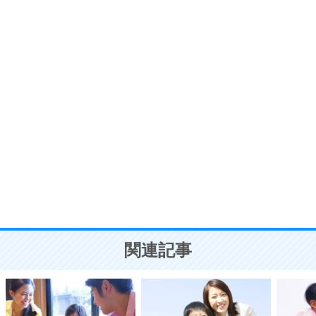
プラス思考
7
気持ちはなくていいから、とにかく癖にしてしま
う。
ポジティブ思考になる30の方法
自分磨き
8
いらない物は、徹底的に捨てる。
気品と美しさを身につける30の方法
勉強法
9
謙虚な人こそ、本当に強い人。
頭の使い方がうまくなる30の方法
恋愛学
10
人を好きになったら、まず相手を徹底的に信じる
ことが大切。
恋する人が知っておきたい30の大切なこと
関連記事