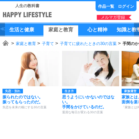
人生の教科書
作品一覧
ログイン
メルマガ登録
生活
と
健康
家庭
と
教育
心
と
精神
知識
と
教
家庭と教育
子育て
子育てに疲れたときの30の言葉
手間のか
失恋・別れ
生き方
家族運営
振られたのではない。
思うようにいかないのではな
家族とは
振ってもらったのだ。
い。
面倒を楽
手間をかけているのだ。
失恋を未来の糧にする30の言葉
「家族とは
退屈な毎日が変わる30の言葉