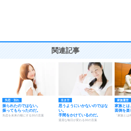
勉強法
9
謙虚な人こそ、本当に強い人。
頭の使い方がうまくなる30の方法
恋愛学
10
人を好きになったら、まず相手を徹底的に信じる
ことが大切。
恋する人が知っておきたい30の大切なこと
関連記事
失恋・別れ
生き方
家族運営
振られたのではない。
思うようにいかないのではな
家族とは
振ってもらったのだ。
い。
面倒を楽
手間をかけているのだ。
失恋を未来の糧にする30の言葉
「家族とは
退屈な毎日が変わる30の言葉