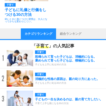
子育て
子どもに礼儀と行儀をし
つける30の方法
幼いときに身につけた習慣は、大人にな
ってからも変わりにくい。
カテゴリランキング
総合ランキング
「
子育て
」の人気記事
子育て
1
怒鳴られて育った子どもは、消極的になる。
褒められて育った子どもは、積極的になる。
子どもを上手に叱る30の方法
子育て
2
消極的な性格の原因は、親の叱り方にあった。
子どもを上手に叱る30の方法
子育て
3
子どもの一生を決めるのは、親の育て方しだい。
子育て上手な親になる30の方法