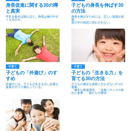
身長促進に関する30の噂
子どもの身長を伸ばす30
と真実
の方法
牛乳を飲めば飲むほど、身長は伸びやす
身長を伸ばすためには、正しい知識が必
くなるのか。
要。
世の中の俗説に惑わされない。
子育て
子育て
子どもの「外遊び」のす
子どもの「生きる力」を
すめ
育てる30の方法
外遊びには、子どもが生きる力に必要な
子どもの健全な成長に欠かせない3つの
要素がすべて備わっている。
要素。
「健全な家庭環境」「栄養バランスの取
れた食事」「親からの愛情」