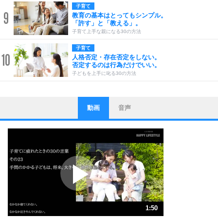
子育て
9
教育の基本はとってもシンプル。
「許す」と「教える」。
子育て上手な親になる30の方法
子育て
10
人格否定・存在否定をしない。
否定するのは行為だけでいい。
子どもを上手に叱る30の方法
動画
音声
ストレス対策
1
他人と比べない。
いっそのこと、他人を見ない。
いらいらしない人になる30の方法
プラス思考
2
ポジティブになれない原因は、行動しないから。
ポジティブ思考になる30の方法
ストレス対策
3
人生、なんとかなるもの。
1:50
気楽に生きる30の方法