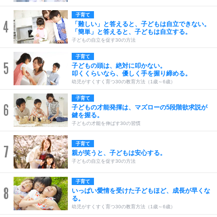
子育て
4
「難しい」と答えると、子どもは自立できない。
「簡単」と答えると、子どもは自立する。
子どもの自立を促す30の方法
子育て
5
子どもの頭は、絶対に叩かない。
叩くくらいなら、優しく手を握り締める。
幼児がすくすく育つ30の教育方法（1歳～6歳）
子育て
6
子どもの才能発揮は、マズローの5段階欲求説が
鍵を握る。
子どもの才能を伸ばす30の習慣
子育て
7
親が笑うと、子どもは安心する。
子どもの自立を促す30の方法
子育て
8
いっぱい愛情を受けた子どもほど、成長が早くな
る。
幼児がすくすく育つ30の教育方法（1歳～6歳）