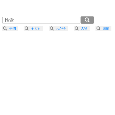
1.0倍速 （430KB 1分49秒）
1.5倍速 （287KB 1分13秒）
自分磨き
4
器の大きい人は、怒りを優しさで表現する。
2.0倍速 （216KB 55秒）
器の大きい人になる30の方法
2.5倍速 （173KB 44秒）
手間
子ども
わが子
大物
発散
3.0倍速 （144KB 36秒）
プラス思考
5
ネガティブな人は、複雑に考える。
3.5倍速 （124KB 31秒）
ポジティブな人は、シンプルに考える。
4.0倍速 （108KB 27秒）
ポジティブ思考になる30の方法
ストレス対策
6
価値観を捨てると、いらいらも消える。
いらいらしない人になる30の方法
プラス思考
7
気持ちはなくていいから、とにかく癖にしてしま
う。
ポジティブ思考になる30の方法
自分磨き
8
いらない物は、徹底的に捨てる。
気品と美しさを身につける30の方法