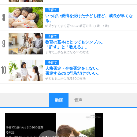
子育て
8
いっぱい愛情を受けた子どもほど、成長が早くな
る。
幼児がすくすく育つ30の教育方法（1歳～6歳）
子育て
9
教育の基本はとってもシンプル。
「許す」と「教える」。
子育て上手な親になる30の方法
子育て
10
人格否定・存在否定をしない。
否定するのは行為だけでいい。
子どもを上手に叱る30の方法
動画
音声
ストレス対策
1
他人と比べない。
いっそのこと、他人を見ない。
いらいらしない人になる30の方法
プラス思考
2
ポジティブになれない原因は、行動しないから。