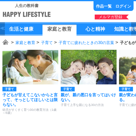
人生の教科書
作品一覧
ログイン
メルマガ登録
生活
と
健康
家庭
と
教育
心
と
精神
知識
と
教
家庭と教育
子育て
子育てに疲れたときの30の言葉
子どもが
子育て
子育て
子育て
子どもが甘えてこないからと言
親が、親の悪口を言ってはいけ
親が変わ
って、そっとしてほしいとは限
ない。
る。
らない。
子育て上手な親になる30の方法
子育てに疲
幼児がすくすく育つ30の教育方法（1歳
～6歳）