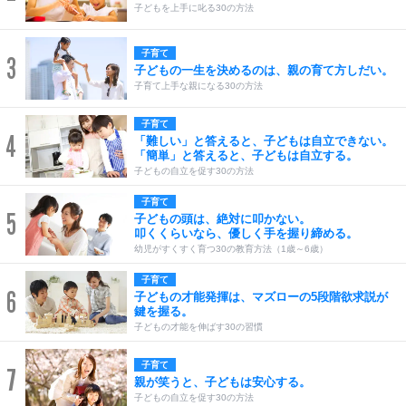
子どもを上手に叱る30の方法
子育て
3
子どもの一生を決めるのは、親の育て方しだい。
子育て上手な親になる30の方法
子育て
4
「難しい」と答えると、子どもは自立できない。
「簡単」と答えると、子どもは自立する。
子どもの自立を促す30の方法
子育て
5
子どもの頭は、絶対に叩かない。
叩くくらいなら、優しく手を握り締める。
幼児がすくすく育つ30の教育方法（1歳～6歳）
子育て
6
子どもの才能発揮は、マズローの5段階欲求説が
鍵を握る。
子どもの才能を伸ばす30の習慣
子育て
7
親が笑うと、子どもは安心する。
子どもの自立を促す30の方法