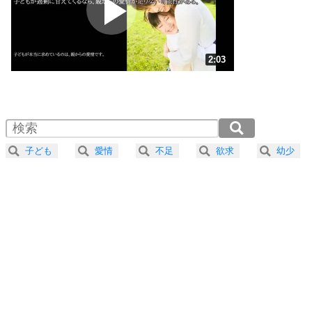
ポジティブ思考になる30の方法
ストレス対策
3
人生、なんとかなるもの。
2:03
気楽に生きる30の方法
1.0倍速 （485KB 2分3秒）
1.5倍速 （323KB 1分22秒）
自分磨き
4
器の大きい人は、怒りを優しさで表現する。
2.0倍速 （243KB 1分1秒）
器の大きい人になる30の方法
2.5倍速 （194KB 49秒）
子ども
愛情
不足
欲求
幼少
3.0倍速 （162KB 41秒）
プラス思考
5
ネガティブな人は、複雑に考える。
3.5倍速 （139KB 35秒）
ポジティブな人は、シンプルに考える。
4.0倍速 （122KB 31秒）
ポジティブ思考になる30の方法
ストレス対策
6
価値観を捨てると、いらいらも消える。
いらいらしない人になる30の方法
プラス思考
7
気持ちはなくていいから、とにかく癖にしてしま
う。