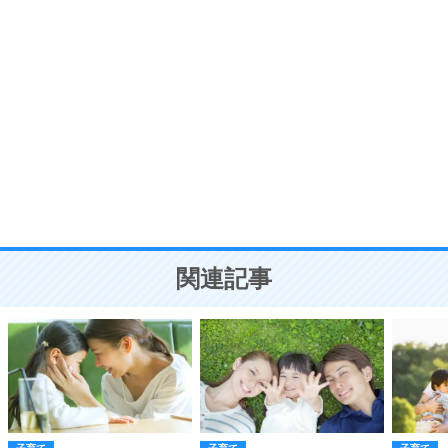
ポジティブ思考になる30の方法
自分磨き
8
いらない物は、徹底的に捨てる。
気品と美しさを身につける30の方法
勉強法
9
謙虚な人こそ、本当に強い人。
頭の使い方がうまくなる30の方法
恋愛学
10
人を好きになったら、まず相手を徹底的に信じる
ことが大切。
恋する人が知っておきたい30の大切なこと
関連記事