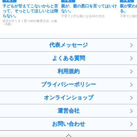
子育て
子育て
子育て
子どもが甘えてこないからと言
親が、親の悪口を言ってはいけ
親が変わ
って、そっとしてほしいとは限
ない。
る。
らない。
子育て上手な親になる30の方法
子育てに疲
幼児がすくすく育つ30の教育方法（1歳
～6歳）
代表メッセージ
よくある質問
利用規約
プライバシーポリシー
オンラインショップ
運営会社
お問い合わせ