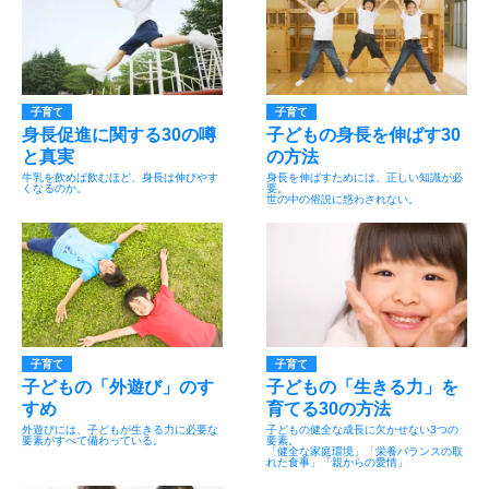
子育て
子育て
身長促進に関する30の噂
子どもの身長を伸ばす30
と真実
の方法
牛乳を飲めば飲むほど、身長は伸びやす
身長を伸ばすためには、正しい知識が必
くなるのか。
要。
世の中の俗説に惑わされない。
子育て
子育て
子どもの「外遊び」のす
子どもの「生きる力」を
すめ
育てる30の方法
外遊びには、子どもが生きる力に必要な
子どもの健全な成長に欠かせない3つの
要素がすべて備わっている。
要素。
「健全な家庭環境」「栄養バランスの取
れた食事」「親からの愛情」