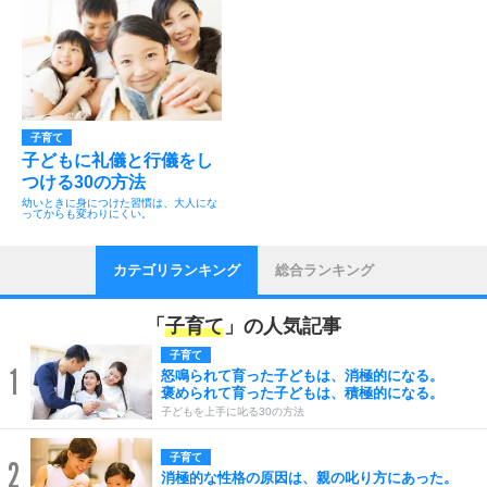
子育て
子どもに礼儀と行儀をし
つける30の方法
幼いときに身につけた習慣は、大人にな
ってからも変わりにくい。
カテゴリランキング
総合ランキング
「
子育て
」の人気記事
子育て
1
怒鳴られて育った子どもは、消極的になる。
褒められて育った子どもは、積極的になる。
子どもを上手に叱る30の方法
子育て
2
消極的な性格の原因は、親の叱り方にあった。