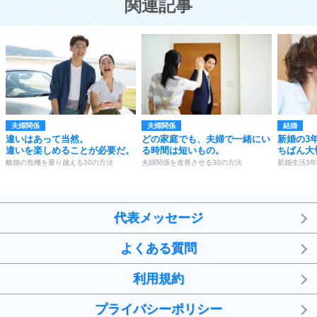
関連記事
勉強法
9
謙虚な人こそ、本当に強い人。
頭の使い方がうまくなる30の方法
恋愛学
10
人を好きになったら、まず相手を徹底的に信じる
ことが大切。
恋する人が知っておきたい30の大切なこと
夫婦関係
夫婦関係
結婚
違いはあって当然。
どの家庭でも、夫婦で一緒にい
新婚の3
違いを楽しめることが必要だ。
る時間は短いもの。
ちばん大
離婚の危機を乗り越える30の方法
夫婦関係を改善させる30の方法
新婚生活3
代表メッセージ
よくある質問
利用規約
プライバシーポリシー