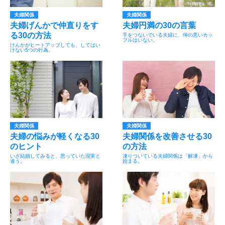
夫婦関係
夫婦関係
夫婦げんかで仲直りをす
夫婦円満の30の言葉
る30の方法
手をつないでいる夫婦に、仲の悪いカッ
プルはいない。
けんかがヒートアップしても、してはい
けない5つの行為。
夫婦関係
夫婦関係
夫婦の悩みが軽くなる30
夫婦関係を改善させる30
のヒント
の方法
いざ結婚してみると、思っていた現実と
凍りついている夫婦関係は「解凍」から
違う。
始まる。