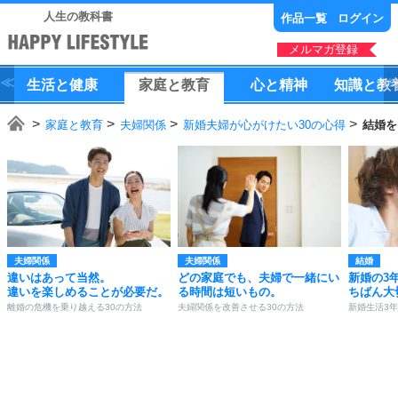
人生の教科書
作品一覧
ログイン
メルマガ登録
生活
と
健康
家庭
と
教育
心
と
精神
知識
と
教
家庭と教育
夫婦関係
新婚夫婦が心がけたい30の心得
結婚を
夫婦関係
夫婦関係
結婚
違いはあって当然。
どの家庭でも、夫婦で一緒にい
新婚の3
違いを楽しめることが必要だ。
る時間は短いもの。
ちばん大
離婚の危機を乗り越える30の方法
夫婦関係を改善させる30の方法
新婚生活3