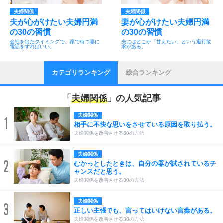
夫婦関係
夫婦関係
夫が心がけたい夫婦円満
妻が心がけたい夫婦円満
の30の習慣
の30の習慣
会社を出たタイミングで、家で待つ妻に
夫にはどこか「甘えたい」という退行欲
電話をすればいい。
求がある。
カテゴリランキング
総合ランキング
「
夫婦関係
」の人気記事
夫婦関係
1
相手に不快な思いをさせている原因を取り払う。
夫婦関係を改善させる30の方法
夫婦関係
2
むかっとしたときは、自分の器が試されているチ
ャンスだと思う。
夫婦関係を改善させる30の方法
夫婦関係
3
正しい主張でも、言ってはいけない言葉がある。
夫婦関係を改善させる30の方法