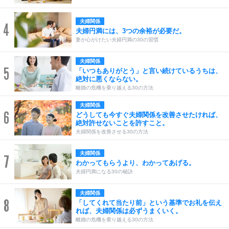
夫婦関係
4
夫婦円満には、3つの余裕が必要だ。
妻が心がけたい夫婦円満の30の習慣
夫婦関係
5
「いつもありがとう」と言い続けているうちは、
絶対に悪くならない。
離婚の危機を乗り越える30の方法
夫婦関係
6
どうしても今すぐ夫婦関係を改善させたければ、
絶対許せないことを許すこと。
夫婦関係を改善させる30の方法
夫婦関係
7
わかってもらうより、わかってあげる。
夫婦円満になる30の秘訣
夫婦関係
8
「してくれて当たり前」という基準でお礼を伝え
れば、夫婦関係は必ずうまくいく。
離婚の危機を乗り越える30の方法