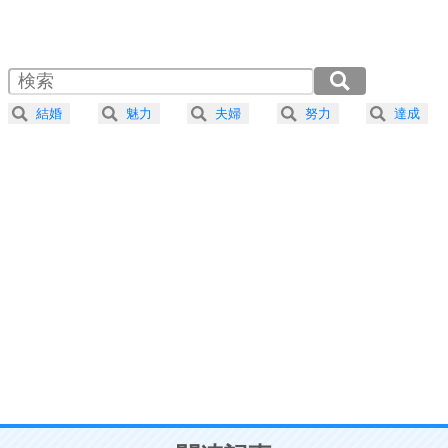
1.0倍速 （498KB 2分7秒）
1.5倍速 （332KB 1分24秒）
自分磨き
4
器の大きい人は、怒りを優しさで表現する。
2.0倍速 （249KB 1分3秒）
器の大きい人になる30の方法
2.5倍速 （200KB 50秒）
結婚
魅力
夫婦
努力
達成
3.0倍速 （166KB 42秒）
プラス思考
5
ネガティブな人は、複雑に考える。
3.5倍速 （143KB 36秒）
ポジティブな人は、シンプルに考える。
4.0倍速 （125KB 31秒）
ポジティブ思考になる30の方法
ストレス対策
6
価値観を捨てると、いらいらも消える。
いらいらしない人になる30の方法
プラス思考
7
気持ちはなくていいから、とにかく癖にしてしま
う。
ポジティブ思考になる30の方法
自分磨き
8
いらない物は、徹底的に捨てる。
気品と美しさを身につける30の方法