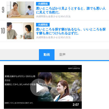
夫婦関係
9
悪いところばかり見ようとすると、誰でも悪い人
に見えて当然だ。
夫婦関係を改善させる30の方法
夫婦関係
10
悪いところを探す癖があるなら、いいところを探
す癖も身につけられるはずだ。
夫婦関係を改善させる30の方法
動画
音声
ストレス対策
1
他人と比べない。
いっそのこと、他人を見ない。
いらいらしない人になる30の方法
プラス思考
2
ポジティブになれない原因は、行動しないから。
ポジティブ思考になる30の方法
ストレス対策
3
人生、なんとかなるもの。
2:07
気楽に生きる30の方法