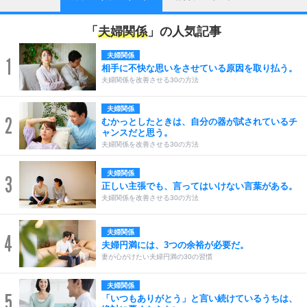
「
夫婦関係
」の人気記事
夫婦関係
1
相手に不快な思いをさせている原因を取り払う。
夫婦関係を改善させる30の方法
夫婦関係
2
むかっとしたときは、自分の器が試されているチ
ャンスだと思う。
夫婦関係を改善させる30の方法
夫婦関係
3
正しい主張でも、言ってはいけない言葉がある。
夫婦関係を改善させる30の方法
夫婦関係
4
夫婦円満には、3つの余裕が必要だ。
妻が心がけたい夫婦円満の30の習慣
夫婦関係
5
「いつもありがとう」と言い続けているうちは、