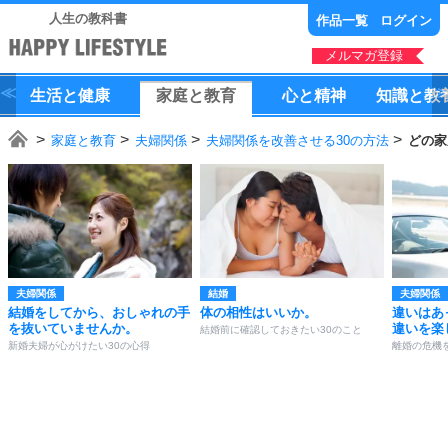
人生の教科書
作品一覧
ログイン
メルマガ登録
生活
と
健康
家庭
と
教育
心
と
精神
知識
と
教
家庭と教育
夫婦関係
夫婦関係を改善させる30の方法
どの家
夫婦関係
結婚
夫婦関係
結婚をしてから、おしゃれの手
体の相性はいいか。
違いはあ
を抜いていませんか。
違いを楽
結婚前に確認しておきたい30のこと
新婚夫婦が心がけたい30の心得
離婚の危機