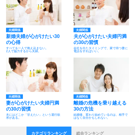
夫婦関係
夫婦関係
新婚夫婦が心がけたい30
夫が心がけたい夫婦円満
の心得
の30の習慣
すべてを一人で抱え込まない。
会社を出たタイミングで、家で待つ妻に
2人で協力するから夫婦。
電話をすればいい。
夫婦関係
夫婦関係
妻が心がけたい夫婦円満
離婚の危機を乗り越える
の30の習慣
30の方法
夫にはどこか「甘えたい」という退行欲
結婚後、変わり始めているのは、相手で
求がある。
はなく自分かもしれない。
カテゴリランキング
総合ランキング