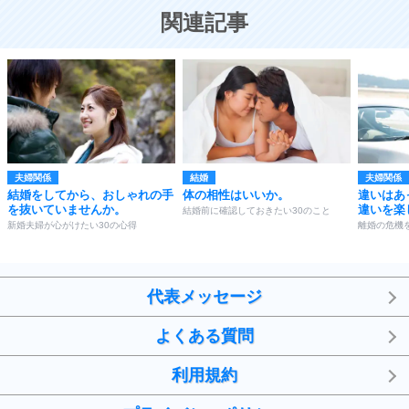
恋する人が知っておきたい30の大切なこと
関連記事
夫婦関係
結婚
夫婦関係
結婚をしてから、おしゃれの手
体の相性はいいか。
違いはあ
を抜いていませんか。
違いを楽
結婚前に確認しておきたい30のこと
新婚夫婦が心がけたい30の心得
離婚の危機
代表メッセージ
よくある質問
利用規約