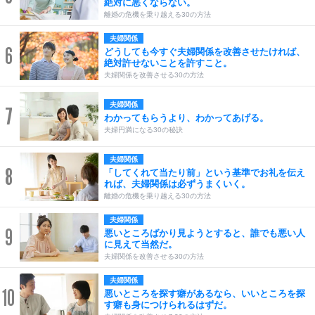
絶対に悪くならない。
離婚の危機を乗り越える30の方法
夫婦関係
6
どうしても今すぐ夫婦関係を改善させたければ、
絶対許せないことを許すこと。
夫婦関係を改善させる30の方法
夫婦関係
7
わかってもらうより、わかってあげる。
夫婦円満になる30の秘訣
夫婦関係
8
「してくれて当たり前」という基準でお礼を伝え
れば、夫婦関係は必ずうまくいく。
離婚の危機を乗り越える30の方法
夫婦関係
9
悪いところばかり見ようとすると、誰でも悪い人
に見えて当然だ。
夫婦関係を改善させる30の方法
夫婦関係
10
悪いところを探す癖があるなら、いいところを探
す癖も身につけられるはずだ。