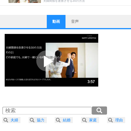
夫婦関係を改善させる30の方法
動画
音声
ストレス対策
1
他人と比べない。
いっそのこと、他人を見ない。
いらいらしない人になる30の方法
プラス思考
2
ポジティブになれない原因は、行動しないから。
ポジティブ思考になる30の方法
ストレス対策
3
人生、なんとかなるもの。
3:57
気楽に生きる30の方法
1.0倍速 （930KB 3分57秒）
1.5倍速 （620KB 2分38秒）
自分磨き
4
器の大きい人は、怒りを優しさで表現する。
2.0倍速 （466KB 1分58秒）
器の大きい人になる30の方法
2.5倍速 （373KB 1分35秒）
夫婦
協力
結婚
家庭
理由
3.0倍速 （311KB 1分19秒）
プラス思考
5
ネガティブな人は、複雑に考える。