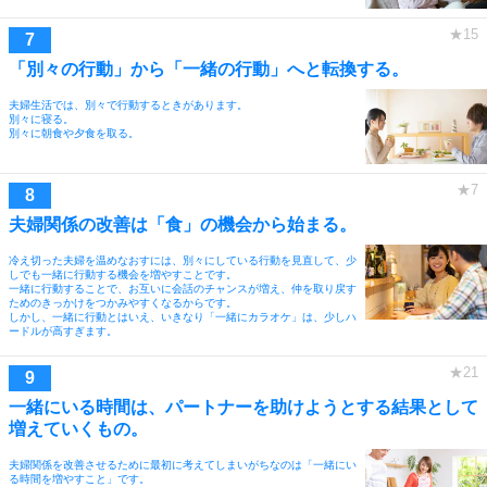
「別々の行動」から「一緒の行動」へと転換する。
夫婦生活では、別々で行動するときがあります。
別々に寝る。
別々に朝食や夕食を取る。
夫婦関係の改善は「食」の機会から始まる。
冷え切った夫婦を温めなおすには、別々にしている行動を見直して、少
しでも一緒に行動する機会を増やすことです。
一緒に行動することで、お互いに会話のチャンスが増え、仲を取り戻す
ためのきっかけをつかみやすくなるからです。
しかし、一緒に行動とはいえ、いきなり「一緒にカラオケ」は、少しハ
ードルが高すぎます。
一緒にいる時間は、パートナーを助けようとする結果として
増えていくもの。
夫婦関係を改善させるために最初に考えてしまいがちなのは「一緒にい
る時間を増やすこと」です。