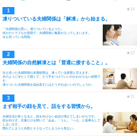
凍りついている夫婦関係は「解凍」から始まる。
「夫婦関係が悪い。凍りついているようだ」
何かのトラブルが原因で、夫婦関係に亀裂が入ってしまいます。
冷え切っている関係。
夫婦関係の自然解凍とは「普通に接すること」。
冷え切った夫婦関係の末期状態は、凍っている状態と言えます。
氷のように冷たくて固くて、どう手をつけていいのかわからない状態で
す。
凍りついた夫婦関係を温め直すにはどうすればいいのでしょうか。
まず相手の顔を見て、話をする習慣から。
夫婦生活が長くなると、顔を向けない会話が増えてしまいがちです。
顔を向けず、言葉だけを聞いて「ああ」「うん」「へえ」と返事をして
しまいます。
慣れてしまうと自然とそうなってしまうから危ない。