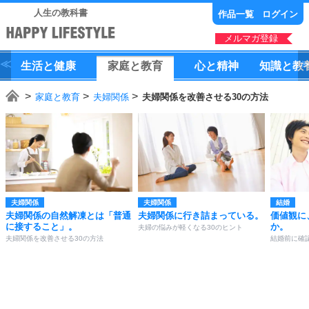
人生の教科書
作品一覧
ログイン
メルマガ登録
生活
と
健康
家庭
と
教育
心
と
精神
知識
と
教
家庭と教育
夫婦関係
夫婦関係を改善させる30の方法
夫婦関係
夫婦関係
結婚
夫婦関係の自然解凍とは「普通
夫婦関係に行き詰まっている。
価値観に
に接すること」。
か。
夫婦の悩みが軽くなる30のヒント
夫婦関係を改善させる30の方法
結婚前に確