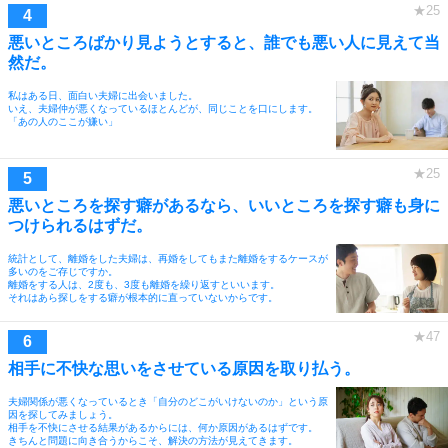
悪いところばかり見ようとすると、誰でも悪い人に見えて当
然だ。
私はある日、面白い夫婦に出会いました。
いえ、夫婦仲が悪くなっているほとんどが、同じことを口にします。
「あの人のここが嫌い」
悪いところを探す癖があるなら、いいところを探す癖も身に
つけられるはずだ。
統計として、離婚をした夫婦は、再婚をしてもまた離婚をするケースが
多いのをご存じですか。
離婚をする人は、2度も、3度も離婚を繰り返すといいます。
それはあら探しをする癖が根本的に直っていないからです。
相手に不快な思いをさせている原因を取り払う。
夫婦関係が悪くなっているとき「自分のどこがいけないのか」という原
因を探してみましょう。
相手を不快にさせる結果があるからには、何か原因があるはずです。
きちんと問題に向き合うからこそ、解決の方法が見えてきます。