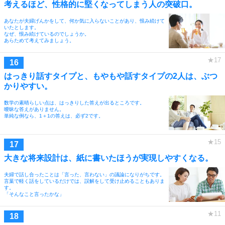
考えるほど、性格的に堅くなってしまう人の突破口。
あなたが夫婦げんかをして、何か気に入らないことがあり、恨み続けて
いたとします。
なぜ、恨み続けているのでしょうか。
あらためて考えてみましょう。
はっきり話すタイプと、もやもや話すタイプの2人は、ぶつ
かりやすい。
数学の素晴らしい点は、はっきりした答えが出るところです。
曖昧な答えがありません。
単純な例なら、1＋1の答えは、必ず2です。
大きな将来設計は、紙に書いたほうが実現しやすくなる。
夫婦で話し合ったことは「言った、言わない」の議論になりがちです。
言葉で軽く話をしているだけでは、誤解をして受け止めることもありま
す。
「そんなこと言ったかな」