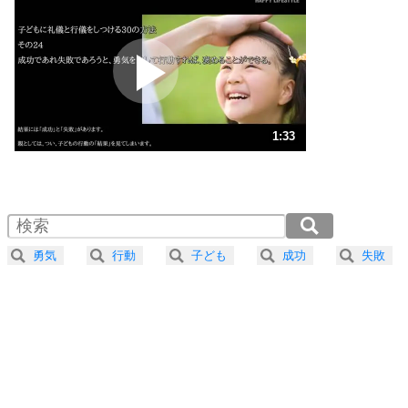
いらいらしない人になる30の方法
プラス思考
2
ポジティブになれない原因は、行動しないから。
ポジティブ思考になる30の方法
ストレス対策
3
人生、なんとかなるもの。
1:33
気楽に生きる30の方法
1.0倍速 （366KB 1分33秒）
1.5倍速 （245KB 1分2秒）
自分磨き
4
器の大きい人は、怒りを優しさで表現する。
2.0倍速 （184KB 46秒）
器の大きい人になる30の方法
2.5倍速 （147KB 37秒）
勇気
行動
子ども
成功
失敗
3.0倍速 （123KB 31秒）
プラス思考
5
ネガティブな人は、複雑に考える。
3.5倍速 （105KB 26秒）
ポジティブな人は、シンプルに考える。
4.0倍速 （92KB 23秒）
ポジティブ思考になる30の方法
ストレス対策
6
価値観を捨てると、いらいらも消える。
いらいらしない人になる30の方法