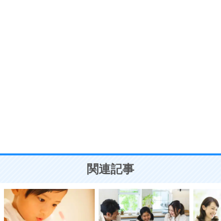
プラス思考
7
気持ちはなくていいから、とにかく癖にしてしま
う。
ポジティブ思考になる30の方法
自分磨き
8
いらない物は、徹底的に捨てる。
気品と美しさを身につける30の方法
勉強法
9
謙虚な人こそ、本当に強い人。
頭の使い方がうまくなる30の方法
恋愛学
10
人を好きになったら、まず相手を徹底的に信じる
ことが大切。
恋する人が知っておきたい30の大切なこと
関連記事