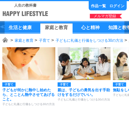
人生の教科書
作品一覧
ログイン
メルマガ登録
生活
と
健康
家庭
と
教育
心
と
精神
知識
と
教
家庭と教育
子育て
子どもに礼儀と行儀をしつける30の方法
子育て
子育て
子育て
子どもが何かに熱中し始めた
親は、子どもの勇気を出す手助
無駄をし
ら、とことん熱中させてあげる
けをするだけでいい。
子どもに礼
こと。
子どもに礼儀と行儀をしつける30の方法
子どもに礼儀と行儀をしつける30の方法