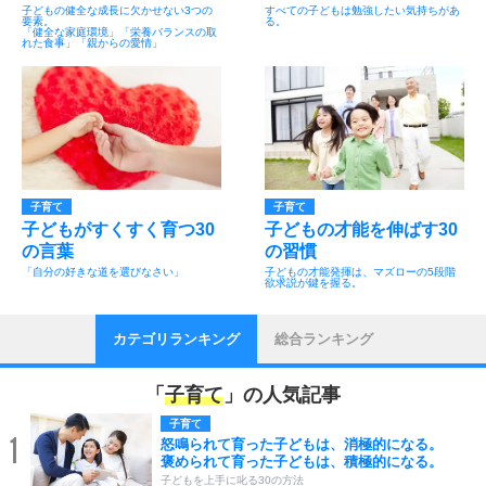
子どもの健全な成長に欠かせない3つの
すべての子どもは勉強したい気持ちがあ
要素。
る。
「健全な家庭環境」「栄養バランスの取
れた食事」「親からの愛情」
子育て
子育て
子どもがすくすく育つ30
子どもの才能を伸ばす30
の言葉
の習慣
「自分の好きな道を選びなさい」
子どもの才能発揮は、マズローの5段階
欲求説が鍵を握る。
カテゴリランキング
総合ランキング
「
子育て
」の人気記事
子育て
1
怒鳴られて育った子どもは、消極的になる。
褒められて育った子どもは、積極的になる。
子どもを上手に叱る30の方法