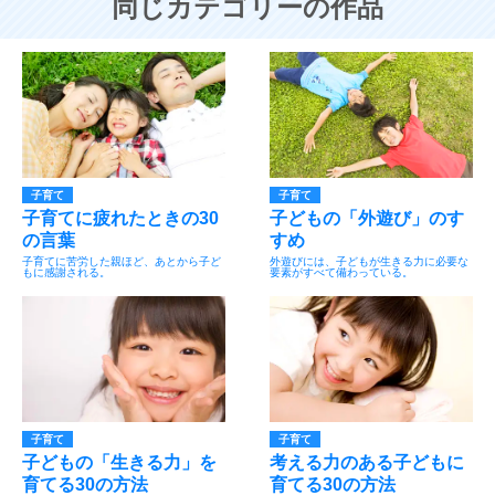
同じカテゴリーの作品
子育て
子育て
子育てに疲れたときの30
子どもの「外遊び」のす
の言葉
すめ
子育てに苦労した親ほど、あとから子ど
外遊びには、子どもが生きる力に必要な
もに感謝される。
要素がすべて備わっている。
子育て
子育て
子どもの「生きる力」を
考える力のある子どもに
育てる30の方法
育てる30の方法