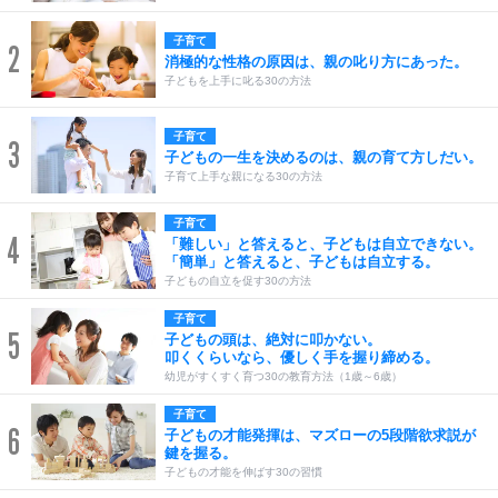
子育て
2
消極的な性格の原因は、親の叱り方にあった。
子どもを上手に叱る30の方法
子育て
3
子どもの一生を決めるのは、親の育て方しだい。
子育て上手な親になる30の方法
子育て
4
「難しい」と答えると、子どもは自立できない。
「簡単」と答えると、子どもは自立する。
子どもの自立を促す30の方法
子育て
5
子どもの頭は、絶対に叩かない。
叩くくらいなら、優しく手を握り締める。
幼児がすくすく育つ30の教育方法（1歳～6歳）
子育て
6
子どもの才能発揮は、マズローの5段階欲求説が
鍵を握る。
子どもの才能を伸ばす30の習慣