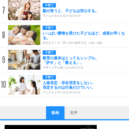
子育て
7
親が笑うと、子どもは安心する。
子どもの自立を促す30の方法
子育て
8
いっぱい愛情を受けた子どもほど、成長が早くな
る。
幼児がすくすく育つ30の教育方法（1歳～6歳）
子育て
9
教育の基本はとってもシンプル。
「許す」と「教える」。
子育て上手な親になる30の方法
子育て
10
人格否定・存在否定をしない。
否定するのは行為だけでいい。
子どもを上手に叱る30の方法
動画
音声
ストレス対策
1
他人と比べない。
いっそのこと、他人を見ない。