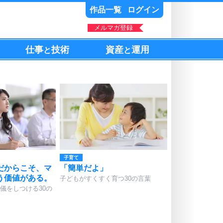
作品一覧
ログイン
メルマガ登録
仕事
技術
資産
運用
と
と
子育て
だからこそ、マ
「簡単だよ」
う価値がある。
子どもがすくすく育つ30の言葉
儀をしつける30の