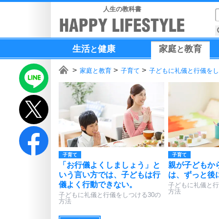
人生の教科書
生活
健康
家庭
教育
と
と
家庭と教育
子育て
子どもに礼儀と行儀をし
子育て
子育て
「お行儀よくしましょう」と
親が子どもか
いう言い方では、子どもは行
は、ずっと後
儀よく行動できない。
子どもに礼儀と行
方法
子どもに礼儀と行儀をしつける30の
方法