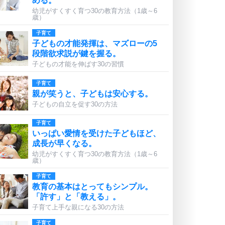
める。
幼児がすくすく育つ30の教育方法（1歳～6
歳）
子育て
子どもの才能発揮は、マズローの5
段階欲求説が鍵を握る。
子どもの才能を伸ばす30の習慣
子育て
親が笑うと、子どもは安心する。
子どもの自立を促す30の方法
子育て
いっぱい愛情を受けた子どもほど、
成長が早くなる。
幼児がすくすく育つ30の教育方法（1歳～6
歳）
子育て
教育の基本はとってもシンプル。
「許す」と「教える」。
子育て上手な親になる30の方法
子育て