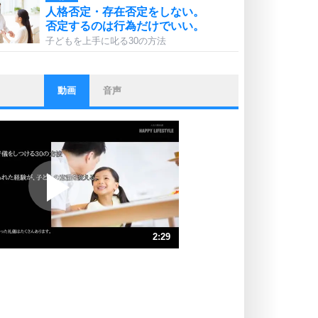
人格否定・存在否定をしない。
否定するのは行為だけでいい。
子どもを上手に叱る30の方法
動画
音声
ストレス対策
他人と比べない。
いっそのこと、他人を見ない。
いらいらしない人になる30の方法
プラス思考
ポジティブになれない原因は、行動
しないから。
ポジティブ思考になる30の方法
ストレス対策
2:29
人生、なんとかなるもの。
気楽に生きる30の方法
速 （583KB 2分29秒）
速 （389KB 1分39秒）
自分磨き
器の大きい人は、怒りを優しさで表
速 （292KB 1分14秒）
現する。