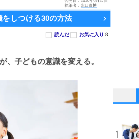
公開日：2010年6月27日
執筆者：
水口貴博
儀をしつける
30の方法
が、
子どもの意識を変える。
1