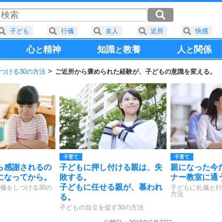
子ども
行儀
友人
近所
快感
心
精神
知識
教養
人
関係
と
と
と
つける30の方法
ご近所から褒められた経験が、子どもの意識を変える。
子育て
子育て
ら感謝されるの
子どもに押し付ける親は、失
親になった今
になってから。
敗する。
ナー教室に通
子どもに任せる親が、慕われ
儀をしつける30の
子どもに礼儀と行
方法
る。
子どもの自立を促す30の方法