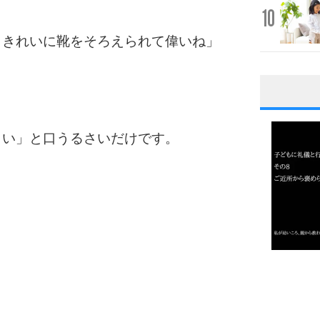
10
、きれいに靴をそろえられて偉いね」
1
さい」と口うるさいだけです。
2
3
1.0倍
1.5倍
4
2.0倍