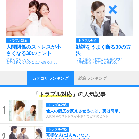
トラブル対応
トラブル対応
人間関係のストレスが小
勧誘をうまく断る30の方
さくなる30のヒント
法
小さくてもいい。
うまく断ろうとするから断れない。
まずは明るくなることから始めよう。
下手に断ろうとすると断れる。
カテゴリランキング
総合ランキング
「
トラブル対応
」の人気記事
トラブル対応
1
他人の態度を変えさせるのは、実は簡単。
人間関係のストレスが小さくなる30のヒント
トラブル対応
2
完璧な人は1人もいない。