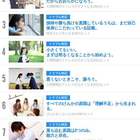
だからおおらかになろう。
人間関係のストレスが小さくなる30のヒント
トラブル対応
3
損得や勝ち負けを意識しているうちは、まだ自己
保身にこだわっている証拠。
仲直りが上手になる30のヒント
トラブル対応
4
小さくてもいい。
まずは明るくなることから始めよう。
人間関係のストレスが小さくなる30のヒント
トラブル対応
5
悪くないときこそ、謝ろう。
人間関係のストレスが小さくなる30のヒント
トラブル対応
6
すべてのけんかの原因は「理解不足」から生まれ
る。
けんかをしないための30のヒント
トラブル対応
7
落ち込む原因は2つのみ。
能力と存在。