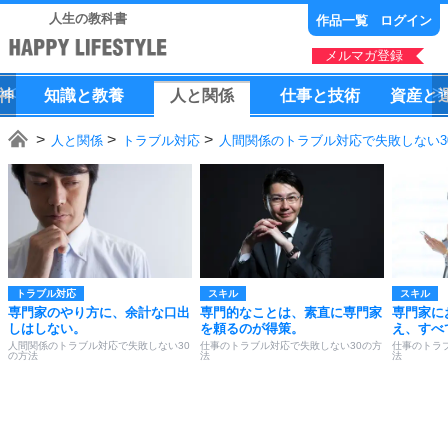
人生の教科書
作品一覧
ログイン
メルマガ登録
神
知識
と
教養
人
と
関係
仕事
と
技術
資産
と
人と関係
トラブル対応
人間関係のトラブル対応で失敗しない3
トラブル対応
スキル
スキル
専門家のやり方に、余計な口出
専門的なことは、素直に専門家
専門家に
しはしない。
を頼るのが得策。
え、すべ
人間関係のトラブル対応で失敗しない30
仕事のトラブル対応で失敗しない30の方
仕事のトラ
の方法
法
法