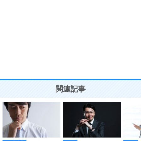
ポジティブ思考になる30の方法
自分磨き
8
いらない物は、徹底的に捨てる。
気品と美しさを身につける30の方法
勉強法
9
謙虚な人こそ、本当に強い人。
頭の使い方がうまくなる30の方法
恋愛学
10
人を好きになったら、まず相手を徹底的に信じる
ことが大切。
恋する人が知っておきたい30の大切なこと
関連記事