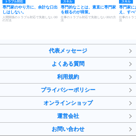
トラブル対応
スキル
スキル
専門家のやり方に、余計な口出
専門的なことは、素直に専門家
専門家に
しはしない。
を頼るのが得策。
え、すべ
人間関係のトラブル対応で失敗しない30
仕事のトラブル対応で失敗しない30の方
仕事のトラ
の方法
法
法
代表メッセージ
よくある質問
利用規約
プライバシーポリシー
オンラインショップ
運営会社
お問い合わせ