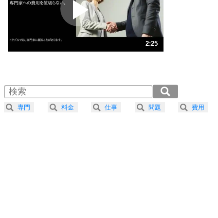
ポジティブになれない原因は、行動しないから。
ポジティブ思考になる30の方法
ストレス対策
3
人生、なんとかなるもの。
2:25
気楽に生きる30の方法
1.0倍速 （569KB 2分25秒）
1.5倍速 （380KB 1分36秒）
自分磨き
4
器の大きい人は、怒りを優しさで表現する。
2.0倍速 （285KB 1分12秒）
器の大きい人になる30の方法
2.5倍速 （228KB 58秒）
専門
料金
仕事
問題
費用
3.0倍速 （190KB 48秒）
プラス思考
5
ネガティブな人は、複雑に考える。
3.5倍速 （163KB 41秒）
ポジティブな人は、シンプルに考える。
4.0倍速 （143KB 36秒）
ポジティブ思考になる30の方法
ストレス対策
6
価値観を捨てると、いらいらも消える。
いらいらしない人になる30の方法
プラス思考
7
気持ちはなくていいから、とにかく癖にしてしま
う。