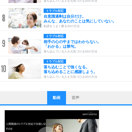
落ち込んでいる人を元気づける30の方法
トラブル対応
8
自意識過剰は自分だけ。
みんな、あなたのことは気にしていない。
勧誘をうまく断る30の方法
トラブル対応
9
相手の心の中まではわからない。
「わかる」は禁句。
落ち込んでいる人を元気づける30の方法
トラブル対応
10
落ち込むことで強くなる。
落ち込めることに感謝しよう。
落ち込んでいる人を元気づける30の方法
動画
音声
ストレス対策
1
他人と比べない。
いっそのこと、他人を見ない。
いらいらしない人になる30の方法
プラス思考
2