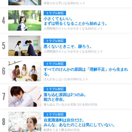
仲直りが上手になる30のヒント
トラブル対応
4
小さくてもいい。
まずは明るくなることから始めよう。
人間関係のストレスが小さくなる30のヒント
トラブル対応
5
悪くないときこそ、謝ろう。
人間関係のストレスが小さくなる30のヒント
トラブル対応
6
すべてのけんかの原因は「理解不足」から生まれ
る。
けんかをしないための30のヒント
トラブル対応
7
落ち込む原因は2つのみ。
能力と存在。
落ち込んでいる人を元気づける30の方法
トラブル対応
8
自意識過剰は自分だけ。
みんな、あなたのことは気にしていない。
勧誘をうまく断る30の方法