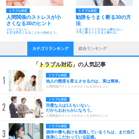
トラブル対応
トラブル対応
人間関係のストレスが小
勧誘をうまく断る30の方
さくなる30のヒント
法
小さくてもいい。
うまく断ろうとするから断れない。
まずは明るくなることから始めよう。
下手に断ろうとすると断れる。
カテゴリランキング
総合ランキング
「
トラブル対応
」の人気記事
トラブル対応
1
他人の態度を変えさせるのは、実は簡単。
人間関係のストレスが小さくなる30のヒント
トラブル対応
2
完璧な人は1人もいない。
だからおおらかになろう。
人間関係のストレスが小さくなる30のヒント
トラブル対応
3
損得や勝ち負けを意識しているうちは、まだ自己
保身にこだわっている証拠。