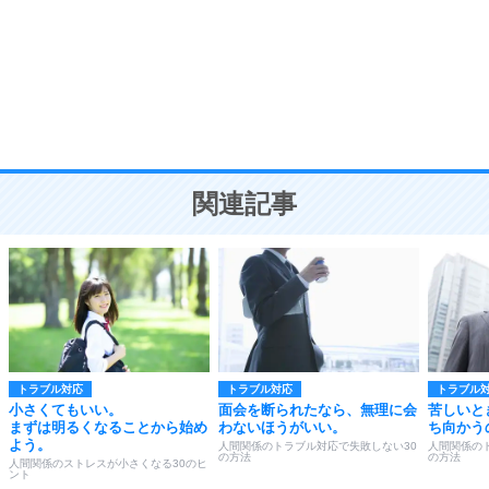
勉強法
9
謙虚な人こそ、本当に強い人。
頭の使い方がうまくなる30の方法
恋愛学
10
人を好きになったら、まず相手を徹底的に信じる
ことが大切。
恋する人が知っておきたい30の大切なこと
関連記事
トラブル対応
トラブル対応
トラブル
小さくてもいい。
面会を断られたなら、無理に会
苦しいと
まずは明るくなることから始め
わないほうがいい。
ち向かう
よう。
人間関係のトラブル対応で失敗しない30
人間関係の
の方法
の方法
人間関係のストレスが小さくなる30のヒ
ント