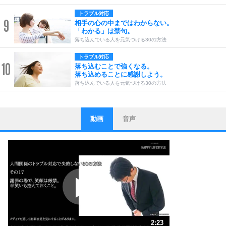
トラブル対応
9
相手の心の中まではわからない。
「わかる」は禁句。
落ち込んでいる人を元気づける30の方法
トラブル対応
10
落ち込むことで強くなる。
落ち込めることに感謝しよう。
落ち込んでいる人を元気づける30の方法
動画
音声
ストレス対策
1
他人と比べない。
いっそのこと、他人を見ない。
いらいらしない人になる30の方法
プラス思考
2
ポジティブになれない原因は、行動しないから。
ポジティブ思考になる30の方法
ストレス対策
3
人生、なんとかなるもの。
2:23