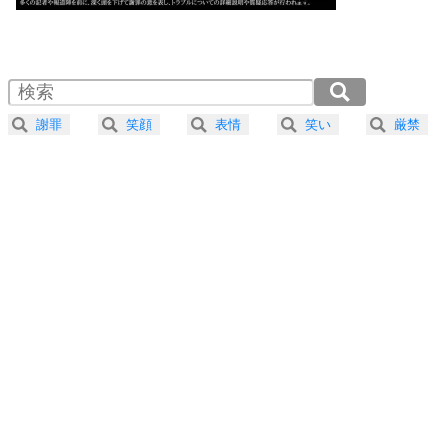
気楽に生きる30の方法
1.0倍速 （562KB 2分23秒）
1.5倍速 （375KB 1分35秒）
自分磨き
4
器の大きい人は、怒りを優しさで表現する。
2.0倍速 （282KB 1分11秒）
器の大きい人になる30の方法
2.5倍速 （226KB 57秒）
謝罪
笑顔
表情
笑い
厳禁
3.0倍速 （188KB 47秒）
プラス思考
5
ネガティブな人は、複雑に考える。
3.5倍速 （161KB 41秒）
ポジティブな人は、シンプルに考える。
4.0倍速 （141KB 35秒）
ポジティブ思考になる30の方法
ストレス対策
6
価値観を捨てると、いらいらも消える。
いらいらしない人になる30の方法
プラス思考
7
気持ちはなくていいから、とにかく癖にしてしま
う。
ポジティブ思考になる30の方法
自分磨き
8
いらない物は、徹底的に捨てる。
気品と美しさを身につける30の方法