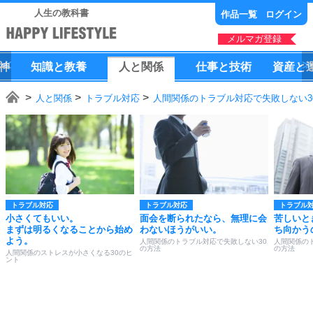
人生の教科書
作品一覧
ログイン
メルマガ登録
神
知識
と
教養
人
と
関係
仕事
と
技術
資産
と
人と関係
トラブル対応
人間関係のトラブル対応で失敗しない3
トラブル対応
トラブル対応
トラブル
小さくてもいい。
面会を断られたなら、無理に会
苦しいと
まずは明るくなることから始め
わないほうがいい。
ち向かう
よう。
人間関係のトラブル対応で失敗しない30
人間関係の
の方法
の方法
人間関係のストレスが小さくなる30のヒ
ント