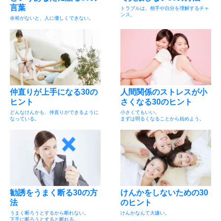
言葉
トラブルは、相手や自分を理解するチャ
ンス。
余裕がないと、人に優しくできない。
仲直りが上手になる30の
人間関係のストレスが小
ヒント
さくなる30のヒント
どんなけんかも、仲直りができるように
小さくてもいい。
なっている。
まずは明るくなることから始めよう。
勧誘をうまく断る30の方
けんかをしないための30
法
のヒント
うまく断ろうとするから断れない。
けんかなんて大嫌い。
下手に断ろうとすると断れる。