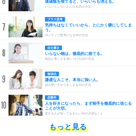
6
価値観を捨てると、いらいらも消える。
いらいらしない人になる30の方法
プラス思考
7
気持ちはなくていいから、とにかく癖にしてしま
う。
ポジティブ思考になる30の方法
自分磨き
8
いらない物は、徹底的に捨てる。
気品と美しさを身につける30の方法
勉強法
9
謙虚な人こそ、本当に強い人。
頭の使い方がうまくなる30の方法
恋愛学
10
人を好きになったら、まず相手を徹底的に信じる
ことが大切。
恋する人が知っておきたい30の大切なこと
もっと見る