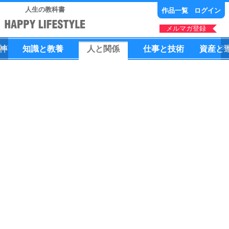
人生の教科書
作品一覧
ログイン
メルマガ登録
神
知識
と
教養
人
と
関係
仕事
と
技術
資産
と