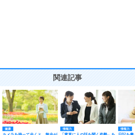
自分磨き
8
いらない物は、徹底的に捨てる。
気品と美しさを身につける30の方法
勉強法
9
謙虚な人こそ、本当に強い人。
頭の使い方がうまくなる30の方法
恋愛学
10
人を好きになったら、まず相手を徹底的に信じる
ことが大切。
恋する人が知っておきたい30の大切なこと
関連記事
健康
情報力
情報力
カメラを持って歩くと、散歩が
「素直に人の話を聞く姿勢」を
日記を書