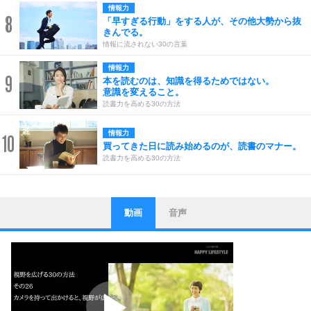
情報力
8
「早すぎる行動」をする人が、その他大勢から抜
きんでる。
情報に流されない30の言葉
情報力
9
本を読むのは、知識を得るためではない。
意識を変えること。
読書力を高める30の方法
情報力
10
買ってきた日に読み始めるのが、読書のマナー。
読書力を高める30の方法
動画
音声
ストレス対策
1
他人と比べない。
いっそのこと、他人を見ない。
いらいらしない人になる30の方法
プラス思考
2
ポジティブになれない原因は、行動しないから。
ポジティブ思考になる30の方法