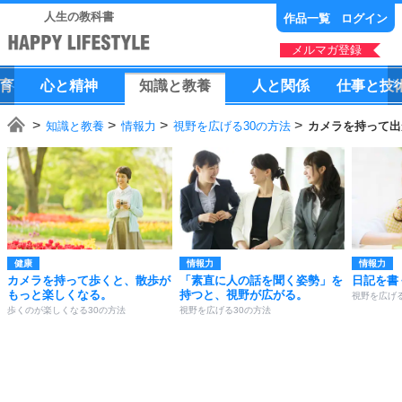
人生の教科書
作品一覧
ログイン
メルマガ登録
育
心
と
精神
知識
と
教養
人
と
関係
仕事
と
技
知識と教養
情報力
視野を広げる30の方法
カメラを持って出
健康
情報力
情報力
カメラを持って歩くと、散歩が
「素直に人の話を聞く姿勢」を
日記を書
もっと楽しくなる。
持つと、視野が広がる。
視野を広げる
歩くのが楽しくなる30の方法
視野を広げる30の方法