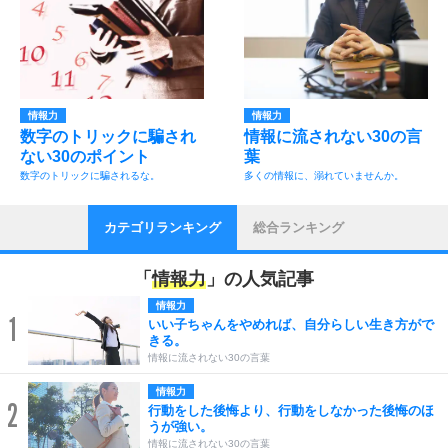
情報力
情報力
数字のトリックに騙され
情報に流されない30の言
ない30のポイント
葉
数字のトリックに騙されるな。
多くの情報に、溺れていませんか。
カテゴリランキング
総合ランキング
「
情報力
」の人気記事
情報力
1
いい子ちゃんをやめれば、自分らしい生き方がで
きる。
情報に流されない30の言葉
情報力
2
行動をした後悔より、行動をしなかった後悔のほ
うが強い。
情報に流されない30の言葉