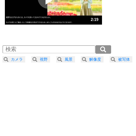
ストレス対策
3
人生、なんとかなるもの。
2:19
気楽に生きる30の方法
1.0倍速 （545KB 2分19秒）
1.5倍速 （364KB 1分32秒）
自分磨き
4
器の大きい人は、怒りを優しさで表現する。
2.0倍速 （273KB 1分9秒）
器の大きい人になる30の方法
2.5倍速 （219KB 55秒）
カメラ
視野
風景
解像度
被写体
3.0倍速 （182KB 46秒）
プラス思考
5
ネガティブな人は、複雑に考える。
3.5倍速 （156KB 39秒）
ポジティブな人は、シンプルに考える。
4.0倍速 （137KB 34秒）
ポジティブ思考になる30の方法
ストレス対策
6
価値観を捨てると、いらいらも消える。
いらいらしない人になる30の方法
プラス思考
7
気持ちはなくていいから、とにかく癖にしてしま
う。
ポジティブ思考になる30の方法