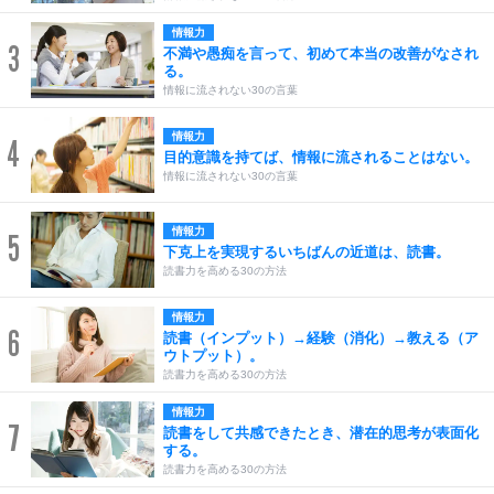
情報力
3
不満や愚痴を言って、初めて本当の改善がなされ
る。
情報に流されない30の言葉
情報力
4
目的意識を持てば、情報に流されることはない。
情報に流されない30の言葉
情報力
5
下克上を実現するいちばんの近道は、読書。
読書力を高める30の方法
情報力
6
読書（インプット）→経験（消化）→教える（ア
ウトプット）。
読書力を高める30の方法
情報力
7
読書をして共感できたとき、潜在的思考が表面化
する。
読書力を高める30の方法