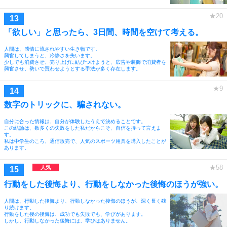
「欲しい」と思ったら、3日間、時間を空けて考える。
人間は、感情に流されやすい生き物です。
興奮してしまうと、冷静さを失います。
少しでも消費させ、売り上げに結びつけようと、広告や装飾で消費者を
興奮させ、勢いで買わせようとする手法が多く存在します。
数字のトリックに、騙されない。
自分に合った情報は、自分が体験したうえで決めることです。
この結論は、数多くの失敗をした私だからこそ、自信を持って言えま
す。
私は中学生のころ、通信販売で、人気のスポーツ用具を購入したことが
あります。
行動をした後悔より、行動をしなかった後悔のほうが強い。
人間は、行動した後悔より、行動しなかった後悔のほうが、深く長く残
り続けます。
行動をした後の後悔は、成功でも失敗でも、学びがあります。
しかし、行動しなかった後悔には、学びはありません。