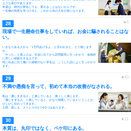
ような喜びがあります。
本質は、時代が変化しても、変わることはないからです。
一生物の知恵を見つけると、これから先の人生が楽になります。
現場で一生懸命仕事をしていれば、お金に騙されることはな
い。
いきなりある人から「1万円あげるよ」と言われると、どう感じます
か。
「やった」と喜ぶ人は、社会に出てから訪問販売に引っかかり、金銭的
に苦しい経験をする人です。
特に社会に出て働いた経験のない学生は、こうした話によく引っかかり
ます。
不満や愚痴を言って、初めて本当の改善がなされる。
私は「優しすぎる人」と接していると、痛々しく感じます。
「優しすぎる人」と接していると、かなり我慢しているということが、
ひしひし伝わってきます。
人間、誰しも、ストレスの1つや2つはあります。
本質は、丸印ではなく、ペケ印にある。