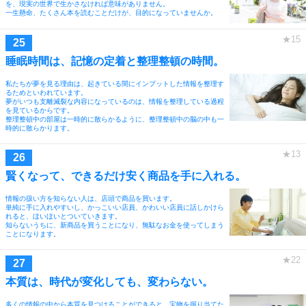
を、現実の世界で生かさなければ意味がありません。
一生懸命、たくさん本を読むことだけが、目的になっていませんか。
睡眠時間は、記憶の定着と整理整頓の時間。
私たちが夢を見る理由は、起きている間にインプットした情報を整理す
るためといわれています。
夢がいつも支離滅裂な内容になっているのは、情報を整理している過程
を見ているからです。
整理整頓中の部屋は一時的に散らかるように、整理整頓中の脳の中も一
時的に散らかります。
賢くなって、できるだけ安く商品を手に入れる。
情報の扱い方を知らない人は、店頭で商品を買います。
単純に手に入れやすいし、かっこいい店員、かわいい店員に話しかけら
れると、ほいほいとついていきます。
知らないうちに、新商品を買うことになり、無駄なお金を使ってしまう
ことになります。
本質は、時代が変化しても、変わらない。
多くの情報の中から本質を見つけることができると、宝物を掘り当てた