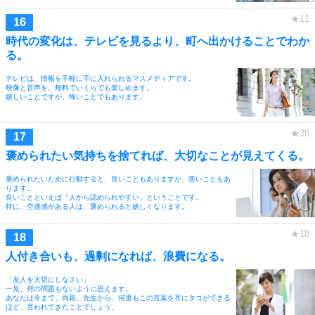
時代の変化は、テレビを見るより、町へ出かけることでわか
る。
テレビは、情報を手軽に手に入れられるマスメディアです。
映像と音声を、無料でいくらでも楽しめます。
嬉しいことですが、怖いことでもあります。
褒められたい気持ちを捨てれば、大切なことが見えてくる。
褒められたいために行動すると、良いこともありますが、悪いこともあ
ります。
良いことといえば「人から認められやすい」ということです。
特に、空虚感がある人は、褒められると嬉しくなります。
人付き合いも、過剰になれば、浪費になる。
「友人を大切にしなさい」
一見、何の問題もないように思えます。
あなたは今まで、両親、先生から、何度もこの言葉を耳にタコができる
ほど、言われてきたことでしょう。