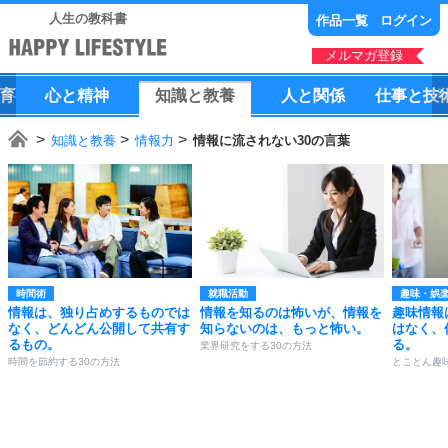
人生の教科書
作品一覧
ログイン
メルマガ登録
育
心
と
精神
知識
と
教養
人
と
関係
仕事
と
技
知識と教養
情報力
情報に流されない30の言葉
時間術
就職活動
趣味・娯
情報は、独り占めするものでは
情報を知るのは怖いが、情報を
趣味情報
なく、どんどん公開して共有す
知らないのは、もっと怖い。
はなく、
るもの。
る。
業界研究をする30の方法
時間を節約する30の方法
とことん趣