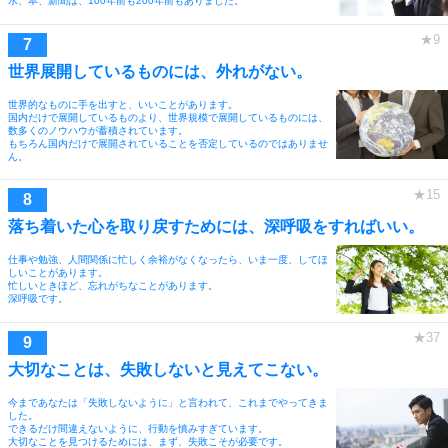
水、本、新聞は、100年前も200年前もありました。
世界展開しているものには、外れがない。
世界的なものに手を出すと、いいことがあります。
国内だけで展開しているものより、世界規模で展開しているものには、
数多くのノウハウが蓄積されています。
もちろん国内だけで展開されていることを否定しているのではありませ
ん。
落ち着いた心を取り戻すためには、深呼吸をすればいい。
仕事や勉強、人間関係に忙しく余裕がなくなったら、いま一度、してほ
しいことがあります。
忙しいときほど、忘れがちなことがあります。
深呼吸です。
大切なことは、失敗しないと見えてこない。
今まであなたは「失敗しないように」と言われて、これまでやってきま
した。
できるだけ間違えないように、行動を慎みすぎています。
大切なことを見つけるためには、まず、失敗こそが必要です。