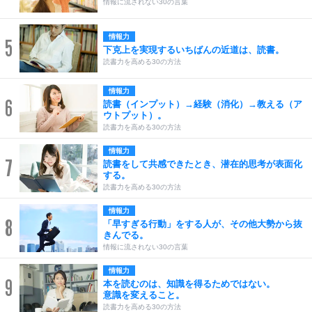
情報に流されない30の言葉
情報力
5
下克上を実現するいちばんの近道は、読書。
読書力を高める30の方法
情報力
6
読書（インプット）→経験（消化）→教える（ア
ウトプット）。
読書力を高める30の方法
情報力
7
読書をして共感できたとき、潜在的思考が表面化
する。
読書力を高める30の方法
情報力
8
「早すぎる行動」をする人が、その他大勢から抜
きんでる。
情報に流されない30の言葉
情報力
9
本を読むのは、知識を得るためではない。
意識を変えること。
読書力を高める30の方法