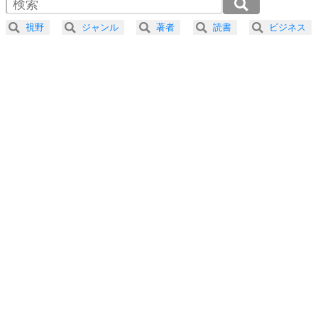
2.0倍速 （489KB 2分4秒）
器の大きい人になる30の方法
2.5倍速 （391KB 1分39秒）
視野
ジャンル
著者
読書
ビジネス
3.0倍速 （326KB 1分23秒）
プラス思考
5
ネガティブな人は、複雑に考える。
3.5倍速 （280KB 1分11秒）
ポジティブな人は、シンプルに考える。
4.0倍速 （245KB 1分2秒）
ポジティブ思考になる30の方法
ストレス対策
6
価値観を捨てると、いらいらも消える。
いらいらしない人になる30の方法
プラス思考
7
気持ちはなくていいから、とにかく癖にしてしま
う。
ポジティブ思考になる30の方法
自分磨き
8
いらない物は、徹底的に捨てる。
気品と美しさを身につける30の方法
勉強法
9
謙虚な人こそ、本当に強い人。
頭の使い方がうまくなる30の方法