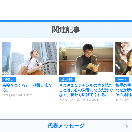
恋愛学
10
人を好きになったら、まず相手を徹底的に信じる
ことが大切。
恋する人が知っておきたい30の大切なこと
関連記事
情報力
成功哲学
デート
余裕をつくると、視野が広が
さまざまなジャンルの本を読む
相手の興
る。
ことは、心の栄養になるだけで
なぜか断
なく、視野も広げてくれる。
その原因
視野を広げる30の方法
大きなことを成し遂げる30の方法
好きな女性
代表メッセージ