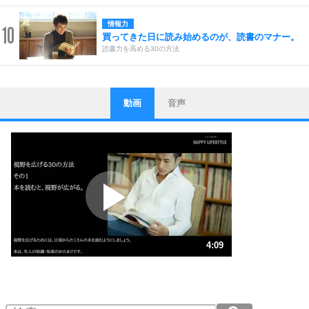
情報力
10
買ってきた日に読み始めるのが、読書のマナー。
読書力を高める30の方法
動画
音声
ストレス対策
1
他人と比べない。
いっそのこと、他人を見ない。
いらいらしない人になる30の方法
プラス思考
2
ポジティブになれない原因は、行動しないから。
ポジティブ思考になる30の方法
ストレス対策
3
人生、なんとかなるもの。
4:09
気楽に生きる30の方法
1.0倍速 （976KB 4分9秒）
1.5倍速 （651KB 2分46秒）
自分磨き
4
器の大きい人は、怒りを優しさで表現する。