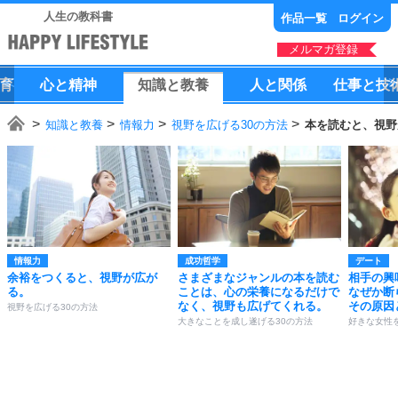
人生の教科書
作品一覧
ログイン
メルマガ登録
育
心
と
精神
知識
と
教養
人
と
関係
仕事
と
技
知識と教養
情報力
視野を広げる30の方法
本を読むと、視野
情報力
成功哲学
デート
余裕をつくると、視野が広が
さまざまなジャンルの本を読む
相手の興
る。
ことは、心の栄養になるだけで
なぜか断
なく、視野も広げてくれる。
その原因
視野を広げる30の方法
大きなことを成し遂げる30の方法
好きな女性