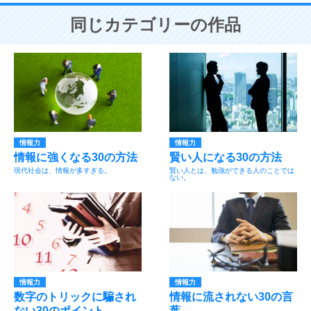
同じカテゴリーの作品
情報力
情報力
情報に強くなる30の方法
賢い人になる30の方法
現代社会は、情報が多すぎる。
賢い人とは、勉強ができる人のことでは
ない。
情報力
情報力
数字のトリックに騙され
情報に流されない30の言
ない30のポイント
葉