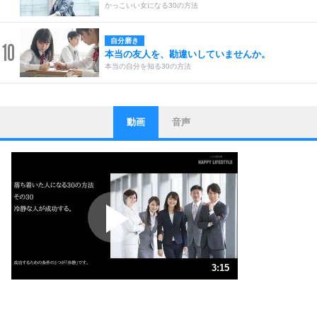
かっこいい女になる30の方法
自分磨き
10
本当の友人を、勘違いしていませんか。
本当の自分を知る30の方法
動画
音声
ストレス対策
1
他人と比べない。
いっそのこと、他人を見ない。
いらいらしない人になる30の方法
プラス思考
2
ポジティブになれない原因は、行動しないから。
ポジティブ思考になる30の方法
ストレス対策
3
人生、なんとかなるもの。
3:15
気楽に生きる30の方法
1.0倍速 （765KB 3分15秒）
1.5倍速 （510KB 2分10秒）
自分磨き