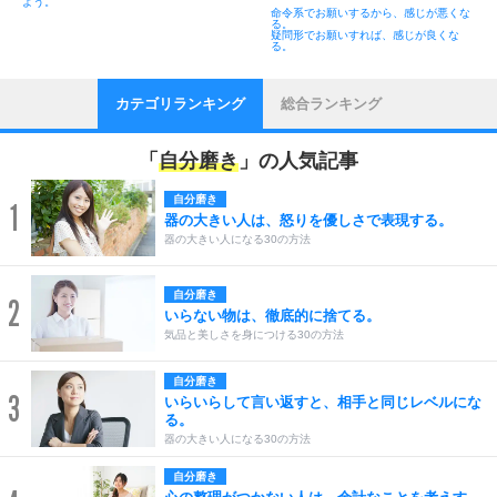
よう。
命令系でお願いするから、感じが悪くな
る。
疑問形でお願いすれば、感じが良くな
る。
カテゴリランキング
総合ランキング
「
自分磨き
」の人気記事
自分磨き
1
器の大きい人は、怒りを優しさで表現する。
器の大きい人になる30の方法
自分磨き
2
いらない物は、徹底的に捨てる。
気品と美しさを身につける30の方法
自分磨き
3
いらいらして言い返すと、相手と同じレベルにな
る。
器の大きい人になる30の方法
自分磨き