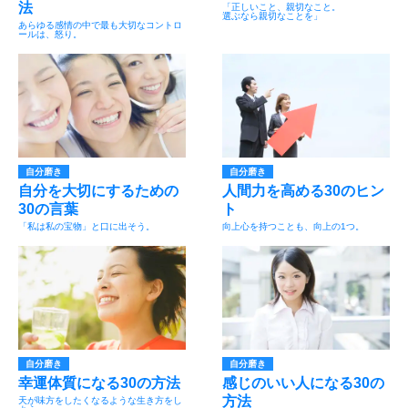
法
「正しいこと、親切なこと。
選ぶなら親切なことを」
あらゆる感情の中で最も大切なコントロ
ールは、怒り。
自分磨き
自分磨き
自分を大切にするための
人間力を高める30のヒン
30の言葉
ト
「私は私の宝物」と口に出そう。
向上心を持つことも、向上の1つ。
自分磨き
自分磨き
幸運体質になる30の方法
感じのいい人になる30の
方法
天が味方をしたくなるような生き方をし