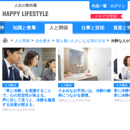
人生の教科書
作品一覧
ログイン
メルマガ登録
神
知識
と
教養
人
と
関係
仕事
と
技術
資産
と
人と関係
自分磨き
落ち着いた人になる30の方法
冷静な人が
ミス防止
ミス防止
ミス防止
「常に冷静」を意識すること
小まめなお手洗いは、冷静の維
常に冷静
で、心の安定性が高まる。
持につながる習慣。
常に冷静
声に出して言うと、冷静を徹底
冷静な人になる30の方法
冷静な人にな
する決意が固まる。
冷静な人になる30の方法