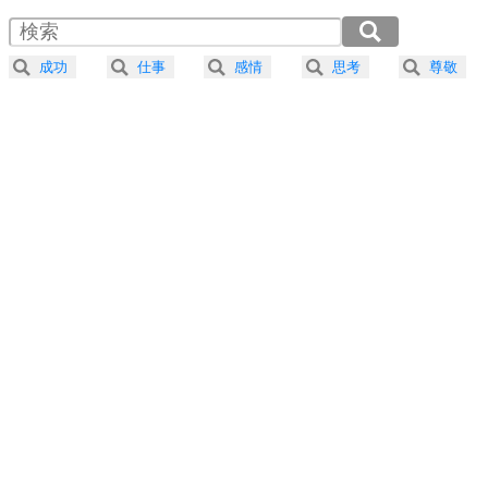
4
器の大きい人は、怒りを優しさで表現する。
2.0倍速 （383KB 1分37秒）
器の大きい人になる30の方法
2.5倍速 （306KB 1分18秒）
成功
仕事
感情
思考
尊敬
3.0倍速 （256KB 1分5秒）
プラス思考
5
ネガティブな人は、複雑に考える。
3.5倍速 （219KB 55秒）
ポジティブな人は、シンプルに考える。
4.0倍速 （192KB 48秒）
ポジティブ思考になる30の方法
ストレス対策
6
価値観を捨てると、いらいらも消える。
いらいらしない人になる30の方法
プラス思考
7
気持ちはなくていいから、とにかく癖にしてしま
う。
ポジティブ思考になる30の方法
自分磨き
8
いらない物は、徹底的に捨てる。
気品と美しさを身につける30の方法
勉強法
9
謙虚な人こそ、本当に強い人。