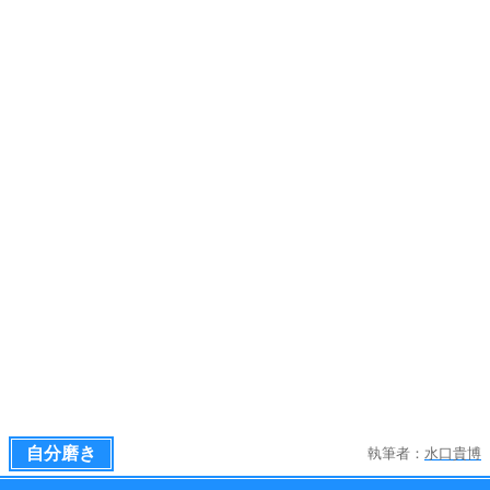
自分磨き
執筆者：
水口貴博