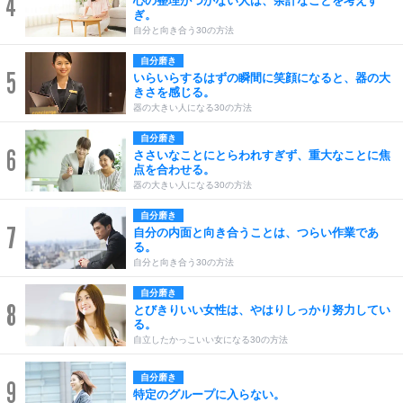
4
心の整理がつかない人は、余計なことを考えす
ぎ。
自分と向き合う30の方法
自分磨き
5
いらいらするはずの瞬間に笑顔になると、器の大
きさを感じる。
器の大きい人になる30の方法
自分磨き
6
ささいなことにとらわれすぎず、重大なことに焦
点を合わせる。
器の大きい人になる30の方法
自分磨き
7
自分の内面と向き合うことは、つらい作業であ
る。
自分と向き合う30の方法
自分磨き
8
とびきりいい女性は、やはりしっかり努力してい
る。
自立したかっこいい女になる30の方法
自分磨き
9
特定のグループに入らない。