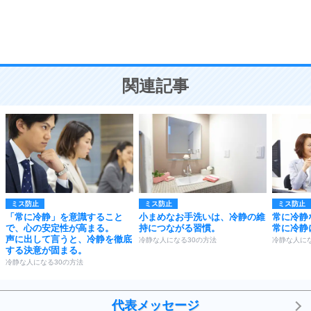
頭の使い方がうまくなる30の方法
恋愛学
10
人を好きになったら、まず相手を徹底的に信じる
ことが大切。
恋する人が知っておきたい30の大切なこと
関連記事
ミス防止
ミス防止
ミス防止
「常に冷静」を意識すること
小まめなお手洗いは、冷静の維
常に冷静
で、心の安定性が高まる。
持につながる習慣。
常に冷静
声に出して言うと、冷静を徹底
冷静な人になる30の方法
冷静な人にな
する決意が固まる。
冷静な人になる30の方法
代表メッセージ