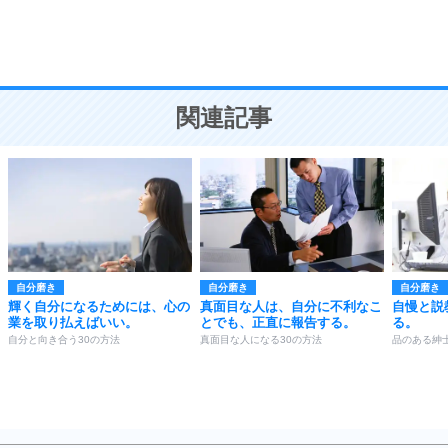
頭の使い方がうまくなる30の方法
恋愛学
10
人を好きになったら、まず相手を徹底的に信じる
ことが大切。
恋する人が知っておきたい30の大切なこと
関連記事
自分磨き
自分磨き
自分磨き
輝く自分になるためには、心の
真面目な人は、自分に不利なこ
自慢と説
業を取り払えばいい。
とでも、正直に報告する。
る。
自分と向き合う30の方法
真面目な人になる30の方法
品のある紳