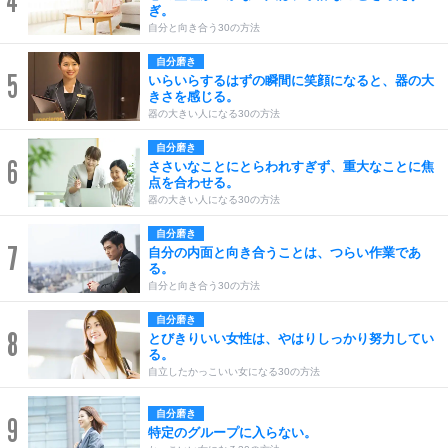
4
ぎ。
自分と向き合う30の方法
自分磨き
5
いらいらするはずの瞬間に笑顔になると、器の大
きさを感じる。
器の大きい人になる30の方法
自分磨き
6
ささいなことにとらわれすぎず、重大なことに焦
点を合わせる。
器の大きい人になる30の方法
自分磨き
7
自分の内面と向き合うことは、つらい作業であ
る。
自分と向き合う30の方法
自分磨き
8
とびきりいい女性は、やはりしっかり努力してい
る。
自立したかっこいい女になる30の方法
自分磨き
9
特定のグループに入らない。