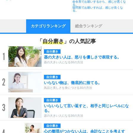
命令系でお願いするから、感じが悪くな
る。
疑問形でお願いすれば、感じが良くな
る。
カテゴリランキング
総合ランキング
「
自分磨き
」の人気記事
自分磨き
1
器の大きい人は、怒りを優しさで表現する。
器の大きい人になる30の方法
自分磨き
2
いらない物は、徹底的に捨てる。
気品と美しさを身につける30の方法
自分磨き
3
いらいらして言い返すと、相手と同じレベルにな
る。
器の大きい人になる30の方法
自分磨き
心の整理がつかない人は、余計なことを考えす