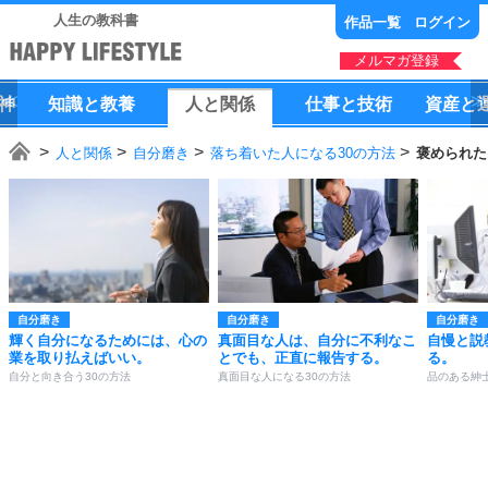
人生の教科書
作品一覧
ログイン
メルマガ登録
神
知識
と
教養
人
と
関係
仕事
と
技術
資産
と
人と関係
自分磨き
落ち着いた人になる30の方法
褒められた
自分磨き
自分磨き
自分磨き
輝く自分になるためには、心の
真面目な人は、自分に不利なこ
自慢と説
業を取り払えばいい。
とでも、正直に報告する。
る。
自分と向き合う30の方法
真面目な人になる30の方法
品のある紳