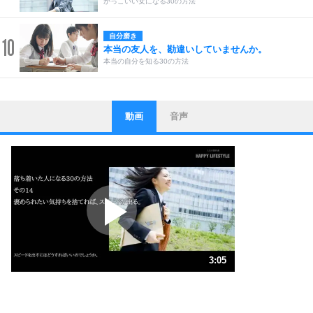
かっこいい女になる30の方法
自分磨き
10
本当の友人を、勘違いしていませんか。
本当の自分を知る30の方法
動画
音声
ストレス対策
1
他人と比べない。
いっそのこと、他人を見ない。
いらいらしない人になる30の方法
プラス思考
2
ポジティブになれない原因は、行動しないから。
ポジティブ思考になる30の方法
ストレス対策
3
人生、なんとかなるもの。
3:05
気楽に生きる30の方法
1.0倍速 （726KB 3分5秒）
1.5倍速 （484KB 2分3秒）
自分磨き