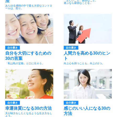
法
「正しいこと、親切なこと。
選ぶなら親切なことを」
あらゆる感情の中で最も大切なコントロ
ールは、怒り。
自分磨き
自分磨き
自分を大切にするための
人間力を高める30のヒン
30の言葉
ト
「私は私の宝物」と口に出そう。
向上心を持つことも、向上の1つ。
自分磨き
自分磨き
幸運体質になる30の方法
感じのいい人になる30の
方法
天が味方をしたくなるような生き方をし
よう。