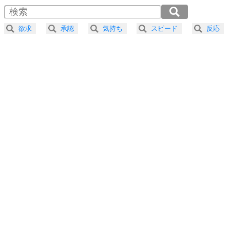
4
器の大きい人は、怒りを優しさで表現する。
2.0倍速 （364KB 1分32秒）
器の大きい人になる30の方法
2.5倍速 （291KB 1分14秒）
欲求
承認
気持ち
スピード
反応
3.0倍速 （243KB 1分1秒）
プラス思考
5
ネガティブな人は、複雑に考える。
3.5倍速 （208KB 53秒）
ポジティブな人は、シンプルに考える。
4.0倍速 （182KB 46秒）
ポジティブ思考になる30の方法
ストレス対策
6
価値観を捨てると、いらいらも消える。
いらいらしない人になる30の方法
プラス思考
7
気持ちはなくていいから、とにかく癖にしてしま
う。
ポジティブ思考になる30の方法
自分磨き
8
いらない物は、徹底的に捨てる。
気品と美しさを身につける30の方法
勉強法
9
謙虚な人こそ、本当に強い人。