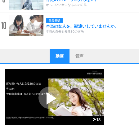
かっこいい女になる30の方法
自分磨き
10
本当の友人を、勘違いしていませんか。
本当の自分を知る30の方法
動画
音声
ストレス対策
1
他人と比べない。
いっそのこと、他人を見ない。
いらいらしない人になる30の方法
プラス思考
2
ポジティブになれない原因は、行動しないから。
ポジティブ思考になる30の方法
ストレス対策
3
人生、なんとかなるもの。
2:18
気楽に生きる30の方法
1.0倍速 （544KB 2分18秒）