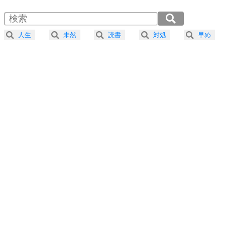
1.5倍速 （363KB 1分32秒）
自分磨き
4
器の大きい人は、怒りを優しさで表現する。
2.0倍速 （272KB 1分9秒）
器の大きい人になる30の方法
2.5倍速 （218KB 55秒）
人生
未然
読書
対処
早め
3.0倍速 （182KB 46秒）
プラス思考
5
ネガティブな人は、複雑に考える。
3.5倍速 （156KB 39秒）
ポジティブな人は、シンプルに考える。
4.0倍速 （137KB 34秒）
ポジティブ思考になる30の方法
ストレス対策
6
価値観を捨てると、いらいらも消える。
いらいらしない人になる30の方法
プラス思考
7
気持ちはなくていいから、とにかく癖にしてしま
う。
ポジティブ思考になる30の方法
自分磨き
8
いらない物は、徹底的に捨てる。
気品と美しさを身につける30の方法
勉強法