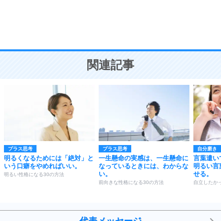
9
謙虚な人こそ、本当に強い人。
頭の使い方がうまくなる30の方法
恋愛学
10
人を好きになったら、まず相手を徹底的に信じる
ことが大切。
恋する人が知っておきたい30の大切なこと
関連記事
プラス思考
プラス思考
自分磨き
明るくなるためには「絶対」と
一生懸命の実感は、一生懸命に
言葉遣い
いう口癖をやめればいい。
なっているときには、わからな
明るい言
い。
せる。
明るい性格になる30の方法
前向きな性格になる30の方法
自立したか