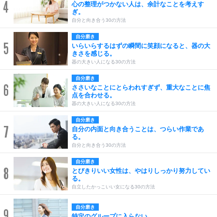
4
心の整理がつかない人は、余計なことを考えす
ぎ。
自分と向き合う30の方法
自分磨き
5
いらいらするはずの瞬間に笑顔になると、器の大
きさを感じる。
器の大きい人になる30の方法
自分磨き
6
ささいなことにとらわれすぎず、重大なことに焦
点を合わせる。
器の大きい人になる30の方法
自分磨き
7
自分の内面と向き合うことは、つらい作業であ
る。
自分と向き合う30の方法
自分磨き
8
とびきりいい女性は、やはりしっかり努力してい
る。
自立したかっこいい女になる30の方法
自分磨き
9
特定のグループに入らない。