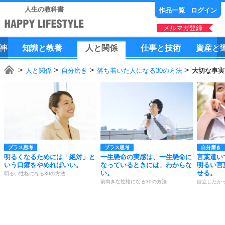
人生の教科書
作品一覧
ログイン
メルマガ登録
神
知識
と
教養
人
と
関係
仕事
と
技術
資産
と
人と関係
自分磨き
落ち着いた人になる30の方法
大切な事実
プラス思考
プラス思考
自分磨き
明るくなるためには「絶対」と
一生懸命の実感は、一生懸命に
言葉遣い
いう口癖をやめればいい。
なっているときには、わからな
明るい言
い。
せる。
明るい性格になる30の方法
前向きな性格になる30の方法
自立したか