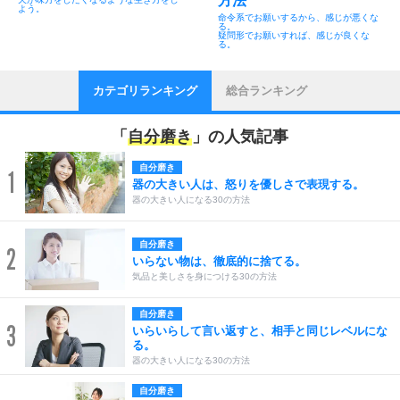
方法
よう。
命令系でお願いするから、感じが悪くな
る。
疑問形でお願いすれば、感じが良くな
る。
カテゴリランキング
総合ランキング
「
自分磨き
」の人気記事
自分磨き
1
器の大きい人は、怒りを優しさで表現する。
器の大きい人になる30の方法
自分磨き
2
いらない物は、徹底的に捨てる。
気品と美しさを身につける30の方法
自分磨き
3
いらいらして言い返すと、相手と同じレベルにな
る。
器の大きい人になる30の方法
自分磨き