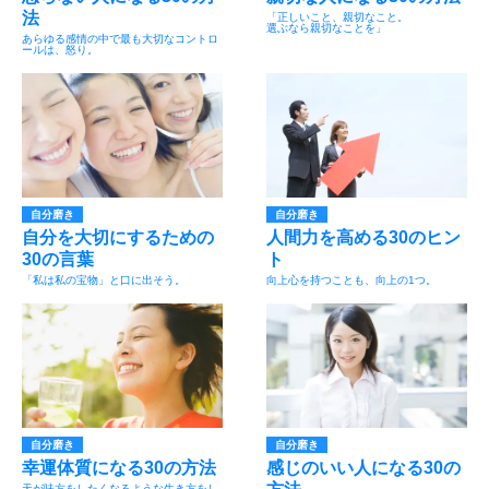
法
「正しいこと、親切なこと。
選ぶなら親切なことを」
あらゆる感情の中で最も大切なコントロ
ールは、怒り。
自分磨き
自分磨き
自分を大切にするための
人間力を高める30のヒン
30の言葉
ト
「私は私の宝物」と口に出そう。
向上心を持つことも、向上の1つ。
自分磨き
自分磨き
幸運体質になる30の方法
感じのいい人になる30の
天が味方をしたくなるような生き方をし