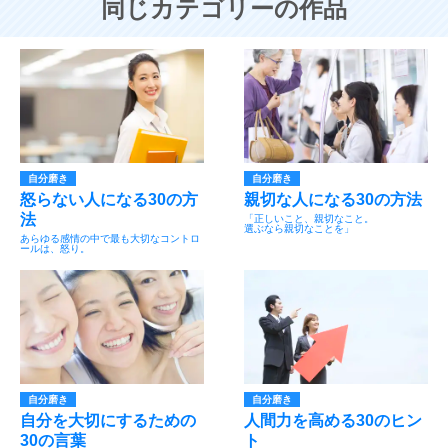
同じカテゴリーの作品
自分磨き
自分磨き
怒らない人になる30の方
親切な人になる30の方法
法
「正しいこと、親切なこと。
選ぶなら親切なことを」
あらゆる感情の中で最も大切なコントロ
ールは、怒り。
自分磨き
自分磨き
自分を大切にするための
人間力を高める30のヒン
30の言葉
ト