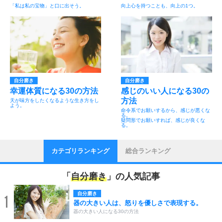
「私は私の宝物」と口に出そう。
向上心を持つことも、向上の1つ。
自分磨き
自分磨き
幸運体質になる30の方法
感じのいい人になる30の
方法
天が味方をしたくなるような生き方をし
よう。
命令系でお願いするから、感じが悪くな
る。
疑問形でお願いすれば、感じが良くな
る。
カテゴリランキング
総合ランキング
「
自分磨き
」の人気記事
自分磨き
1
器の大きい人は、怒りを優しさで表現する。
器の大きい人になる30の方法