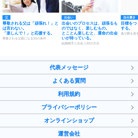
父
出会い
自分磨き
尊敬される父は「頑張れ！」と
出会いのプロセスは、頑張るも
目標をつ
は言わない。
のではなく、楽しむもの。
する。
「楽しんで！」と応援する。
とことん楽しむと、運命の出会
逃げ癖を直す
いが待っている。
尊敬される父親になる30の条件
結婚相手と出会う30の方法
代表メッセージ
よくある質問
利用規約
プライバシーポリシー
オンラインショップ
運営会社