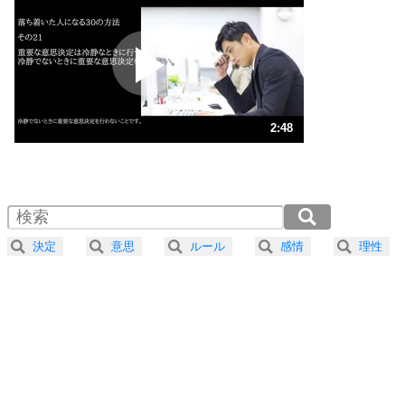
プラス思考
2
ポジティブになれない原因は、行動しないから。
ポジティブ思考になる30の方法
ストレス対策
3
人生、なんとかなるもの。
2:48
気楽に生きる30の方法
1.0倍速 （660KB 2分48秒）
1.5倍速 （440KB 1分52秒）
自分磨き
4
器の大きい人は、怒りを優しさで表現する。
2.0倍速 （330KB 1分24秒）
器の大きい人になる30の方法
2.5倍速 （264KB 1分7秒）
決定
意思
ルール
感情
理性
3.0倍速 （221KB 56秒）
プラス思考
5
ネガティブな人は、複雑に考える。
3.5倍速 （189KB 48秒）
ポジティブな人は、シンプルに考える。
4.0倍速 （166KB 42秒）
ポジティブ思考になる30の方法
ストレス対策
6
価値観を捨てると、いらいらも消える。
いらいらしない人になる30の方法