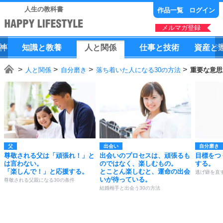
人生の教科書
作品一覧
ログイン
メルマガ登録
神
知識
と
教養
人
と
関係
仕事
と
技術
資産
と
人と関係
自分磨き
落ち着いた人になる30の方法
重要な意思
父
出会い
自分磨き
尊敬される父は「頑張れ！」と
出会いのプロセスは、頑張るも
目標をつ
は言わない。
のではなく、楽しむもの。
する。
「楽しんで！」と応援する。
とことん楽しむと、運命の出会
逃げ癖を直す
いが待っている。
尊敬される父親になる30の条件
結婚相手と出会う30の方法