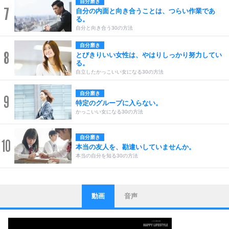
自分磨き
7
自分の内面と向き合うことは、つらい作業であ
る。
自分と向き合う30の方法
自分磨き
8
とびきりいい女性は、やはりしっかり努力してい
る。
自立したかっこいい女になる30の方法
自分磨き
9
特定のグループに入らない。
かっこいい女になる30の方法
自分磨き
10
本当の友人を、勘違いしていませんか。
本当の自分を知る30の方法
動画
音声
ストレス対策
1
他人と比べない。
いっそのこと、他人を見ない。
いらいらしない人になる30の方法