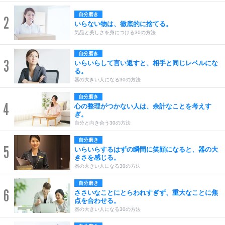
自分磨き
2
いらない物は、徹底的に捨てる。
気品と美しさを身につける30の方法
自分磨き
3
いらいらして言い返すと、相手と同じレベルにな
る。
器の大きい人になる30の方法
自分磨き
4
心の整理がつかない人は、余計なことを考えす
ぎ。
自分と向き合う30の方法
自分磨き
5
いらいらするはずの瞬間に笑顔になると、器の大
きさを感じる。
器の大きい人になる30の方法
自分磨き
6
ささいなことにとらわれすぎず、重大なことに焦
点を合わせる。
器の大きい人になる30の方法