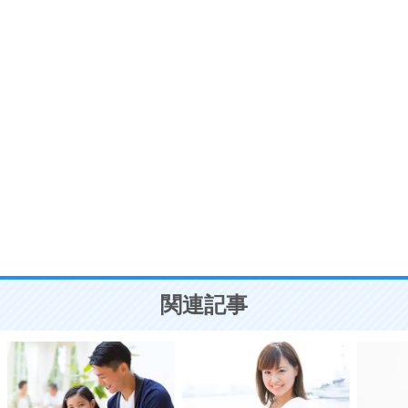
プラス思考
7
気持ちはなくていいから、とにかく癖にしてしま
う。
ポジティブ思考になる30の方法
自分磨き
8
いらない物は、徹底的に捨てる。
気品と美しさを身につける30の方法
勉強法
9
謙虚な人こそ、本当に強い人。
頭の使い方がうまくなる30の方法
恋愛学
10
人を好きになったら、まず相手を徹底的に信じる
ことが大切。
恋する人が知っておきたい30の大切なこと
関連記事