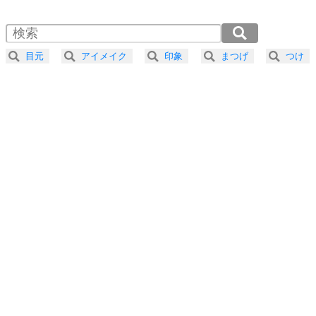
1.5倍速 （449KB 1分54秒）
自分磨き
4
器の大きい人は、怒りを優しさで表現する。
2.0倍速 （337KB 1分26秒）
器の大きい人になる30の方法
2.5倍速 （270KB 1分8秒）
目元
アイメイク
印象
まつげ
つけ
3.0倍速 （225KB 57秒）
プラス思考
5
ネガティブな人は、複雑に考える。
3.5倍速 （193KB 49秒）
ポジティブな人は、シンプルに考える。
4.0倍速 （169KB 43秒）
ポジティブ思考になる30の方法
ストレス対策
6
価値観を捨てると、いらいらも消える。
いらいらしない人になる30の方法
プラス思考
7
気持ちはなくていいから、とにかく癖にしてしま
う。
ポジティブ思考になる30の方法
自分磨き
8
いらない物は、徹底的に捨てる。
気品と美しさを身につける30の方法
勉強法