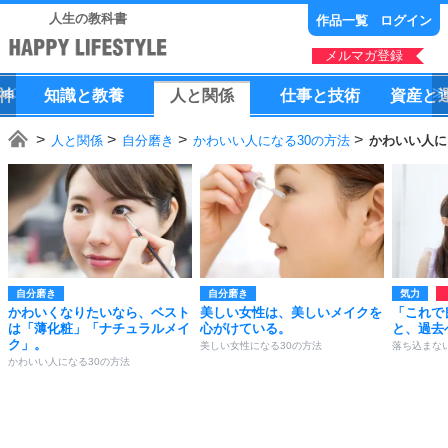
人生の教科書
作品一覧
ログイン
メルマガ登録
神
知識
と
教養
人
と
関係
仕事
と
技術
資産
と
人と関係
自分磨き
かわいい人になる30の方法
かわいい人に
自分磨き
自分磨き
気力
かわいくなりたいなら、ベスト
美しい女性は、美しいメイクを
「これで
は「薄化粧」「ナチュラルメイ
心がけている。
と、過去
ク」。
美しい女性になる30の方法
落ち込まな
かわいい人になる30の方法