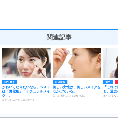
9
謙虚な人こそ、本当に強い人。
頭の使い方がうまくなる30の方法
恋愛学
10
人を好きになったら、まず相手を徹底的に信じる
ことが大切。
恋する人が知っておきたい30の大切なこと
関連記事
自分磨き
自分磨き
気力
かわいくなりたいなら、ベスト
美しい女性は、美しいメイクを
「これで
は「薄化粧」「ナチュラルメイ
心がけている。
と、過去
ク」。
美しい女性になる30の方法
落ち込まな
かわいい人になる30の方法