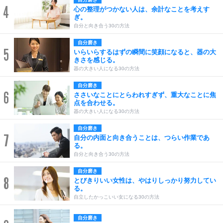
4
心の整理がつかない人は、余計なことを考えす
ぎ。
自分と向き合う30の方法
自分磨き
5
いらいらするはずの瞬間に笑顔になると、器の大
きさを感じる。
器の大きい人になる30の方法
自分磨き
6
ささいなことにとらわれすぎず、重大なことに焦
点を合わせる。
器の大きい人になる30の方法
自分磨き
7
自分の内面と向き合うことは、つらい作業であ
る。
自分と向き合う30の方法
自分磨き
8
とびきりいい女性は、やはりしっかり努力してい
る。
自立したかっこいい女になる30の方法
自分磨き