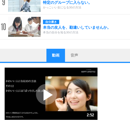
9
特定のグループに入らない。
かっこいい女になる30の方法
自分磨き
10
本当の友人を、勘違いしていませんか。
本当の自分を知る30の方法
動画
音声
ストレス対策
1
他人と比べない。
いっそのこと、他人を見ない。
いらいらしない人になる30の方法
プラス思考
2
ポジティブになれない原因は、行動しないから。
ポジティブ思考になる30の方法
ストレス対策
3
人生、なんとかなるもの。
2:52
気楽に生きる30の方法
1.0倍速 （673KB 2分51秒）