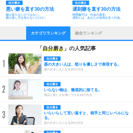
自分磨き
自分磨き
悪い癖を直す30の方法
遅刻癖を直す30の方法
癖が直らないのではない。
時間厳守は、社会の基本。
癖の直し方を知らないだけだ。
遅刻とは、あなたの信用を失う行為。
カテゴリランキング
総合ランキング
「
自分磨き
」の人気記事
自分磨き
1
器の大きい人は、怒りを優しさで表現する。
器の大きい人になる30の方法
自分磨き
2
いらない物は、徹底的に捨てる。
気品と美しさを身につける30の方法
自分磨き
3
いらいらして言い返すと、相手と同じレベルにな
る。
器の大きい人になる30の方法
自分磨き