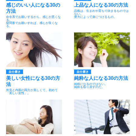
感じのいい人になる30の
上品な人になる30の方法
方法
品格は、生まれや育ちで決まるものでは
ない。
命令系でお願いするから、感じが悪くな
努力によって身につけるもの。
る。
疑問形でお願いすれば、感じが良くな
る。
自分磨き
自分磨き
美しい女性になる30の方
純粋な人になる30の方法
法
純粋になるのではない。
純粋を取り戻すのだ。
外見と内面の両方が美しくて、初めて
「美しい女性」。