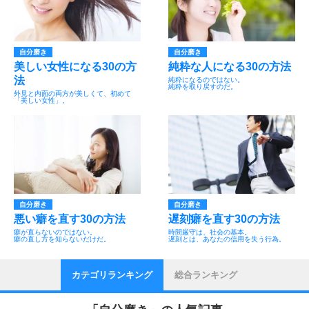
自分磨き
自分磨き
美しい女性になる30の方
純粋な人になる30の方法
法
純粋になるのではない。
純粋を取り戻すのだ。
外見と内面の両方が美しくて、初めて
「美しい女性」。
自分磨き
自分磨き
悪い癖を直す30の方法
遅刻癖を直す30の方法
癖が直らないのではない。
時間厳守は、社会の基本。
癖の直し方を知らないだけだ。
遅刻とは、あなたの信用を失う行為。
カテゴリランキング
総合ランキング