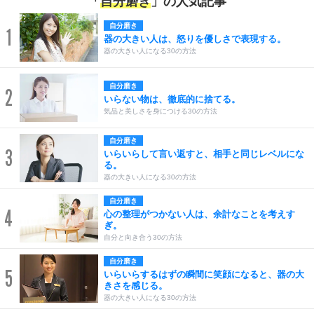
「
自分磨き
」の人気記事
自分磨き
1
器の大きい人は、怒りを優しさで表現する。
器の大きい人になる30の方法
自分磨き
2
いらない物は、徹底的に捨てる。
気品と美しさを身につける30の方法
自分磨き
3
いらいらして言い返すと、相手と同じレベルにな
る。
器の大きい人になる30の方法
自分磨き
4
心の整理がつかない人は、余計なことを考えす
ぎ。
自分と向き合う30の方法
自分磨き
5
いらいらするはずの瞬間に笑顔になると、器の大
きさを感じる。
器の大きい人になる30の方法