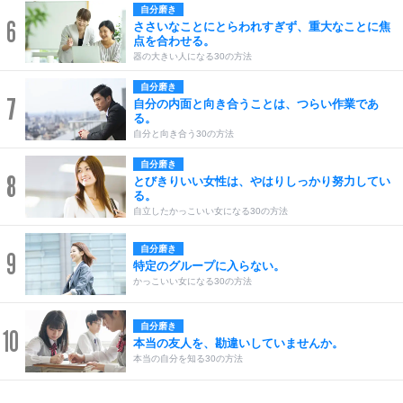
自分磨き
6
ささいなことにとらわれすぎず、重大なことに焦
点を合わせる。
器の大きい人になる30の方法
自分磨き
7
自分の内面と向き合うことは、つらい作業であ
る。
自分と向き合う30の方法
自分磨き
8
とびきりいい女性は、やはりしっかり努力してい
る。
自立したかっこいい女になる30の方法
自分磨き
9
特定のグループに入らない。
かっこいい女になる30の方法
自分磨き
10
本当の友人を、勘違いしていませんか。
本当の自分を知る30の方法