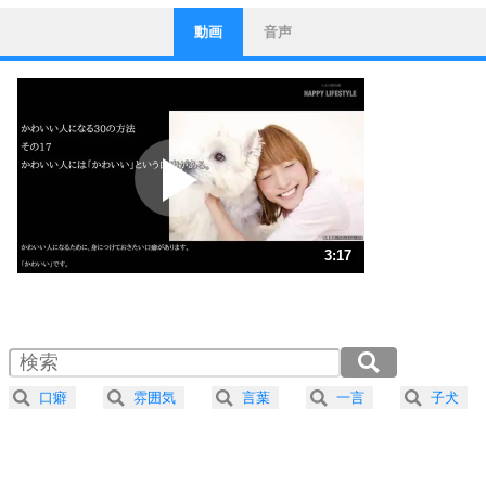
動画
音声
ストレス対策
1
他人と比べない。
いっそのこと、他人を見ない。
いらいらしない人になる30の方法
プラス思考
2
ポジティブになれない原因は、行動しないから。
ポジティブ思考になる30の方法
ストレス対策
3
人生、なんとかなるもの。
3:17
気楽に生きる30の方法
1.0倍速 （771KB 3分17秒）
1.5倍速 （515KB 2分11秒）
自分磨き
4
器の大きい人は、怒りを優しさで表現する。
2.0倍速 （386KB 1分38秒）
器の大きい人になる30の方法
2.5倍速 （309KB 1分18秒）
口癖
雰囲気
言葉
一言
子犬
3.0倍速 （258KB 1分5秒）
プラス思考
5
ネガティブな人は、複雑に考える。
3.5倍速 （221KB 56秒）
ポジティブな人は、シンプルに考える。
4.0倍速 （194KB 49秒）
ポジティブ思考になる30の方法