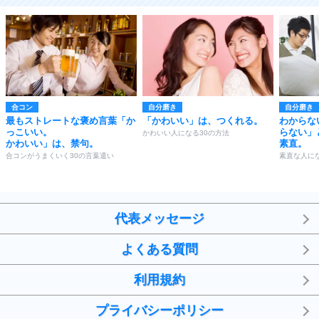
合コン
自分磨き
自分磨き
最もストレートな褒め言葉「か
「かわいい」は、つくれる。
わからな
っこいい。
らない」
かわいい人になる30の方法
かわいい」は、禁句。
素直。
合コンがうまくいく30の言葉遣い
素直な人にな
代表メッセージ
よくある質問
利用規約
プライバシーポリシー