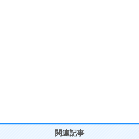
ストレス対策
6
価値観を捨てると、いらいらも消える。
いらいらしない人になる30の方法
プラス思考
7
気持ちはなくていいから、とにかく癖にしてしま
う。
ポジティブ思考になる30の方法
自分磨き
8
いらない物は、徹底的に捨てる。
気品と美しさを身につける30の方法
勉強法
9
謙虚な人こそ、本当に強い人。
頭の使い方がうまくなる30の方法
恋愛学
10
人を好きになったら、まず相手を徹底的に信じる
ことが大切。
恋する人が知っておきたい30の大切なこと
関連記事