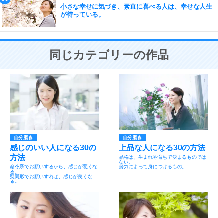
小さな幸せに気づき、素直に喜べる人は、幸せな人生
が待っている。
同じカテゴリーの作品
自分磨き
自分磨き
感じのいい人になる30の
上品な人になる30の方法
方法
品格は、生まれや育ちで決まるものでは
ない。
命令系でお願いするから、感じが悪くな
努力によって身につけるもの。
る。
疑問形でお願いすれば、感じが良くな
る。