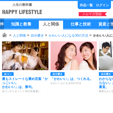
人生の教科書
作品一覧
ログイン
メルマガ登録
神
知識
と
教養
人
と
関係
仕事
と
技術
資産
と
人と関係
自分磨き
かわいい人になる30の方法
かわいい人に
合コン
自分磨き
自分磨き
最もストレートな褒め言葉「か
「かわいい」は、つくれる。
わからな
っこいい。
らない」
かわいい人になる30の方法
かわいい」は、禁句。
素直。
合コンがうまくいく30の言葉遣い
素直な人にな