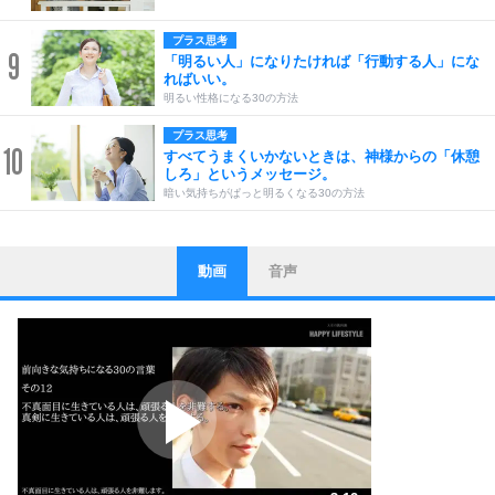
プラス思考
9
「明るい人」になりたければ「行動する人」にな
ればいい。
明るい性格になる30の方法
プラス思考
10
すべてうまくいかないときは、神様からの「休憩
しろ」というメッセージ。
暗い気持ちがぱっと明るくなる30の方法
動画
音声
ストレス対策
1
他人と比べない。
いっそのこと、他人を見ない。
いらいらしない人になる30の方法
プラス思考
2
ポジティブになれない原因は、行動しないから。
ポジティブ思考になる30の方法
ストレス対策
3