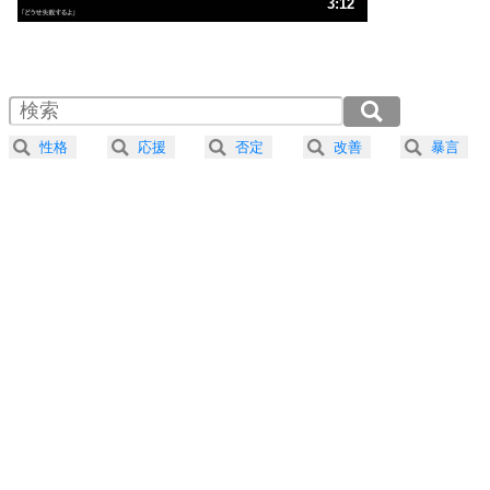
人生、なんとかなるもの。
3:12
気楽に生きる30の方法
1.0倍速 （753KB 3分12秒）
1.5倍速 （502KB 2分8秒）
自分磨き
4
器の大きい人は、怒りを優しさで表現する。
2.0倍速 （377KB 1分36秒）
器の大きい人になる30の方法
2.5倍速 （302KB 1分17秒）
性格
応援
否定
改善
暴言
3.0倍速 （252KB 1分4秒）
プラス思考
5
ネガティブな人は、複雑に考える。
3.5倍速 （216KB 55秒）
ポジティブな人は、シンプルに考える。
4.0倍速 （189KB 48秒）
ポジティブ思考になる30の方法
ストレス対策
6
価値観を捨てると、いらいらも消える。
いらいらしない人になる30の方法
プラス思考
7
気持ちはなくていいから、とにかく癖にしてしま
う。
ポジティブ思考になる30の方法
自分磨き
8
いらない物は、徹底的に捨てる。