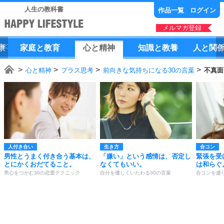
人生の教科書
作品一覧
ログイン
メルマガ登録
康
家庭
と
教育
心
と
精神
知識
と
教養
人
と
関
心と精神
プラス思考
前向きな気持ちになる30の言葉
不真面
人付き合い
生き方
合コン
男性とうまく付き合う基本は、
「嫌い」という感情は、否定し
緊張を受
とにかくおだてること。
なくてもいい。
は和らぐ
男心をつかむ30の恋愛テクニック
自分を優しくいたわる30の言葉
合コンを盛