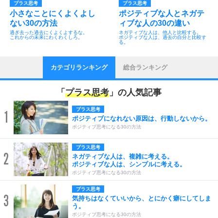
プラス思考
プラス思考
小さなことにくよくよし
ポジティブな人とネガテ
ない30の方法
ィブな人の30の違い
過ぎ去った過去にくよくよするな。
ネガティブな人は、他人と比較する。
これからの未来にわくわくしろ。
ポジティブな人は、過去の自分と比較す
る。
カテゴリランキング
総合ランキング
「
プラス思考
」の人気記事
プラス思考
1
ポジティブになれない原因は、行動しないから。
ポジティブ思考になる30の方法
プラス思考
2
ネガティブな人は、複雑に考える。
ポジティブな人は、シンプルに考える。
ポジティブ思考になる30の方法
プラス思考
3
気持ちはなくていいから、とにかく癖にしてしま
う。
ポジティブ思考になる30の方法