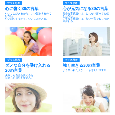
プラス思考
プラス思考
心に響く30の言葉
心が元気になる30の言葉
いいことがあるから、いい顔をするので
乱暴な言葉遣いは、どれだけ言っても伝
はない。
わらない。
いい顔をするから、いいことがある。
丁寧な言葉遣いは、短い一言でもしっか
り伝わる。
プラス思考
プラス思考
ダメな自分を受け入れる
強く生きる30の言葉
30の言葉
よく笑われた人が、いちばん出世する。
失敗した自分を責めるな。
努力した自分を褒めろ。