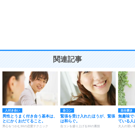
気品と美しさを身につける30の方法
勉強法
9
謙虚な人こそ、本当に強い人。
頭の使い方がうまくなる30の方法
恋愛学
10
人を好きになったら、まず相手を徹底的に信じる
ことが大切。
恋する人が知っておきたい30の大切なこと
関連記事
人付き合い
合コン
自分磨き
男性とうまく付き合う基本は、
緊張を受け入れたほうが、緊張
無趣味で
とにかくおだてること。
は和らぐ。
ている人
男心をつかむ30の恋愛テクニック
合コンを盛り上げる30の裏技
大人の習い