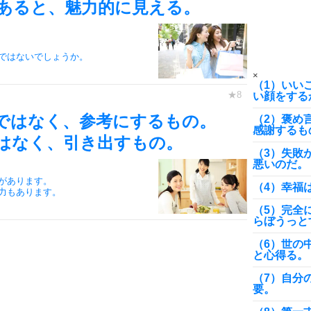
9
あると、魅力的に見える。
ではないでしょうか。
10
×
（1）いい
い顔をする
ではなく、参考にするもの。
（2）褒め
感謝するも
はなく、引き出すもの。
（3）失敗
悪いのだ。
があります。
（4）幸福
力もあります。
（5）完全
らぼうっと
（6）世の
と心得る。
（7）自分
要。