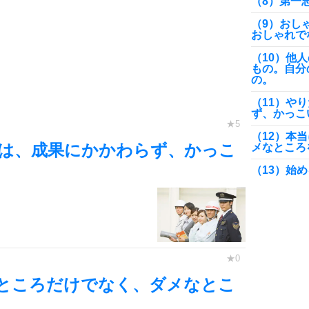
（8）第一
（9）おし
おしゃれで
（10）他
もの。自分
の。
（11）や
ず、かっこ
（12）本
は、成果にかかわらず、かっこ
メなところ
（13）始
（14）明
い嵐もない
（15）頭
（16）当
（17）「
ところだけでなく、ダメなとこ
（18）友
もの。