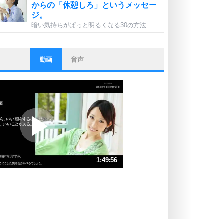
からの「休憩しろ」というメッセー
ジ。
暗い気持ちがぱっと明るくなる30の方法
動画
音声
ストレス対策
他人と比べない。
いっそのこと、他人を見ない。
いらいらしない人になる30の方法
プラス思考
ポジティブになれない原因は、行動
しないから。
ポジティブ思考になる30の方法
ストレス対策
1:49:56
人生、なんとかなるもの。
気楽に生きる30の方法
速 （26MB 1時間50分16秒）
速 （17MB 1時間13分30秒）
自分磨き
器の大きい人は、怒りを優しさで表
速 （13MB 55分8秒）
現する。
速 （11MB 44分6秒）