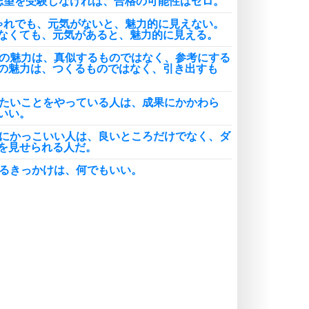
志望を受験しなければ、合格の可能性はゼロ。
ゃれでも、元気がないと、魅力的に見えない。
なくても、元気があると、魅力的に見える。
人の魅力は、真似するものではなく、参考にする
の魅力は、つくるものではなく、引き出すも
りたいことをやっている人は、成果にかかわら
いい。
当にかっこいい人は、良いところだけでなく、ダ
を見せられる人だ。
めるきっかけは、何でもいい。
けない夜はない。やまない雨もない。過ぎ去らな
。
で考えるのは大切。心で感じるのはもっと大切。
たり前の生活習慣は、簡単でもいちばん大変。
開」のボタンを押してくれていることに気づく。
情の絆は、突然できるものではなく、育てていく