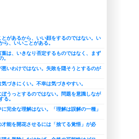
謙虚な人こそ、本当に強い人。
頭の使い方がうまくなる30の方法
恋愛学
人を好きになったら、まず相手を徹
底的に信じることが大切。
ことがあるから、いい顔をするのではない。い
恋する人が知っておきたい30の大切なこと
から、いいことがある。
言葉は、いきなり否定するものではなく、まず
の。
が悪いわけではない。失敗を隠そうとするのが
は気づきにくい。不幸は気づきやすい。
にぼうっとするのではない。問題を意識しなが
する。
中に完全な理解はない。「理解は誤解の一種」
の才能を開花させるには「捨てる覚悟」が必