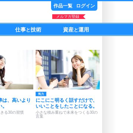
作品一覧
ログイン
メルマガ登録
仕事
技術
資産
運用
と
と
気力
準は、高いより
にこにこ明るく話すだけで、
い。
いいことをしたことになる。
きる30の習慣
小さな積み重ねで未来をつくる30の
言葉