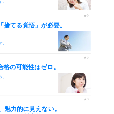
す。
3.0倍
3.5倍
5
4.0倍
「捨てる覚悟」が必要。
す。
6
合格の可能性はゼロ。
7
う。
8
、魅力的に見えない。