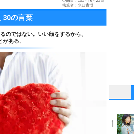
公開日：2017年6月23日
執筆者：
水口貴博
く
30の言葉
するのではない。
いい顔をするから、
とがある。
1