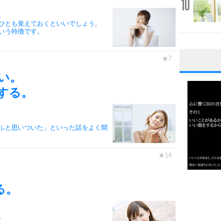
10
。
ひとも覚えておくといいでしょう。
いう特徴です。
1
い。
する。
2
ふと思いついた」といった話をよく聞
3
1.0倍
る。
1.5倍
4
2.0倍
。
2.5倍