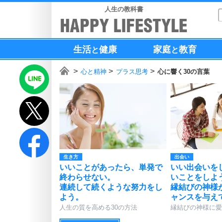
人生の教科書
生活
健康
家庭
教育
と
と
心と精神
プラス思考
心に響く30の言葉
生き方
出会い
いいことがあったら、単発で
いい出会いを
終わらせない。
いことをしよ
連続して続くような努力をし
縁結びの神様
よう。
ャンスを与え
人生の質を高める30の方法
縁結びの神様に愛