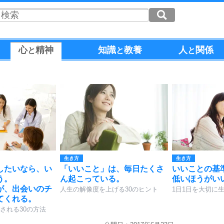
心
精神
知識
教養
人
関係
と
と
と
生き方
生き方
したいなら、い
「いいこと」は、毎日たくさ
いいことの基
う。
ん起こっている。
低いほうがい
が、出会いのチ
人生の解像度を上げる30のヒント
1日1日を大切に生
てくれる。
される30の方法