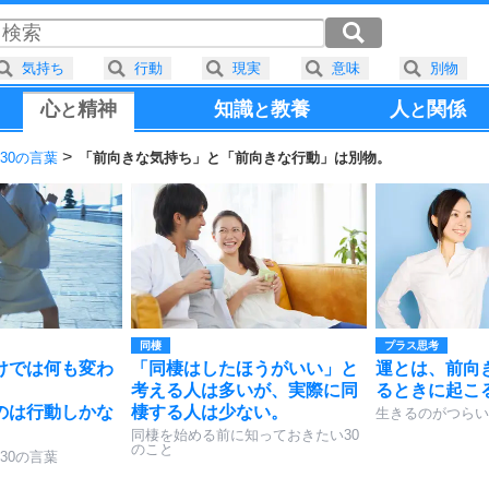
気持ち
行動
現実
意味
別物
心
精神
知識
教養
人
関係
と
と
と
30の言葉
「前向きな気持ち」と「前向きな行動」は別物。
同棲
プラス思考
けでは何も変わ
「同棲はしたほうがいい」と
運とは、前向
考える人は多いが、実際に同
るときに起こ
のは行動しかな
棲する人は少ない。
生きるのがつらい
同棲を始める前に知っておきたい30
のこと
30の言葉