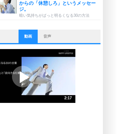
からの「休憩しろ」というメッセー
ジ。
暗い気持ちがぱっと明るくなる30の方法
動画
音声
ストレス対策
他人と比べない。
いっそのこと、他人を見ない。
いらいらしない人になる30の方法
プラス思考
ポジティブになれない原因は、行動
しないから。
ポジティブ思考になる30の方法
ストレス対策
2:17
人生、なんとかなるもの。
気楽に生きる30の方法
速 （538KB 2分17秒）
速 （359KB 1分31秒）
自分磨き
器の大きい人は、怒りを優しさで表
速 （270KB 1分8秒）
現する。
速 （216KB 55秒）