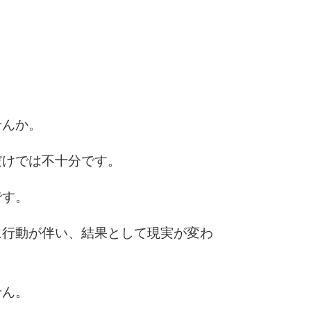
3.0倍
3.5倍
5
4.0倍
6
せんか。
だけでは不十分です。
7
です。
に行動が伴い、結果として現実が変わ
8
せん。