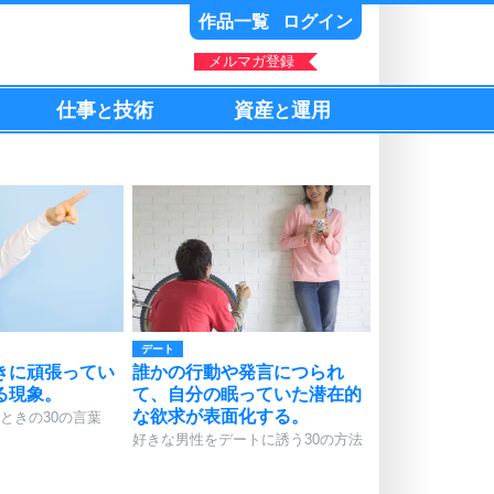
作品一覧
ログイン
メルマガ登録
仕事
技術
資産
運用
と
と
デート
きに頑張ってい
誰かの行動や発言につられ
る現象。
て、自分の眠っていた潜在的
な欲求が表面化する。
ときの30の言葉
好きな男性をデートに誘う30の方法