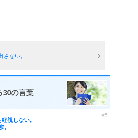
出さない。
30の言葉
を軽視しない。
歩。