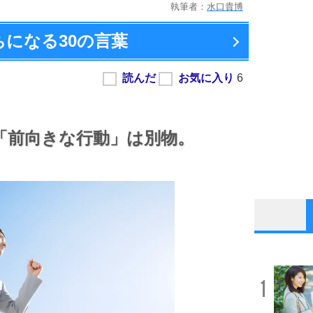
執筆者：
水口貴博
ちになる
30の言葉
「前向きな行動」は別物。
1