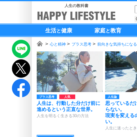
人生の教科書
生活
健康
家庭
教育
と
と
心と精神
プラス思考
前向きな気持ちになる
プラス思考
人生論
人生は、行動した分だけ前に
思っているだ
進めるという正直な世界。
らない。
現実を変える
人生を明るく生きる30の方法
い。
人生に迷ったとき