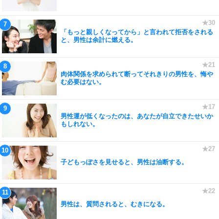
「もっと親しくなってから」と言われて拒否をされる
と、男性は余計に燃える。
肉体関係を求められて断ってそれきりの男性を、悔や
む必要はない。
男性運が低くなったのは、あなたが自立できたせいか
もしれない。
子どもっぽさを見せると、男性は油断する。
男性は、質問されると、むきになる。