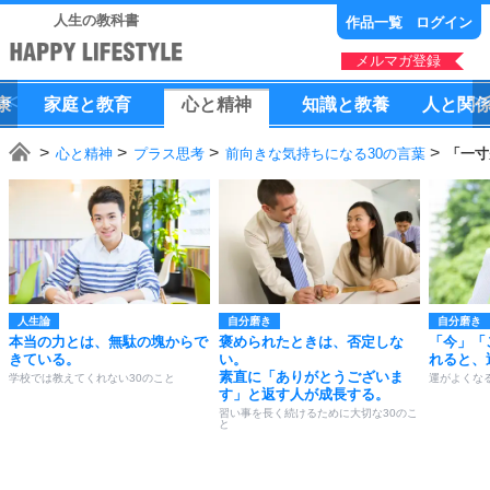
人生の教科書
作品一覧
ログイン
メルマガ登録
康
家庭
と
教育
心
と
精神
知識
と
教養
人
と
関
心と精神
プラス思考
前向きな気持ちになる30の言葉
「一寸
人生論
自分磨き
自分磨き
本当の力とは、無駄の塊からで
褒められたときは、否定しな
「今」「
きている。
い。
れると、
素直に「ありがとうございま
学校では教えてくれない30のこと
運がよくなる
す」と返す人が成長する。
習い事を長く続けるために大切な30のこ
と