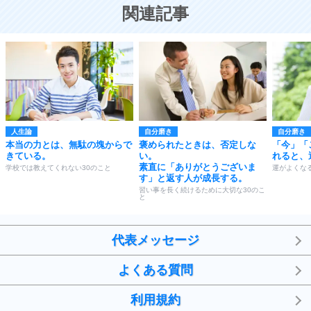
恋する人が知っておきたい30の大切なこと
関連記事
人生論
自分磨き
自分磨き
本当の力とは、無駄の塊からで
褒められたときは、否定しな
「今」「
きている。
い。
れると、
素直に「ありがとうございま
学校では教えてくれない30のこと
運がよくなる
す」と返す人が成長する。
習い事を長く続けるために大切な30のこ
と
代表メッセージ
よくある質問
利用規約