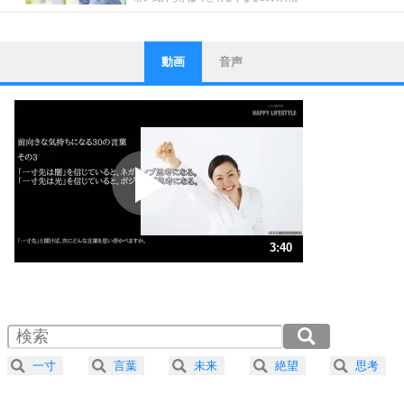
動画
音声
ストレス対策
1
他人と比べない。
いっそのこと、他人を見ない。
いらいらしない人になる30の方法
プラス思考
2
ポジティブになれない原因は、行動しないから。
ポジティブ思考になる30の方法
ストレス対策
3
人生、なんとかなるもの。
3:40
気楽に生きる30の方法
1.0倍速 （863KB 3分40秒）
1.5倍速 （576KB 2分27秒）
自分磨き
4
器の大きい人は、怒りを優しさで表現する。
2.0倍速 （432KB 1分50秒）
器の大きい人になる30の方法
2.5倍速 （346KB 1分28秒）
一寸
言葉
未来
絶望
思考
3.0倍速 （288KB 1分13秒）
プラス思考
5
ネガティブな人は、複雑に考える。
3.5倍速 （247KB 1分3秒）