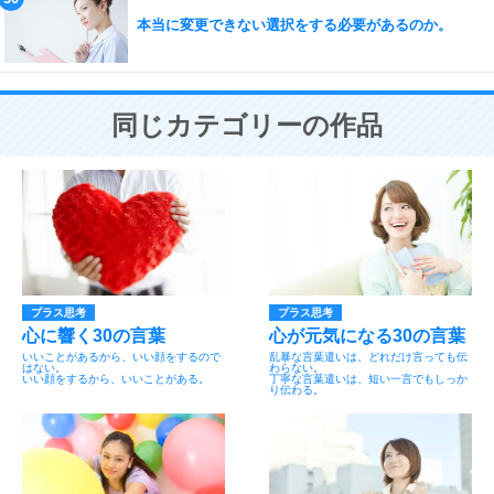
本当に変更できない選択をする必要があるのか。
同じカテゴリーの作品
プラス思考
プラス思考
心に響く30の言葉
心が元気になる30の言葉
いいことがあるから、いい顔をするので
乱暴な言葉遣いは、どれだけ言っても伝
はない。
わらない。
いい顔をするから、いいことがある。
丁寧な言葉遣いは、短い一言でもしっか
り伝わる。