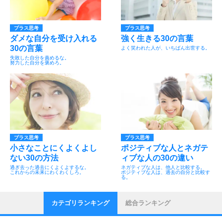
プラス思考
プラス思考
ダメな自分を受け入れる
強く生きる30の言葉
30の言葉
よく笑われた人が、いちばん出世する。
失敗した自分を責めるな。
努力した自分を褒めろ。
プラス思考
プラス思考
小さなことにくよくよし
ポジティブな人とネガテ
ない30の方法
ィブな人の30の違い
過ぎ去った過去にくよくよするな。
ネガティブな人は、他人と比較する。
これからの未来にわくわくしろ。
ポジティブな人は、過去の自分と比較す
る。
カテゴリランキング
総合ランキング