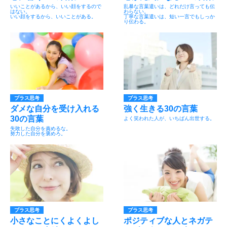
いいことがあるから、いい顔をするので
乱暴な言葉遣いは、どれだけ言っても伝
はない。
わらない。
いい顔をするから、いいことがある。
丁寧な言葉遣いは、短い一言でもしっか
り伝わる。
プラス思考
プラス思考
ダメな自分を受け入れる
強く生きる30の言葉
30の言葉
よく笑われた人が、いちばん出世する。
失敗した自分を責めるな。
努力した自分を褒めろ。
プラス思考
プラス思考
小さなことにくよくよし
ポジティブな人とネガテ