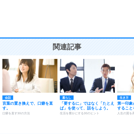
勉強法
9
謙虚な人こそ、本当に強い人。
頭の使い方がうまくなる30の方法
恋愛学
10
人を好きになったら、まず相手を徹底的に信じる
ことが大切。
恋する人が知っておきたい30の大切なこと
関連記事
会話
暮らし
生き方
言葉の置き換えで、口癖を直
「要するに」ではなく「たとえ
第一印象
す。
ば」を使って、話をしよう。
すること
口癖を直す30の方法
生活を豊かにする30のヒント
人生の質を