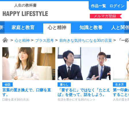
人生の教科書
作品一覧
ログイン
メルマガ登録
康
家庭
と
教育
心
と
精神
知識
と
教養
人
と
関
心と精神
プラス思考
前向きな気持ちになる30の言葉
「一応
会話
暮らし
生き方
言葉の置き換えで、口癖を直
「要するに」ではなく「たとえ
第一印象
す。
ば」を使って、話をしよう。
すること
口癖を直す30の方法
生活を豊かにする30のヒント
人生の質を