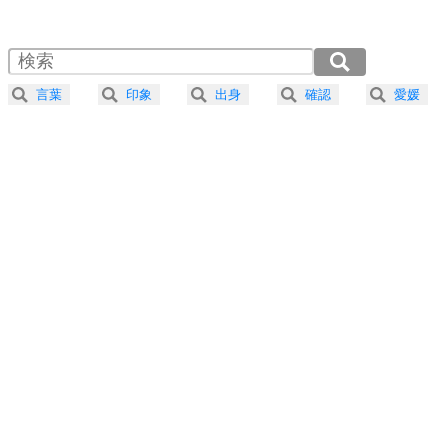
1.0倍速 （901KB 3分50秒）
1.5倍速 （601KB 2分33秒）
自分磨き
4
器の大きい人は、怒りを優しさで表現する。
2.0倍速 （451KB 1分55秒）
器の大きい人になる30の方法
2.5倍速 （361KB 1分32秒）
言葉
印象
出身
確認
愛媛
3.0倍速 （301KB 1分16秒）
プラス思考
5
ネガティブな人は、複雑に考える。
3.5倍速 （258KB 1分5秒）
ポジティブな人は、シンプルに考える。
4.0倍速 （226KB 57秒）
ポジティブ思考になる30の方法
ストレス対策
6
価値観を捨てると、いらいらも消える。
いらいらしない人になる30の方法
プラス思考
7
気持ちはなくていいから、とにかく癖にしてしま
う。
ポジティブ思考になる30の方法
自分磨き
8
いらない物は、徹底的に捨てる。
気品と美しさを身につける30の方法