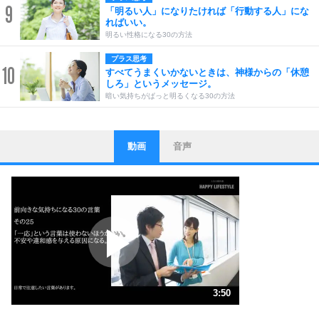
9
「明るい人」になりたければ「行動する人」にな
ればいい。
明るい性格になる30の方法
プラス思考
10
すべてうまくいかないときは、神様からの「休憩
しろ」というメッセージ。
暗い気持ちがぱっと明るくなる30の方法
動画
音声
ストレス対策
1
他人と比べない。
いっそのこと、他人を見ない。
いらいらしない人になる30の方法
プラス思考
2
ポジティブになれない原因は、行動しないから。
ポジティブ思考になる30の方法
ストレス対策
3
人生、なんとかなるもの。
3:50
気楽に生きる30の方法