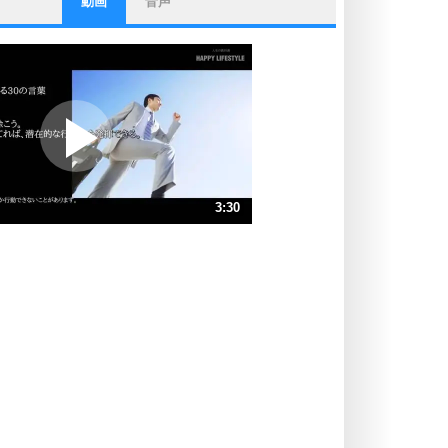
動画
音声
ストレス対策
他人と比べない。
いっそのこと、他人を見ない。
いらいらしない人になる30の方法
プラス思考
ポジティブになれない原因は、行動
しないから。
ポジティブ思考になる30の方法
ストレス対策
3:30
人生、なんとかなるもの。
気楽に生きる30の方法
速 （823KB 3分30秒）
速 （549KB 2分20秒）
自分磨き
器の大きい人は、怒りを優しさで表
速 （412KB 1分45秒）
現する。
速 （330KB 1分24秒）
器の大きい人になる30の方法
速 （275KB 1分10秒）
プラス思考
速 （236KB 1分0秒）
ネガティブな人は、複雑に考える。
速 （206KB 52秒）
ポジティブな人は、シンプルに考え
る。