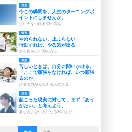
気力
今この瞬間を、人生のターニングポ
イントにしませんか。
心に火をつける30の言葉
気力
やめられない、止まらない。
行動すれば、やる気が出る。
やる気を出す30の方法
気力
苦しいときは、自分に問いかける。
「ここで頑張らなければ、いつ頑張
るのか」
頑張る力がみなぎる30の言葉
気力
起こった現実に対して、まず「あり
がたい」と考えよう。
落ち込まない人になる30の方法