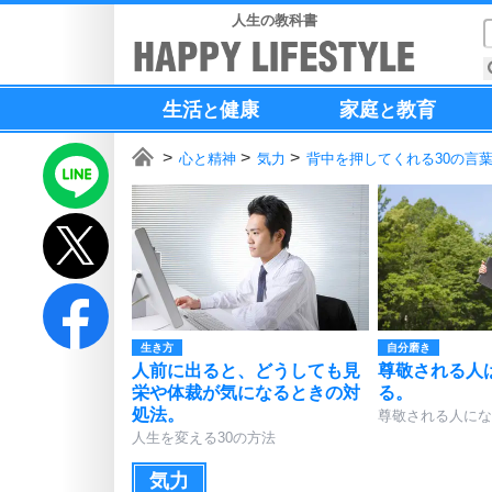
人生の教科書
生活
健康
家庭
教育
と
と
心と精神
気力
背中を押してくれる30の言
生き方
自分磨き
人前に出ると、どうしても見
尊敬される人
栄や体裁が気になるときの対
る。
処法。
尊敬される人にな
人生を変える30の方法
気力