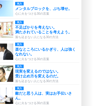
気力
メンタルブロックを、ぶち壊せ。
心に火をつける30の言葉
気力
不足ばかりを考えない。
満たされていることを考えよう。
落ち込まない人になる30の方法
気力
楽なところにいるかぎり、人は強く
なれない。
心に火をつける30の言葉
気力
現実を変えるのではない。
受け止め方を変えるのだ。
落ち込まない人になる30の方法
気力
敵だと思う人は、実はお手伝いさ
ん。
心に火をつける30の言葉