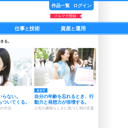
作品一覧
ログイン
メルマガ登録
仕事
技術
資産
運用
と
と
できる。
生き方
いらない。
自分の年齢を忘れるとき、行
らついてくる。
動力と発想力が倍増する。
0の方法
人生の素晴らしさに気づく30の言葉