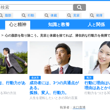
脂肪
行動
体裁
見栄
発揮
心
精神
知識
教養
人
関係
と
と
と
葉
心の脂肪を取り除こう。見栄と体裁を捨てれば、潜在的な行動力を発揮
生き方
気力
は、行動力があ
成功者には、3つの共通点が
行動に理由は
ある。
理由はあとか
孤独、変人、行動力。
る30の方法
行動力をつける3
人生を逆転したいときの30の言葉
執筆者：
水口貴博