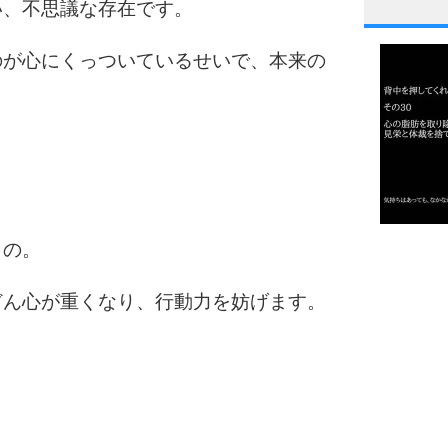
い、不思議な存在です。
1
のが心にくっついているせいで、本来の
2
3
もの。
1.0倍
1.5倍
4
どん心が重くなり、行動力を妨げます。
2.0倍
2.5倍
3.0倍
3.5倍
5
4.0倍