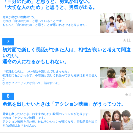
「自分のため」と思うと、勇気が出ない。
「大切な人のため」と思うと、勇気が出る。
勇気が出ない理由の1つ。
それは「自分のため」と思っていることです。
もちろん「自分のため」と思うことが悪いわけではありません。
初対面で楽しく長話ができた人は、相性が良いと考えて間違
いない。
運命の人になるかもしれない。
「初対面なのに、つい長話を楽しんでしまったな」
初対面にもかかわらず、不思議と楽しく長話ができた経験はありません
か。
なぜかフィーリングが合って、話が合った。
勇気を出したいときは「アクション映画」がうってつけ。
勇気を出したいとき、おすすめしたい映画のジャンルがあります。
それは「アクション映画」です。
アクション映画を見た後、妙にテンションが高くなり、行動意欲が出て
きた経験はありませんか。