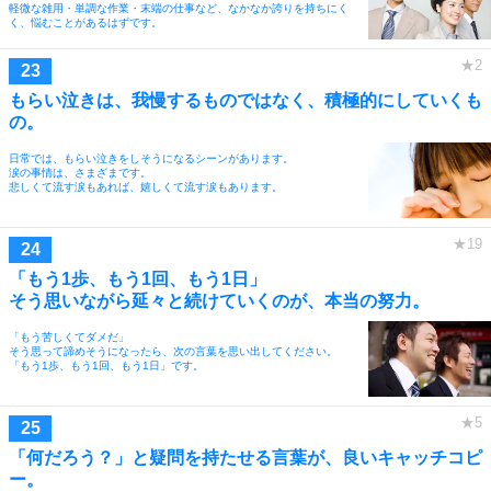
軽微な雑用・単調な作業・末端の仕事など、なかなか誇りを持ちにく
く、悩むことがあるはずです。
もらい泣きは、我慢するものではなく、積極的にしていくも
の。
日常では、もらい泣きをしそうになるシーンがあります。
涙の事情は、さまざまです。
悲しくて流す涙もあれば、嬉しくて流す涙もあります。
「もう1歩、もう1回、もう1日」
そう思いながら延々と続けていくのが、本当の努力。
「もう苦しくてダメだ」
そう思って諦めそうになったら、次の言葉を思い出してください。
「もう1歩、もう1回、もう1日」です。
「何だろう？」と疑問を持たせる言葉が、良いキャッチコピ
ー。