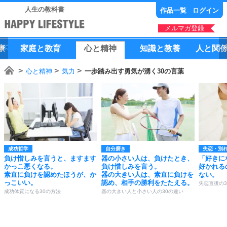
人生の教科書
作品一覧
ログイン
メルマガ登録
康
家庭
と
教育
心
と
精神
知識
と
教養
人
と
関
心と精神
気力
一歩踏み出す勇気が湧く30の言葉
成功哲学
自分磨き
失恋・別
負け惜しみを言うと、ますます
器の小さい人は、負けたとき、
「好きに
かっこ悪くなる。
負け惜しみを言う。
好かれる
素直に負けを認めたほうが、か
器の大きい人は、素直に負けを
ない。
っこいい。
認め、相手の勝利をたたえる。
失恋直後の
成功体質になる30の方法
器の大きい人と小さい人の30の違い