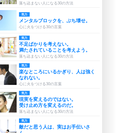
落ち込まない人になる30の方法
気力
メンタルブロックを、ぶち壊せ。
心に火をつける30の言葉
気力
不足ばかりを考えない。
満たされていることを考えよう。
落ち込まない人になる30の方法
気力
楽なところにいるかぎり、人は強く
なれない。
心に火をつける30の言葉
気力
現実を変えるのではない。
受け止め方を変えるのだ。
落ち込まない人になる30の方法
気力
敵だと思う人は、実はお手伝いさ
ん。