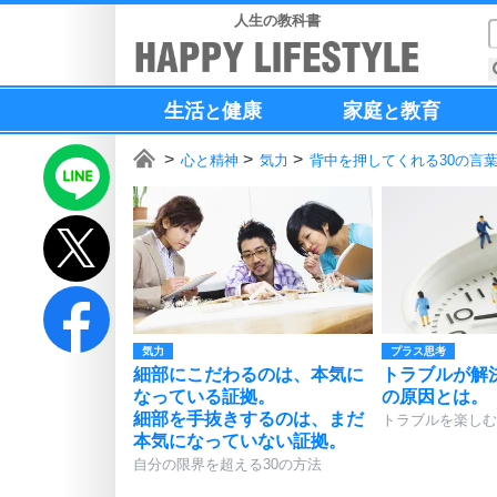
人生の教科書
生活
健康
家庭
教育
と
と
心と精神
気力
背中を押してくれる30の言
気力
プラス思考
細部にこだわるのは、本気に
トラブルが解
なっている証拠。
の原因とは。
細部を手抜きするのは、まだ
トラブルを楽しむ
本気になっていない証拠。
自分の限界を超える30の方法