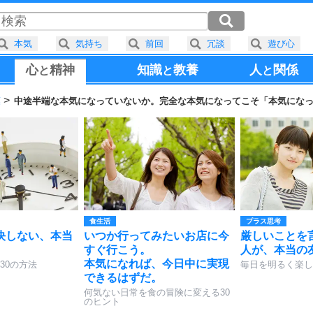
本気
気持ち
前回
冗談
遊び心
心
精神
知識
教養
人
関係
と
と
と
葉
中途半端な本気になっていないか。完全な本気になってこそ「本気にな
食生活
プラス思考
決しない、本当
いつか行ってみたいお店に今
厳しいことを
すぐ行こう。
人が、本当の
本気になれば、今日中に実現
30の方法
毎日を明るく楽し
できるはずだ。
何気ない日常を食の冒険に変える30
のヒント