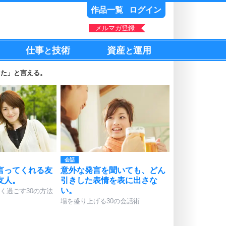
作品一覧
ログイン
メルマガ登録
仕事
技術
資産
運用
と
と
った」と言える。
会話
言ってくれる友
意外な発言を聞いても、どん
友人。
引きした表情を表に出さな
い。
く過ごす30の方法
場を盛り上げる30の会話術