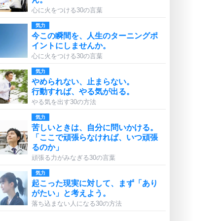
心に火をつける30の言葉
気力
今この瞬間を、人生のターニングポ
イントにしませんか。
心に火をつける30の言葉
気力
やめられない、止まらない。
行動すれば、やる気が出る。
やる気を出す30の方法
気力
苦しいときは、自分に問いかける。
「ここで頑張らなければ、いつ頑張
るのか」
頑張る力がみなぎる30の言葉
気力
起こった現実に対して、まず「あり
がたい」と考えよう。
落ち込まない人になる30の方法