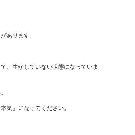
6
力があります。
7
って、生かしていない状態になっていま
8
い。
9
な本気」になってください。
。