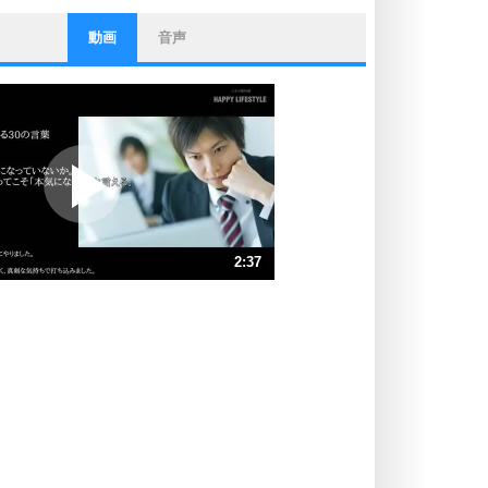
動画
音声
ストレス対策
他人と比べない。
いっそのこと、他人を見ない。
いらいらしない人になる30の方法
プラス思考
ポジティブになれない原因は、行動
しないから。
ポジティブ思考になる30の方法
ストレス対策
2:37
人生、なんとかなるもの。
気楽に生きる30の方法
速 （618KB 2分37秒）
速 （412KB 1分45秒）
自分磨き
器の大きい人は、怒りを優しさで表
速 （309KB 1分18秒）
現する。
速 （248KB 1分3秒）
器の大きい人になる30の方法
速 （207KB 52秒）
プラス思考
速 （177KB 45秒）
ネガティブな人は、複雑に考える。
速 （155KB 39秒）
ポジティブな人は、シンプルに考え