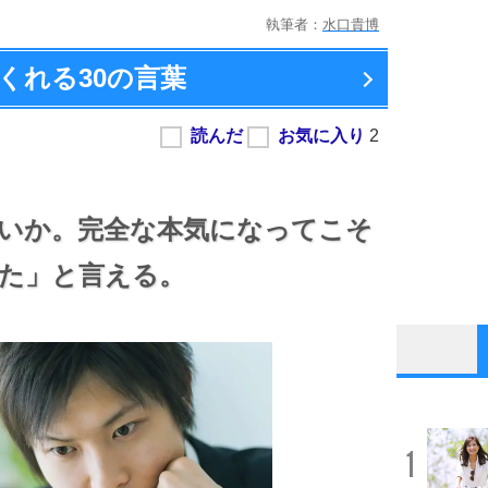
執筆者：
水口貴博
くれる
30の言葉
いか。
完全な本気になってこそ
た」と言える。
1