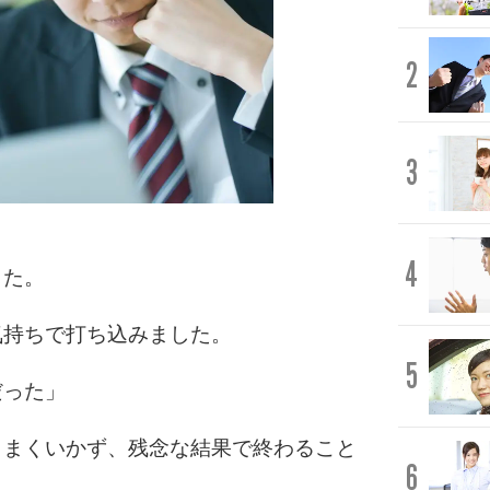
2
3
4
した。
気持ちで打ち込みました。
5
だった」
うまくいかず、残念な結果で終わること
6