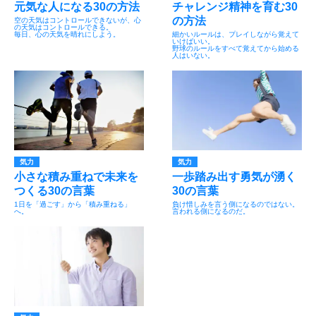
元気な人になる30の方法
チャレンジ精神を育む30
の方法
空の天気はコントロールできないが、心
の天気はコントロールできる。
毎日、心の天気を晴れにしよう。
細かいルールは、プレイしながら覚えて
いけばいい。
野球のルールをすべて覚えてから始める
人はいない。
気力
気力
小さな積み重ねで未来を
一歩踏み出す勇気が湧く
つくる30の言葉
30の言葉
1日を「過ごす」から「積み重ねる」
負け惜しみを言う側になるのではない。
へ。
言われる側になるのだ。