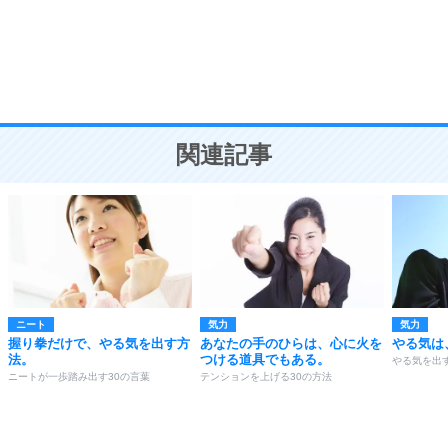
勉強法
9
謙虚な人こそ、本当に強い人。
頭の使い方がうまくなる30の方法
恋愛学
10
人を好きになったら、まず相手を徹底的に信じる
ことが大切。
恋する人が知っておきたい30の大切なこと
関連記事
ニート
気力
気力
握り拳だけで、やる気を出す方
あなたの手のひらは、心に火を
やる気は
法。
つける道具でもある。
やる気を出す
ニートが一歩踏み出す30の言葉
テンションを上げる30の方法