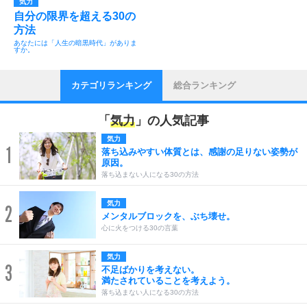
気力
自分の限界を超える30の
方法
あなたには「人生の暗黒時代」がありま
すか。
カテゴリランキング
総合ランキング
「
気力
」の人気記事
気力
1
落ち込みやすい体質とは、感謝の足りない姿勢が
原因。
落ち込まない人になる30の方法
気力
2
メンタルブロックを、ぶち壊せ。
心に火をつける30の言葉
気力
3
不足ばかりを考えない。
満たされていることを考えよう。
落ち込まない人になる30の方法