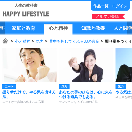
人生の教科書
作品一覧
ログイン
メルマガ登録
康
家庭
と
教育
心
と
精神
知識
と
教養
人
と
関
心と精神
気力
背中を押してくれる30の言葉
握り拳をつくり
ニート
気力
気力
握り拳だけで、やる気を出す方
あなたの手のひらは、心に火を
やる気は
法。
つける道具でもある。
やる気を出す
ニートが一歩踏み出す30の言葉
テンションを上げる30の方法