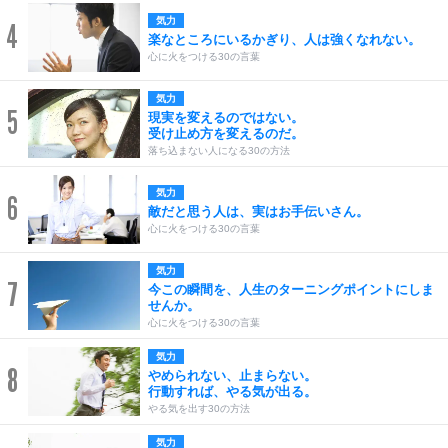
気力
4
楽なところにいるかぎり、人は強くなれない。
心に火をつける30の言葉
気力
5
現実を変えるのではない。
受け止め方を変えるのだ。
落ち込まない人になる30の方法
気力
6
敵だと思う人は、実はお手伝いさん。
心に火をつける30の言葉
気力
7
今この瞬間を、人生のターニングポイントにしま
せんか。
心に火をつける30の言葉
気力
8
やめられない、止まらない。
行動すれば、やる気が出る。
やる気を出す30の方法
気力