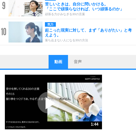
9
苦しいときは、自分に問いかける。
「ここで頑張らなければ、いつ頑張るのか」
頑張る力がみなぎる30の言葉
気力
10
起こった現実に対して、まず「ありがたい」と考
えよう。
落ち込まない人になる30の方法
動画
音声
ストレス対策
1
他人と比べない。
いっそのこと、他人を見ない。
いらいらしない人になる30の方法
プラス思考
2
ポジティブになれない原因は、行動しないから。
ポジティブ思考になる30の方法
ストレス対策
3
人生、なんとかなるもの。
1:44
気楽に生きる30の方法