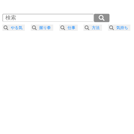
1.0倍速 （410KB 1分44秒）
1.5倍速 （273KB 1分9秒）
自分磨き
4
器の大きい人は、怒りを優しさで表現する。
2.0倍速 （205KB 52秒）
器の大きい人になる30の方法
2.5倍速 （164KB 41秒）
やる気
握り拳
仕事
方法
気持ち
3.0倍速 （137KB 34秒）
プラス思考
5
ネガティブな人は、複雑に考える。
3.5倍速 （118KB 29秒）
ポジティブな人は、シンプルに考える。
4.0倍速 （103KB 26秒）
ポジティブ思考になる30の方法
ストレス対策
6
価値観を捨てると、いらいらも消える。
いらいらしない人になる30の方法
プラス思考
7
気持ちはなくていいから、とにかく癖にしてしま
う。
ポジティブ思考になる30の方法
自分磨き
8
いらない物は、徹底的に捨てる。
気品と美しさを身につける30の方法