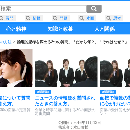
質問
情報
問題
水面
思考
心
精神
知識
教養
人
関係
と
と
と
0の方法
論理的思考を深める2つの質問。「だから何？」「それはなぜ？」
就職活動
就職活動
点について質問
ニュースの情報源を質問され
面接で複数の
答え方。
たときの答え方。
に心がけたい
30の面接の定番質
企業と時事問題に関する30の面接の
面接の受け答えが
定番質問
ント
公開日：2016年11月13日
執筆者：
水口貴博