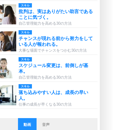
スキル
批判は、実はありがたい助言である
ことに気づく。
自己管理能力を高める30の方法
スキル
チャンスが現れる前から努力をして
いる人が報われる。
大事な場面でチャンスをつかむ30の方法
スキル
スケジュール変更は、前倒しが基
本。
自己管理能力を高める30の方法
スキル
落ち込みやすい人は、成長の早い
人。
仕事の成長が早くなる30の方法
動画
音声
ストレス対策