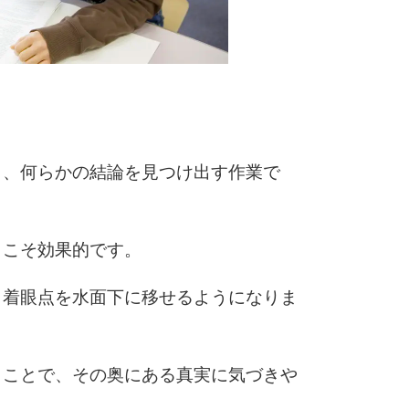
6
7
ら、何らかの結論を見つけ出す作業で
8
らこそ効果的です。
9
、着眼点を水面下に移せるようになりま
10
うことで、その奥にある真実に気づきや