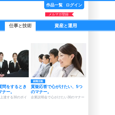
作品一覧
ログイン
メルマガ登録
仕事
技術
資産
運用
と
と
就職活動
質問をするとき
質疑応答で心がけたい、5つ
マナー。
のマナー。
上達する30のポイ
企業説明会で心がけたい30のマナー