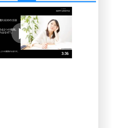
他人と比べない。
いっそのこと、他人を見ない。
いらいらしない人になる30の方法
プラス思考
ポジティブになれない原因は、行動
しないから。
ポジティブ思考になる30の方法
ストレス対策
3:36
人生、なんとかなるもの。
気楽に生きる30の方法
速 （847KB 3分36秒）
速 （565KB 2分24秒）
自分磨き
器の大きい人は、怒りを優しさで表
速 （424KB 1分48秒）
現する。
速 （339KB 1分26秒）
器の大きい人になる30の方法
速 （283KB 1分12秒）
プラス思考
速 （243KB 1分1秒）
ネガティブな人は、複雑に考える。
速 （212KB 54秒）
ポジティブな人は、シンプルに考え
る。
ポジティブ思考になる30の方法