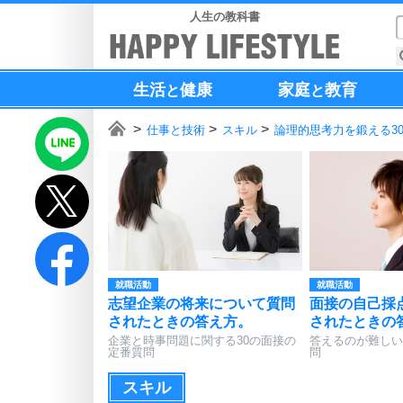
人生の教科書
生活
健康
家庭
教育
と
と
仕事と技術
スキル
論理的思考力を鍛える3
就職活動
就職活動
志望企業の将来について質問
面接の自己採
されたときの答え方。
されたときの
企業と時事問題に関する30の面接の
答えるのが難しい
定番質問
問
スキル