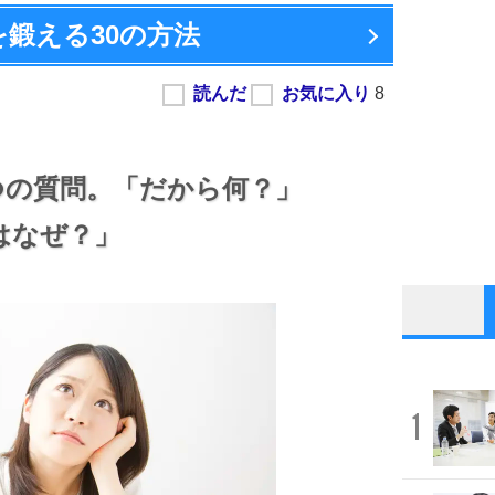
を鍛える
30の方法
つの質問。
「だから何？」
はなぜ？」
1