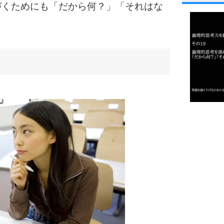
1
づくためにも「だから何？」「それはな
2
3
1.0倍
1.5倍
4
2.0倍
2.5倍
3.0倍
3.5倍
5
4.0倍