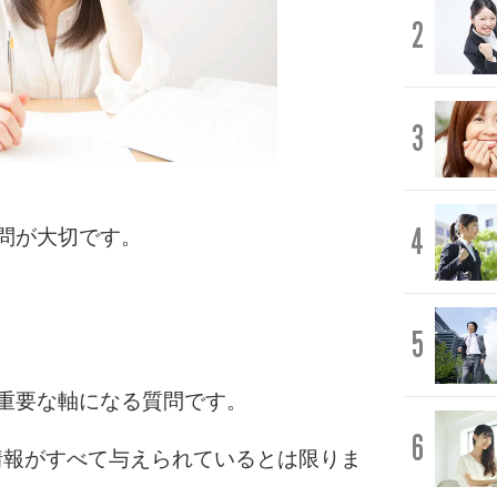
2
3
4
問が大切です。
5
重要な軸になる質問です。
6
情報がすべて与えられているとは限りま