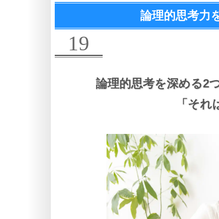
論理的思考力
19
論理的思考を深める2
「それ