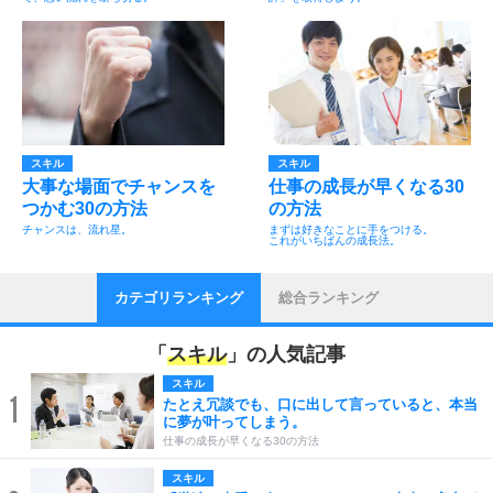
スキル
スキル
大事な場面でチャンスを
仕事の成長が早くなる30
つかむ30の方法
の方法
チャンスは、流れ星。
まずは好きなことに手をつける。
これがいちばんの成長法。
カテゴリランキング
総合ランキング
「
スキル
」の人気記事
スキル
1
たとえ冗談でも、口に出して言っていると、本当
に夢が叶ってしまう。
仕事の成長が早くなる30の方法
スキル