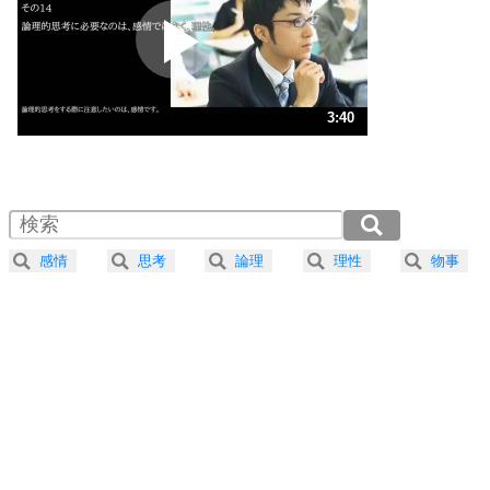
プラス思考
2
ポジティブになれない原因は、行動しないから。
ポジティブ思考になる30の方法
ストレス対策
3
人生、なんとかなるもの。
3:40
気楽に生きる30の方法
1.0倍速 （863KB 3分40秒）
1.5倍速 （576KB 2分27秒）
自分磨き
4
器の大きい人は、怒りを優しさで表現する。
2.0倍速 （432KB 1分50秒）
器の大きい人になる30の方法
2.5倍速 （346KB 1分28秒）
感情
思考
論理
理性
物事
3.0倍速 （288KB 1分13秒）
プラス思考
5
ネガティブな人は、複雑に考える。
3.5倍速 （247KB 1分3秒）
ポジティブな人は、シンプルに考える。
4.0倍速 （216KB 55秒）
ポジティブ思考になる30の方法
ストレス対策
6
価値観を捨てると、いらいらも消える。
いらいらしない人になる30の方法
プラス思考
7
気持ちはなくていいから、とにかく癖にしてしま