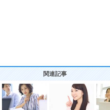
う。
ポジティブ思考になる30の方法
自分磨き
8
いらない物は、徹底的に捨てる。
気品と美しさを身につける30の方法
勉強法
9
謙虚な人こそ、本当に強い人。
頭の使い方がうまくなる30の方法
恋愛学
10
人を好きになったら、まず相手を徹底的に信じる
ことが大切。
恋する人が知っておきたい30の大切なこと
関連記事