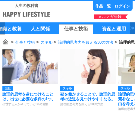
人生の教科書
作品一覧
ログイン
メルマガ登録
知識
と
教養
人
と
関係
仕事
と
技術
資産
と
運用
仕事と技術
スキル
論理的思考力を鍛える30の方法
論理的思
出世
スキル
スキル
論理的思考を身につけること
勘を働かせることで、論理的思
論理的思
は、出世に必要な条件の1つ。
考の近道を見つけやすくなる。
素朴なこ
由を考え
出世する人がやっている30の習慣
論理的思考力を鍛える30の方法
論理的思考