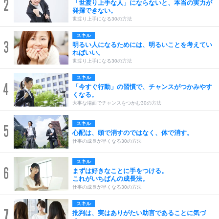
2
「世渡り上手な人」にならないと、本当の実力が
発揮できない。
世渡り上手になる30の方法
スキル
3
明るい人になるためには、明るいことを考えてい
ればいい。
世渡り上手になる30の方法
スキル
4
「今すぐ行動」の習慣で、チャンスがつかみやす
くなる。
大事な場面でチャンスをつかむ30の方法
スキル
5
心配は、頭で消すのではなく、体で消す。
仕事の成長が早くなる30の方法
スキル
6
まずは好きなことに手をつける。
これがいちばんの成長法。
仕事の成長が早くなる30の方法
スキル
7
批判は、実はありがたい助言であることに気づ