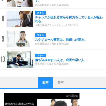
く。
自己管理能力を高める30の方法
スキル
8
チャンスが現れる前から努力をしている人が報わ
れる。
大事な場面でチャンスをつかむ30の方法
スキル
9
スケジュール変更は、前倒しが基本。
自己管理能力を高める30の方法
スキル
10
落ち込みやすい人は、成長の早い人。
仕事の成長が早くなる30の方法
動画
音声
ストレス対策
1
他人と比べない。
いっそのこと、他人を見ない。
いらいらしない人になる30の方法