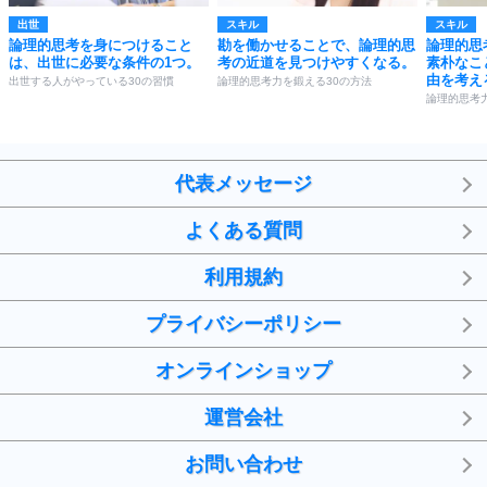
出世
スキル
スキル
論理的思考を身につけること
勘を働かせることで、論理的思
論理的思
は、出世に必要な条件の1つ。
考の近道を見つけやすくなる。
素朴なこ
由を考え
出世する人がやっている30の習慣
論理的思考力を鍛える30の方法
論理的思考
代表メッセージ
よくある質問
利用規約
プライバシーポリシー
オンラインショップ
運営会社
お問い合わせ