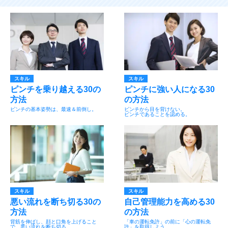
スキル
スキル
ピンチを乗り越える30の
ピンチに強い人になる30
方法
の方法
ピンチの基本姿勢は、最速＆前倒し。
ピンチから目を背けない。
ピンチであることを認める。
スキル
スキル
悪い流れを断ち切る30の
自己管理能力を高める30
方法
の方法
背筋を伸ばし、顔と口角を上げること
「車の運転免許」の前に「心の運転免
で、悪い流れを断ち切る。
許」を取得しよう。