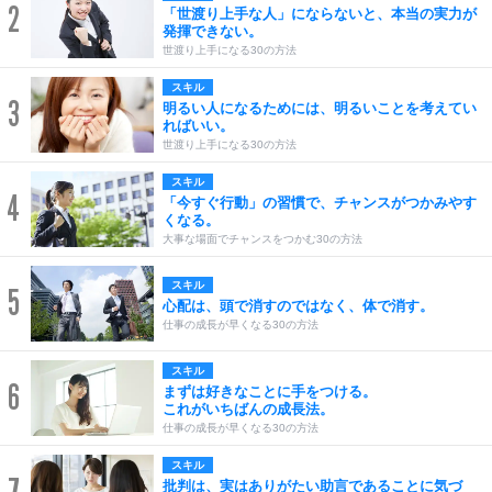
2
「世渡り上手な人」にならないと、本当の実力が
発揮できない。
世渡り上手になる30の方法
スキル
3
明るい人になるためには、明るいことを考えてい
ればいい。
世渡り上手になる30の方法
スキル
4
「今すぐ行動」の習慣で、チャンスがつかみやす
くなる。
大事な場面でチャンスをつかむ30の方法
スキル
5
心配は、頭で消すのではなく、体で消す。
仕事の成長が早くなる30の方法
スキル
6
まずは好きなことに手をつける。
これがいちばんの成長法。
仕事の成長が早くなる30の方法
スキル
批判は、実はありがたい助言であることに気づ