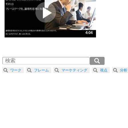
プラス思考
2
ポジティブになれない原因は、行動しないから。
ポジティブ思考になる30の方法
ストレス対策
3
人生、なんとかなるもの。
4:04
気楽に生きる30の方法
1.0倍速 （955KB 4分4秒）
1.5倍速 （637KB 2分42秒）
自分磨き
4
器の大きい人は、怒りを優しさで表現する。
2.0倍速 （478KB 2分2秒）
器の大きい人になる30の方法
2.5倍速 （383KB 1分37秒）
ワーク
フレーム
マーケティング
視点
分析
3.0倍速 （319KB 1分21秒）
プラス思考
5
ネガティブな人は、複雑に考える。
3.5倍速 （274KB 1分9秒）
ポジティブな人は、シンプルに考える。
4.0倍速 （239KB 1分1秒）
ポジティブ思考になる30の方法
ストレス対策
6
価値観を捨てると、いらいらも消える。
いらいらしない人になる30の方法
プラス思考