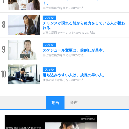
7
く。
自己管理能力を高める30の方法
スキル
8
チャンスが現れる前から努力をしている人が報わ
れる。
大事な場面でチャンスをつかむ30の方法
スキル
9
スケジュール変更は、前倒しが基本。
自己管理能力を高める30の方法
スキル
10
落ち込みやすい人は、成長の早い人。
仕事の成長が早くなる30の方法
動画
音声
ストレス対策
1
他人と比べない。
いっそのこと、他人を見ない。
いらいらしない人になる30の方法