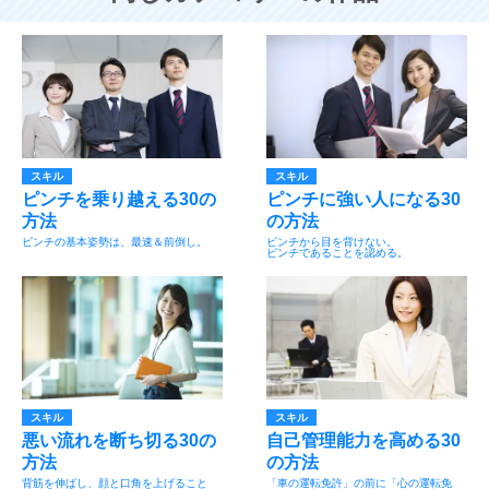
スキル
スキル
ピンチを乗り越える30の
ピンチに強い人になる30
方法
の方法
ピンチの基本姿勢は、最速＆前倒し。
ピンチから目を背けない。
ピンチであることを認める。
スキル
スキル
悪い流れを断ち切る30の
自己管理能力を高める30
方法
の方法
背筋を伸ばし、顔と口角を上げること
「車の運転免許」の前に「心の運転免