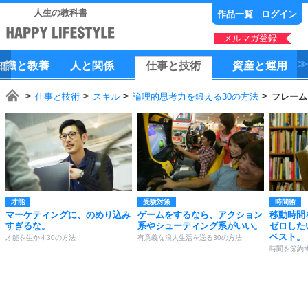
人生の教科書
作品一覧
ログイン
メルマガ登録
知識
と
教養
人
と
関係
仕事
と
技術
資産
と
運用
仕事と技術
スキル
論理的思考力を鍛える30の方法
フレーム
才能
受験対策
時間術
マーケティングに、のめり込み
ゲームをするなら、アクション
移動時間
すぎるな。
系やシューティング系がいい。
ゼロした
ベスト。
才能を生かす30の方法
有意義な浪人生活を送る30の方法
時間を節約す