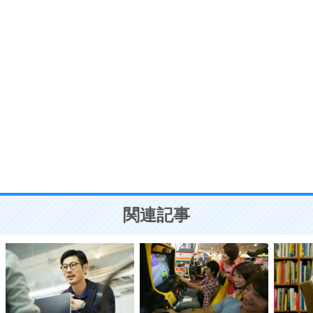
7
気持ちはなくていいから、とにかく癖にしてしま
う。
ポジティブ思考になる30の方法
自分磨き
8
いらない物は、徹底的に捨てる。
気品と美しさを身につける30の方法
勉強法
9
謙虚な人こそ、本当に強い人。
頭の使い方がうまくなる30の方法
恋愛学
10
人を好きになったら、まず相手を徹底的に信じる
ことが大切。
恋する人が知っておきたい30の大切なこと
関連記事