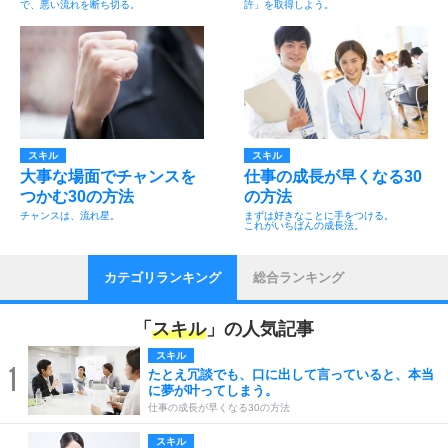
で、悪い流れを断ち切る。
許」を取得しよう。
スキル
スキル
大事な場面でチャンスを
仕事の成長が早くなる30
つかむ30の方法
の方法
チャンスは、流れ星。
まずは好きなことに手をつける。
これがいちばんの成長法。
カテゴリランキング
総合ランキング
「
スキル
」の人気記事
スキル
1
たとえ冗談でも、口に出して言っていると、本当
に夢が叶ってしまう。
仕事の成長が早くなる30の方法
スキル