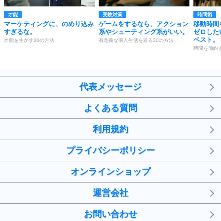
才能
受験対策
時間術
マーケティングに、のめり込み
ゲームをするなら、アクション
移動時間
すぎるな。
系やシューティング系がいい。
ゼロした
ベスト。
才能を生かす30の方法
有意義な浪人生活を送る30の方法
時間を節約す
代表メッセージ
よくある質問
利用規約
プライバシーポリシー
オンラインショップ
運営会社
お問い合わせ