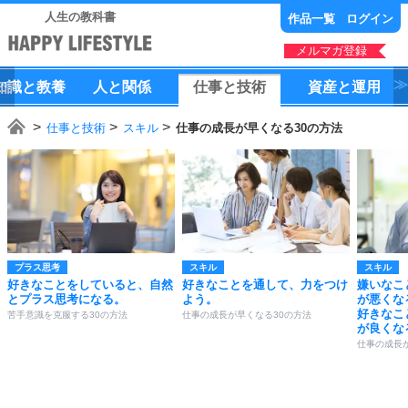
人生の教科書
作品一覧
ログイン
メルマガ登録
知識
と
教養
人
と
関係
仕事
と
技術
資産
と
運用
仕事と技術
スキル
仕事の成長が早くなる30の方法
プラス思考
スキル
スキル
好きなことをしていると、自然
好きなことを通して、力をつけ
嫌いなこ
とプラス思考になる。
よう。
が悪くな
好きなこ
苦手意識を克服する30の方法
仕事の成長が早くなる30の方法
が良くな
仕事の成長