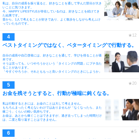
私は、自分の成長を振り返ると、好きなことを通して学んだ部分が大き
いことに気づきます。
今、HAPPY LIFESTYLEが存在しているのは、好きなことを続けてき
た結果です。
昔から、1人で考えることが好きであり、よく散歩をしながら考えふけ
っていたものです。
ベストタイミングではなく、ベタータイミングで行動する。
自分の成長や自己啓発には、好きなことを通して、学びを得ることが基
本です。
そうは言っても、いつやろうかという「タイミングの問題」にブチ当た
ることがあります。
「今すぐやろうか、それとももっと良いタイミングのときにしようか」
お金を残そうとすると、行動が極端に鈍くなる。
私は行動するときには、お金のことは大して考えません。
もちろんまったく考えないわけではありませんが「なくなったら、また
稼ごう」くらいの軽い気持ちです。
お金は、あとから稼ぐことはできますが、過ぎ去ってしまった時間だけ
は、二度と取り返すことはできません。