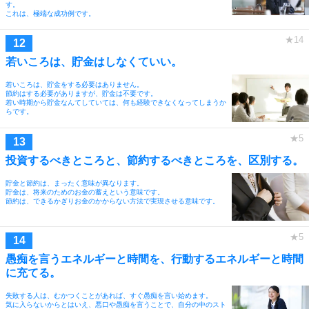
す。
これは、極端な成功例です。
若いころは、貯金はしなくていい。
若いころは、貯金をする必要はありません。
節約はする必要がありますが、貯金は不要です。
若い時期から貯金なんてしていては、何も経験できなくなってしまうか
らです。
投資するべきところと、節約するべきところを、区別する。
貯金と節約は、まったく意味が異なります。
貯金は、将来のためのお金の蓄えという意味です。
節約は、できるかぎりお金のかからない方法で実現させる意味です。
愚痴を言うエネルギーと時間を、行動するエネルギーと時間
に充てる。
失敗する人は、むかつくことがあれば、すぐ愚痴を言い始めます。
気に入らないからとはいえ、悪口や愚痴を言うことで、自分の中のスト