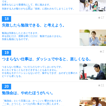
です。
効果をなにより最優先にして、前に進みます。
わな
失敗する人が陥りがちな
罠
は「技術」に惑わされてしまうことです。
失敗したら勉強できる、と考えよう。
勉強は失敗をしたときにできます。
本を読むだけ、授業を聞くだけが、勉強ではありません。
失敗も勉強になるのです。
つまらない仕事は、ダッシュでやると、楽しくなる。
つまらない仕事は、ついだらだらやってしまいがちです。
わくわくすることもどきどきすることもありません。
やる気もモチベーションもないので、集中もできず、おのずと仕事のス
ピードも遅くなる。
勉強会は、やめたほうがいい。
「勉強会」という言葉には、かっこいい響きがあります。
「～会」とつくと、レベルの高い集まりに聞こえます。