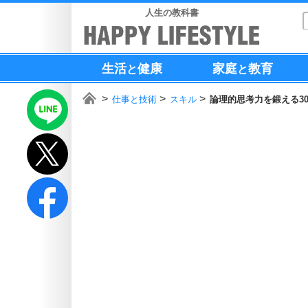
人生の教科書
生活
健康
家庭
教育
と
と
仕事と技術
スキル
論理的思考力を鍛える3