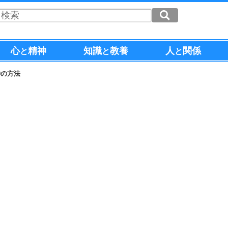
心
精神
知識
教養
人
関係
と
と
と
0の方法