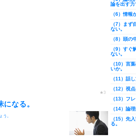
論を出す力
（6）情報
（7）まず
ない。
（8）頭の
（9）すぐ
ない。
（10）言
いか。
（11）話
（12）視
（13）フ
昧になる。
（14）論
ょう。
（15）先
る。
（16）論