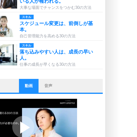
いる人が報われる。
大事な場面でチャンスをつかむ30の方法
スキル
スケジュール変更は、前倒しが基
本。
自己管理能力を高める30の方法
スキル
落ち込みやすい人は、成長の早い
人。
仕事の成長が早くなる30の方法
動画
音声
ストレス対策
他人と比べない。
いっそのこと、他人を見ない。
いらいらしない人になる30の方法
プラス思考
ポジティブになれない原因は、行動
しないから。
ポジティブ思考になる30の方法