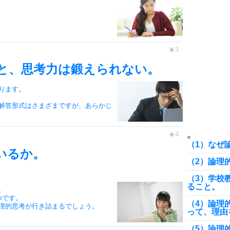
8
と、思考力は鍛えられない。
9
ります。
解答形式はさまざまですが、あらかじ
10
×
（1）なぜ
いるか。
（2）論理
（3）学校
ること。
。
つです。
（4）論理
理的思考が行き詰まるでしょう。
って、理由
（5）論理