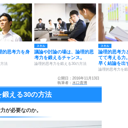
スキル
スキル
理的思考力を身
議論や討論の場は、論理的思
論理的思考力
。
考力を鍛えるチャンス。
てて考える力
早く結論を出
の方法
論理的思考力を鍛える30の方法
論理的思考力を鍛
公開日：2016年11月13日
執筆者：
水口貴博
を鍛える
30の方法
考力が必要なのか。