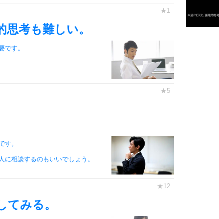
3
的思考も難しい。
1.0倍
要です。
1.5倍
4
2.0倍
2.5倍
3.0倍
3.5倍
5
4.0倍
です。
人に相談するのもいいでしょう。
6
してみる。
7