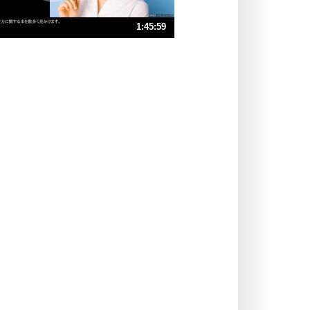
ストレス対策
1:45:59
人生、なんとかなるもの。
気楽に生きる30の方法
速 （25MB 1時間46分19秒）
速 （17MB 1時間10分52秒）
自分磨き
器の大きい人は、怒りを優しさで表
速 （13MB 53分9秒）
現する。
速 （9.8MB 42分31秒）
器の大きい人になる30の方法
速 （8.2MB 35分26秒）
プラス思考
速 （7.0MB 30分22秒）
ネガティブな人は、複雑に考える。
速 （6.1MB 26分34秒）
ポジティブな人は、シンプルに考え
る。
ポジティブ思考になる30の方法
ストレス対策
価値観を捨てると、いらいらも消え
る。
いらいらしない人になる30の方法
プラス思考
気持ちはなくていいから、とにかく
癖にしてしまう。