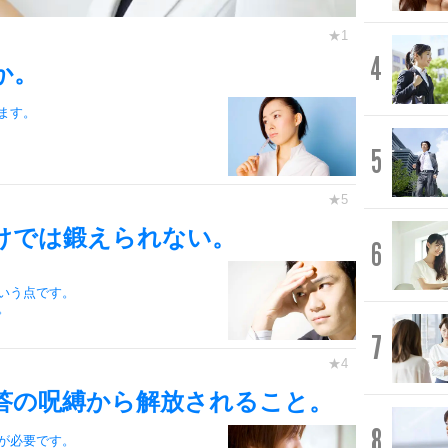
4
か。
ます。
5
けでは鍛えられない。
6
いう点です。
。
7
答の呪縛から解放されること。
8
が必要です。