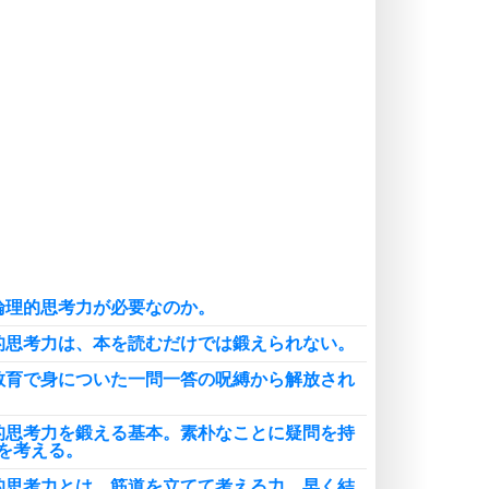
ポジティブ思考になる30の方法
自分磨き
いらない物は、徹底的に捨てる。
気品と美しさを身につける30の方法
勉強法
謙虚な人こそ、本当に強い人。
頭の使い方がうまくなる30の方法
恋愛学
人を好きになったら、まず相手を徹
底的に信じることが大切。
論理的思考力が必要なのか。
恋する人が知っておきたい30の大切なこと
的思考力は、本を読むだけでは鍛えられない。
教育で身についた一問一答の呪縛から解放され
的思考力を鍛える基本。素朴なことに疑問を持
を考える。
的思考力とは、筋道を立てて考える力。早く結