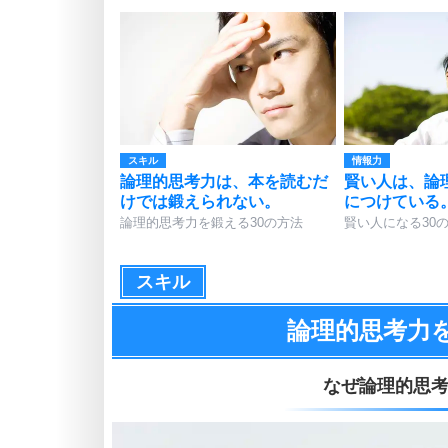
スキル
情報力
論理的思考力は、本を読むだ
賢い人は、論
けでは鍛えられない。
につけている
論理的思考力を鍛える30の方法
賢い人になる30
スキル
論理的思考力
なぜ論理的思