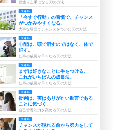
世渡り上手になる30の方法
スキル
「今すぐ行動」の習慣で、チャンス
がつかみやすくなる。
大事な場面でチャンスをつかむ30の方法
スキル
心配は、頭で消すのではなく、体で
消す。
仕事の成長が早くなる30の方法
スキル
まずは好きなことに手をつける。
これがいちばんの成長法。
仕事の成長が早くなる30の方法
スキル
批判は、実はありがたい助言である
ことに気づく。
自己管理能力を高める30の方法
スキル
チャンスが現れる前から努力をして