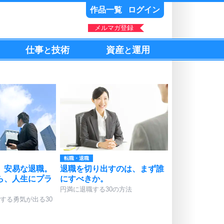
作品一覧
ログイン
メルマガ登録
仕事
技術
資産
運用
と
と
転職・退職
、安易な退職。
退職を切り出すのは、まず誰
ら、人生にプラ
にすべきか。
。
円満に退職する30の方法
する勇気が出る30