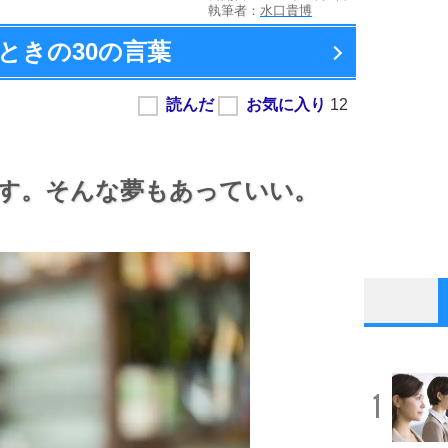
執筆者：
水口貴博
ときの
30の言葉
す。
そんな夢もあっていい。
1