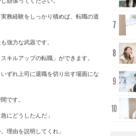
少し頑張ってください。
と実務経験をしっかり積めば、転職の道
7
最も強力な武器です。
8
「スキルアップの転職」ができます。
、いずれ上司に退職を切り出す場面にな
9
瞬間です。
10
。急にどうしたんだ」
か。理由を説明してくれ」