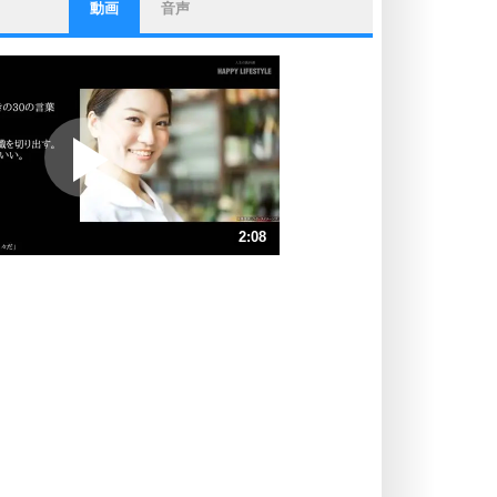
動画
音声
ストレス対策
他人と比べない。
いっそのこと、他人を見ない。
いらいらしない人になる30の方法
プラス思考
ポジティブになれない原因は、行動
しないから。
ポジティブ思考になる30の方法
ストレス対策
2:08
人生、なんとかなるもの。
気楽に生きる30の方法
速 （503KB 2分8秒）
速 （335KB 1分25秒）
自分磨き
器の大きい人は、怒りを優しさで表
速 （252KB 1分4秒）
現する。
速 （202KB 51秒）
器の大きい人になる30の方法
速 （168KB 42秒）
プラス思考
速 （144KB 36秒）
ネガティブな人は、複雑に考える。
速 （126KB 32秒）
ポジティブな人は、シンプルに考え
る。