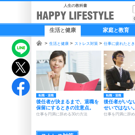
人生の教科書
生活
健康
家庭
教育
と
と
生活と健康
ストレス対策
仕事に疲れたとき
転職・退職
転職・退職
後任者が決まるまで、退職を
後任者がいな
保留にするときの注意点。
せいではない
仕事を円満に辞める30の方法
仕事を円満に辞め