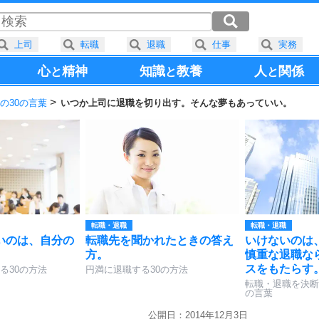
上司
転職
退職
仕事
実務
心
精神
知識
教養
人
関係
と
と
と
の30の言葉
いつか上司に退職を切り出す。そんな夢もあっていい。
転職・退職
転職・退職
いのは、自分の
転職先を聞かれたときの答え
いけないのは
。
方。
慎重な退職な
スをもたらす
る30の方法
円満に退職する30の方法
転職・退職を決断
の言葉
公開日：2014年12月3日