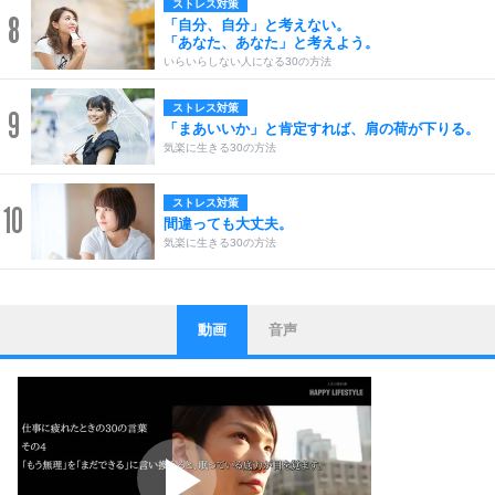
ストレス対策
8
「自分、自分」と考えない。
「あなた、あなた」と考えよう。
いらいらしない人になる30の方法
ストレス対策
9
「まあいいか」と肯定すれば、肩の荷が下りる。
気楽に生きる30の方法
ストレス対策
10
間違っても大丈夫。
気楽に生きる30の方法
動画
音声
ストレス対策
1
他人と比べない。
いっそのこと、他人を見ない。
いらいらしない人になる30の方法
プラス思考
2
ポジティブになれない原因は、行動しないから。
ポジティブ思考になる30の方法