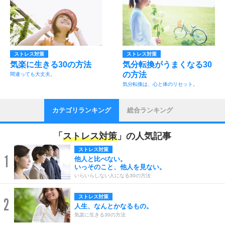
ストレス対策
ストレス対策
気楽に生きる30の方法
気分転換がうまくなる30
の方法
間違っても大丈夫。
気分転換は、心と体のリセット。
カテゴリランキング
総合ランキング
「
ストレス対策
」の人気記事
ストレス対策
1
他人と比べない。
いっそのこと、他人を見ない。
いらいらしない人になる30の方法
ストレス対策
2
人生、なんとかなるもの。
気楽に生きる30の方法