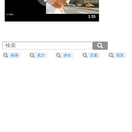
ストレス対策
3
人生、なんとかなるもの。
1:55
気楽に生きる30の方法
1.0倍速 （452KB 1分55秒）
1.5倍速 （301KB 1分16秒）
自分磨き
4
器の大きい人は、怒りを優しさで表現する。
2.0倍速 （226KB 57秒）
器の大きい人になる30の方法
2.5倍速 （181KB 46秒）
発揮
底力
潜在
言葉
現実
3.0倍速 （151KB 38秒）
プラス思考
5
ネガティブな人は、複雑に考える。
3.5倍速 （130KB 33秒）
ポジティブな人は、シンプルに考える。
4.0倍速 （114KB 28秒）
ポジティブ思考になる30の方法
ストレス対策
6
価値観を捨てると、いらいらも消える。
いらいらしない人になる30の方法
プラス思考
7
気持ちはなくていいから、とにかく癖にしてしま
う。
ポジティブ思考になる30の方法