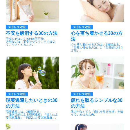
ストレス対策
ストレス対策
不安を解消する30の方法
心を落ち着かせる30の方
法
不安をゼロにするのは不可能。
大切なのは、不安をなくすことではな
く、小さくすること。
心を落ち着かせる方法は、2種類ある。
「自然に任せる方法」と「自発的に行う
方法」。
ストレス対策
ストレス対策
現実逃避したいときの30
疲れを取るシンプルな30
の方法
の方法
現実逃避には、3種類ある。
体力がなくても「疲れを取る方法」を知
「健康目的による現実逃避」「甘えによ
っていれば大丈夫。
る現実逃避」「病気による現実逃避」。