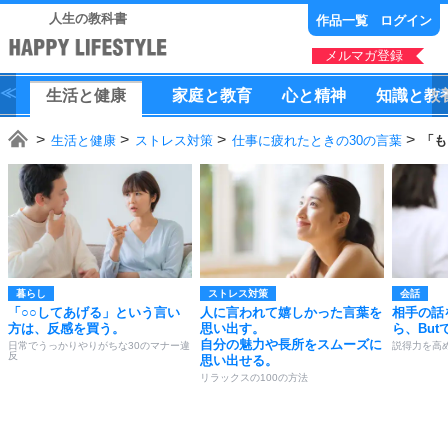
人生の教科書
作品一覧
ログイン
メルマガ登録
生活
と
健康
家庭
と
教育
心
と
精神
知識
と
教
生活と健康
ストレス対策
仕事に疲れたときの30の言葉
「も
暮らし
ストレス対策
会話
「○○してあげる」という言い
人に言われて嬉しかった言葉を
相手の話
方は、反感を買う。
思い出す。
ら、But
自分の魅力や長所をスムーズに
日常でうっかりやりがちな30のマナー違
説得力を高め
反
思い出せる。
リラックスの100の方法