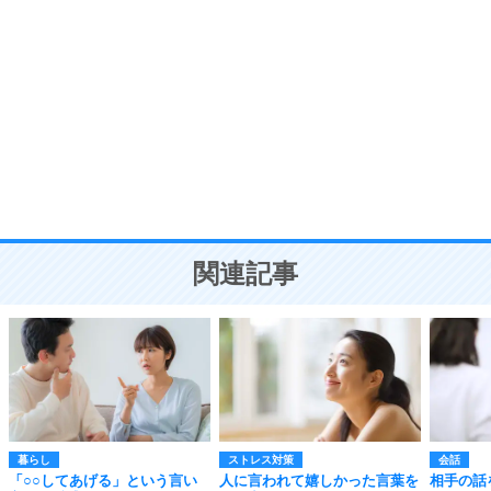
自分磨き
8
いらない物は、徹底的に捨てる。
気品と美しさを身につける30の方法
勉強法
9
謙虚な人こそ、本当に強い人。
頭の使い方がうまくなる30の方法
恋愛学
10
人を好きになったら、まず相手を徹底的に信じる
ことが大切。
恋する人が知っておきたい30の大切なこと
関連記事
暮らし
ストレス対策
会話
「○○してあげる」という言い
人に言われて嬉しかった言葉を
相手の話