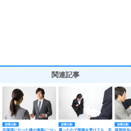
自分磨き
8
いらない物は、徹底的に捨てる。
気品と美しさを身につける30の方法
勉強法
9
謙虚な人こそ、本当に強い人。
頭の使い方がうまくなる30の方法
恋愛学
10
人を好きになったら、まず相手を徹底的に信じる
ことが大切。
恋する人が知っておきたい30の大切なこと
関連記事
就職活動
就職活動
就職活動
不採用になった後の進路につい
腐った心で面接を受けても、不
採用担当