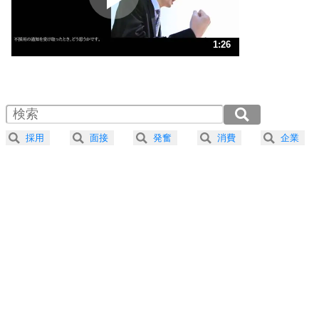
ストレス対策
3
人生、なんとかなるもの。
1:26
気楽に生きる30の方法
1.0倍速 （337KB 1分26秒）
1.5倍速 （225KB 57秒）
自分磨き
4
器の大きい人は、怒りを優しさで表現する。
2.0倍速 （169KB 43秒）
器の大きい人になる30の方法
2.5倍速 （136KB 34秒）
採用
面接
発奮
消費
企業
3.0倍速 （113KB 28秒）
プラス思考
5
ネガティブな人は、複雑に考える。
3.5倍速 （97KB 24秒）
ポジティブな人は、シンプルに考える。
4.0倍速 （85KB 21秒）
ポジティブ思考になる30の方法
ストレス対策
6
価値観を捨てると、いらいらも消える。
いらいらしない人になる30の方法
プラス思考
7
気持ちはなくていいから、とにかく癖にしてしま
う。
ポジティブ思考になる30の方法