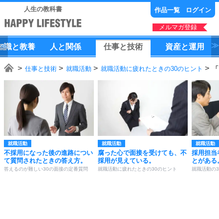
人生の教科書
作品一覧
ログイン
メルマガ登録
知識
と
教養
人
と
関係
仕事
と
技術
資産
と
運用
仕事と技術
就職活動
就職活動に疲れたときの30のヒント
「
就職活動
就職活動
就職活動
不採用になった後の進路につい
腐った心で面接を受けても、不
採用担当
て質問されたときの答え方。
採用が見えている。
とがある
答えるのが難しい30の面接の定番質問
就職活動に疲れたときの30のヒント
就職活動の3