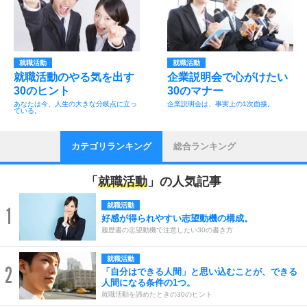
就職活動
就職活動
就職活動のやる気を出す
企業説明会で心がけたい
30のヒント
30のマナー
あなたは今、人生の大きな分岐点に立っ
企業説明会は、事実上の1次面接。
ている。
カテゴリランキング
総合ランキング
「
就職活動
」の人気記事
就職活動
1
好感が得られやすい志望動機の構成。
履歴書の志望動機で注意したい30の書き方
就職活動
2
「自分はできる人間」と思い込むことが、できる
人間になる条件の1つ。
就職活動を諦めたときの30のヒント