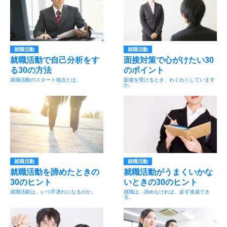
就職活動
就職活動
就職活動で自己分析をす
面接対策で心がけたい30
る30の方法
のポイント
就職活動のスタート地点とは。
面接を受けるとき、わくわくしています
か。
就職活動
就職活動
就職活動を諦めたときの
就職活動がうまくいかな
30のヒント
いときの30のヒント
就職活動は、いつ手遅れになるのか。
就職は、諦めなければ、必ず達成でき
る。