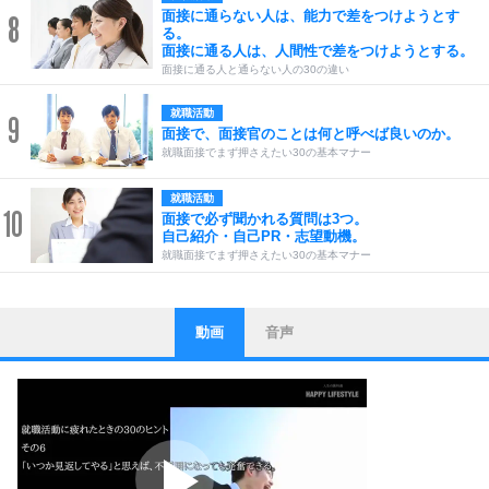
面接に通らない人は、能力で差をつけようとす
8
る。
面接に通る人は、人間性で差をつけようとする。
面接に通る人と通らない人の30の違い
就職活動
9
面接で、面接官のことは何と呼べば良いのか。
就職面接でまず押さえたい30の基本マナー
就職活動
10
面接で必ず聞かれる質問は3つ。
自己紹介・自己PR・志望動機。
就職面接でまず押さえたい30の基本マナー
動画
音声
ストレス対策
1
他人と比べない。
いっそのこと、他人を見ない。
いらいらしない人になる30の方法
プラス思考
2
ポジティブになれない原因は、行動しないから。
ポジティブ思考になる30の方法