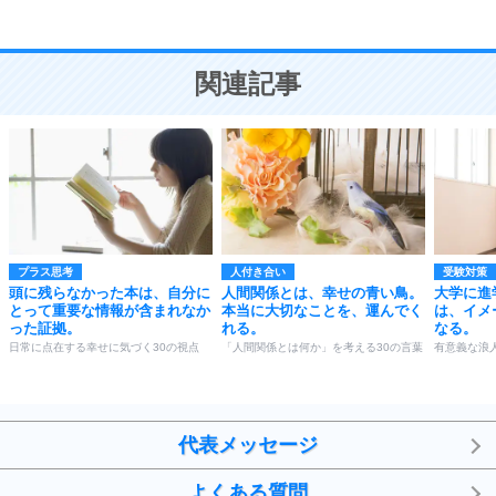
恋愛学
10
人を好きになったら、まず相手を徹底的に信じる
ことが大切。
恋する人が知っておきたい30の大切なこと
関連記事
プラス思考
人付き合い
受験対策
頭に残らなかった本は、自分に
人間関係とは、幸せの青い鳥。
大学に進
とって重要な情報が含まれなか
本当に大切なことを、運んでく
は、イメ
った証拠。
れる。
なる。
日常に点在する幸せに気づく30の視点
「人間関係とは何か」を考える30の言葉
有意義な浪
代表メッセージ
よくある質問