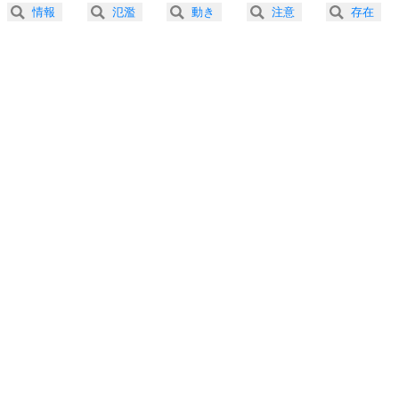
2.5倍速 （207KB 52秒）
情報
氾濫
動き
注意
存在
3.0倍速 （172KB 43秒）
プラス思考
5
ネガティブな人は、複雑に考える。
3.5倍速 （148KB 37秒）
ポジティブな人は、シンプルに考える。
4.0倍速 （130KB 32秒）
ポジティブ思考になる30の方法
ストレス対策
6
価値観を捨てると、いらいらも消える。
いらいらしない人になる30の方法
プラス思考
7
気持ちはなくていいから、とにかく癖にしてしま
う。
ポジティブ思考になる30の方法
自分磨き
8
いらない物は、徹底的に捨てる。
気品と美しさを身につける30の方法
勉強法
9
謙虚な人こそ、本当に強い人。
頭の使い方がうまくなる30の方法