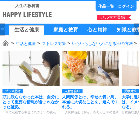
人生の教科書
作品一覧
ログイン
メルマガ登録
生活
と
健康
家庭
と
教育
心
と
精神
知識
と
教
生活と健康
ストレス対策
いらいらしない人になる30の方法
プラス思考
人付き合い
受験対策
頭に残らなかった本は、自分に
人間関係とは、幸せの青い鳥。
大学に進
とって重要な情報が含まれなか
本当に大切なことを、運んでく
は、イメ
った証拠。
れる。
なる。
日常に点在する幸せに気づく30の視点
「人間関係とは何か」を考える30の言葉
有意義な浪