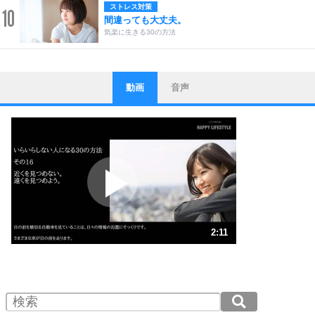
ストレス対策
10
間違っても大丈夫。
気楽に生きる30の方法
動画
音声
ストレス対策
1
他人と比べない。
いっそのこと、他人を見ない。
いらいらしない人になる30の方法
プラス思考
2
ポジティブになれない原因は、行動しないから。
ポジティブ思考になる30の方法
ストレス対策
3
人生、なんとかなるもの。
2:11
気楽に生きる30の方法
1.0倍速 （516KB 2分11秒）
1.5倍速 （344KB 1分27秒）
自分磨き
4
器の大きい人は、怒りを優しさで表現する。
2.0倍速 （258KB 1分5秒）
器の大きい人になる30の方法