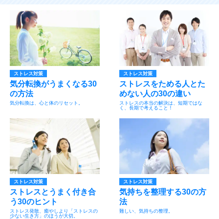
ストレス対策
ストレス対策
気分転換がうまくなる30
ストレスをためる人とた
の方法
めない人の30の違い
気分転換は、心と体のリセット。
ストレスの本当の解決は、短期ではな
く、長期で考えること！
ストレス対策
ストレス対策
ストレスとうまく付き合
気持ちを整理する30の方
う30のヒント
法
ストレス発散、癒やしより「ストレスの
難しい、気持ちの整理。
少ない生き方」のほうが大切。