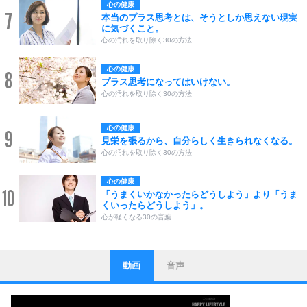
心の健康
7
本当のプラス思考とは、そうとしか思えない現実
に気づくこと。
心の汚れを取り除く30の方法
心の健康
8
プラス思考になってはいけない。
心の汚れを取り除く30の方法
心の健康
9
見栄を張るから、自分らしく生きられなくなる。
心の汚れを取り除く30の方法
心の健康
10
「うまくいかなかったらどうしよう」より「うま
くいったらどうしよう」。
心が軽くなる30の言葉
動画
音声
ストレス対策
1
他人と比べない。
いっそのこと、他人を見ない。
いらいらしない人になる30の方法