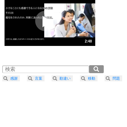
プラス思考
2
ポジティブになれない原因は、行動しないから。
ポジティブ思考になる30の方法
ストレス対策
3
人生、なんとかなるもの。
2:48
気楽に生きる30の方法
1.0倍速 （658KB 2分48秒）
1.5倍速 （439KB 1分52秒）
自分磨き
4
器の大きい人は、怒りを優しさで表現する。
2.0倍速 （329KB 1分24秒）
器の大きい人になる30の方法
2.5倍速 （264KB 1分7秒）
感謝
言葉
勘違い
移動
問題
3.0倍速 （220KB 56秒）
プラス思考
5
ネガティブな人は、複雑に考える。
3.5倍速 （189KB 48秒）
ポジティブな人は、シンプルに考える。
4.0倍速 （165KB 42秒）
ポジティブ思考になる30の方法
ストレス対策
6
価値観を捨てると、いらいらも消える。
いらいらしない人になる30の方法