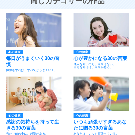
同じカテゴリーの作品
心の健康
心の健康
毎日がうまくいく30の習
心が豊かになる30の言葉
慣
他人を叩いても、未来はない。
自分を叩けば、未来がある。
掃除をすれば、すべてがうまくいく。
心の健康
心の健康
感謝の気持ちを持って生
いつも頑張りすぎるあな
きる30の言葉
たに贈る30の言葉
当たり前の中に、感謝がある。
あなたは、いつも頑張っている。