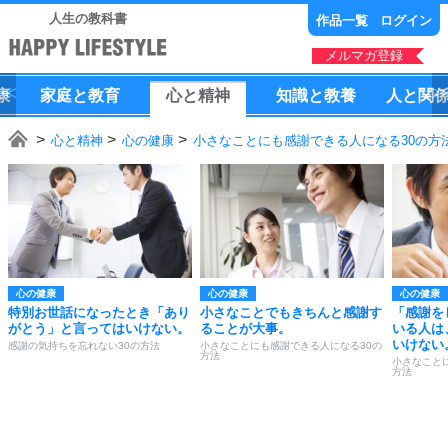
人生の教科書
作品一覧
ログイン
メルマガ登録
康
家庭
と
教育
心
と
精神
知識
と
教養
人
と
関
心と精神
心の健康
小さなことにも感謝できる人になる30の方
心の健康
心の健康
心の健康
特別お世話になったとき「あり
小さなことでもきちんと感謝す
「感謝を
がとう」と言ってはいけない。
ることが大事。
いる人は
いけない
感謝の気持ちを忘れない30の方法
小さなことにも感謝できる人になる30の
方法
小さなこと
方法