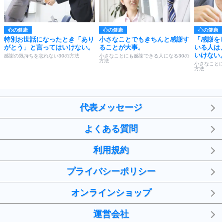
心の健康
心の健康
心の健康
特別お世話になったとき「あり
小さなことでもきちんと感謝す
「感謝を
がとう」と言ってはいけない。
ることが大事。
いる人は
いけない
感謝の気持ちを忘れない30の方法
小さなことにも感謝できる人になる30の
方法
小さなこと
方法
代表メッセージ
よくある質問
利用規約
プライバシーポリシー
オンラインショップ
運営会社