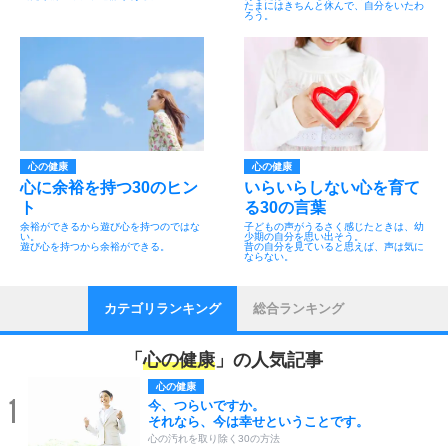
たまにはきちんと休んで、自分をいたわ
ろう。
心の健康
心の健康
心に余裕を持つ30のヒン
いらいらしない心を育て
ト
る30の言葉
余裕ができるから遊び心を持つのではな
子どもの声がうるさく感じたときは、幼
い。
少期の自分を思い出そう。
遊び心を持つから余裕ができる。
昔の自分を見ていると思えば、声は気に
ならない。
カテゴリランキング
総合ランキング
「
心の健康
」の人気記事
心の健康
1
今、つらいですか。
それなら、今は幸せということです。
心の汚れを取り除く30の方法