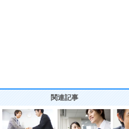
プラス思考
7
気持ちはなくていいから、とにかく癖にしてしま
う。
ポジティブ思考になる30の方法
自分磨き
8
いらない物は、徹底的に捨てる。
気品と美しさを身につける30の方法
勉強法
9
謙虚な人こそ、本当に強い人。
頭の使い方がうまくなる30の方法
恋愛学
10
人を好きになったら、まず相手を徹底的に信じる
ことが大切。
恋する人が知っておきたい30の大切なこと
関連記事