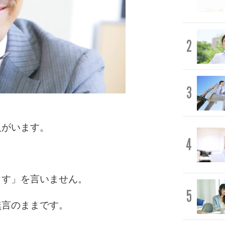
2
3
人がいます。
4
ます」を言いません。
5
無言のままです。