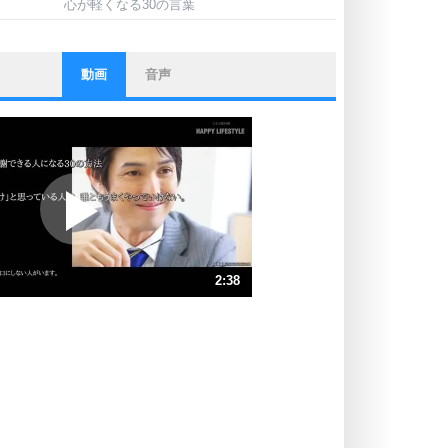
心が軽くなる30の言葉
動画
音声
ストレス対策
他人と比べない。
いっそのこと、他人を見ない。
いらいらしない人になる30の方法
プラス思考
ポジティブになれない原因は、行動
しないから。
ポジティブ思考になる30の方法
ストレス対策
2:38
人生、なんとかなるもの。
気楽に生きる30の方法
速 （619KB 2分38秒）
速 （413KB 1分45秒）
自分磨き
器の大きい人は、怒りを優しさで表
速 （310KB 1分19秒）
現する。
速 （248KB 1分3秒）
器の大きい人になる30の方法
速 （207KB 52秒）
プラス思考