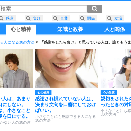
感謝
負け
言葉
関係
立場
心
精神
知識
教養
人
関係
と
と
と
る人になる30の方法
「感謝をしたら負け」と思っている人は、誰ともう
心の健康
心の健康
い人は、あまり
感謝され慣れていない人は、
親切をされた
口にしない。
決まり文句を口癖にしておけ
ったときの対
は、小さなこと
ばいい。
小さなことにも感
30の方法
葉を口にする。
小さなことにも感謝できる人になる
30の方法
かない人の30の違