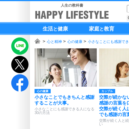
人生の教科書
生活
健康
家庭
教育
と
と
心と精神
心の健康
小さなことにも感謝でき
心の健康
カップル
小さなことでもきちんと感謝
交際が続かな
することが大事。
感謝の言葉を
交際が続く人
小さなことにも感謝できる人になる
30の方法
でも感謝の言
交際が続く人と続
い