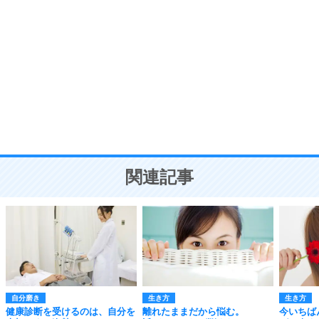
自分磨き
8
いらない物は、徹底的に捨てる。
気品と美しさを身につける30の方法
勉強法
9
謙虚な人こそ、本当に強い人。
頭の使い方がうまくなる30の方法
恋愛学
10
人を好きになったら、まず相手を徹底的に信じる
ことが大切。
恋する人が知っておきたい30の大切なこと
関連記事
自分磨き
生き方
生き方
健康診断を受けるのは、自分を
離れたままだから悩む。
今いちば