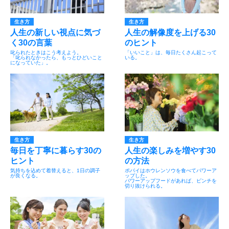
生き方
生き方
人生の新しい視点に気づ
人生の解像度を上げる30
く30の言葉
のヒント
叱られたときはこう考えよう。
「いいこと」は、毎日たくさん起こって
「叱られなかったら、もっとひどいこと
いる。
になっていた」。
生き方
生き方
毎日を丁寧に暮らす30の
人生の楽しみを増やす30
ヒント
の方法
気持ちを込めて着替えると、1日の調子
ポパイはホウレンソウを食べてパワーア
が良くなる。
ップした。
パワーアップフードがあれば、ピンチを
切り抜けられる。