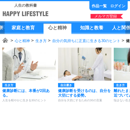
人生の教科書
作品一覧
ログイン
メルマガ登録
康
家庭
と
教育
心
と
精神
知識
と
教養
人
と
関
心と精神
生き方
自分の気持ちに正直に生きる30のヒント
健
生き方
自分磨き
生き方
健康診断には、本番が2回あ
健康診断を受けるのは、自分を
離れたま
る。
大切にする姿勢。
近づいて
人生を軽やかに生きる30のヒント
自分を大切にするための30の言葉
悩まない生