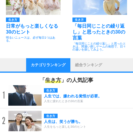
生き方
生き方
日常がもっと楽しくなる
「毎日同じことの繰り返
30のヒント
し」と思ったときの30の
言葉
明るいニュースは、必ず毎日1つはあ
る。
「毎日同じことの繰り返し」と思ったと
きは、間違い探しゲームの発想で、日々
の違いを探してみよう。
カテゴリランキング
総合ランキング
「
生き方
」の人気記事
生き方
1
人生では、嫌われる覚悟が必要。
人生に疲れたときの30の言葉
生き方
2
人生は、笑うが勝ち。
人生をもっと楽しむ30のヒント