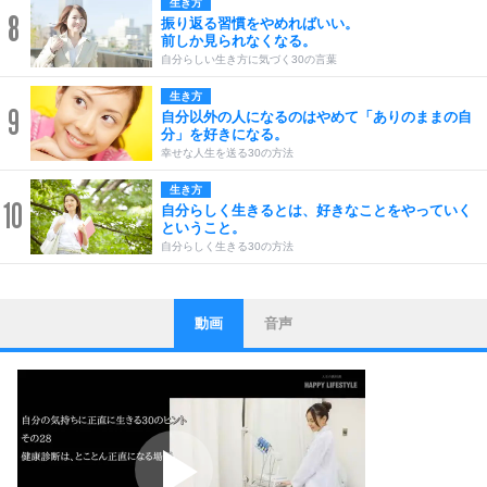
生き方
8
振り返る習慣をやめればいい。
前しか見られなくなる。
自分らしい生き方に気づく30の言葉
生き方
9
自分以外の人になるのはやめて「ありのままの自
分」を好きになる。
幸せな人生を送る30の方法
生き方
10
自分らしく生きるとは、好きなことをやっていく
ということ。
自分らしく生きる30の方法
動画
音声
ストレス対策
1
他人と比べない。
いっそのこと、他人を見ない。
いらいらしない人になる30の方法
プラス思考
2
ポジティブになれない原因は、行動しないから。
ポジティブ思考になる30の方法