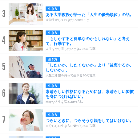
生き方
3
ある大学教授が語った「人生の優先順位」の話。
大学生がしておきたい30のこと
生き方
4
「もしかすると簡単なのかもしれない」と考え
て、行動する。
人生をやり直したいときの30の言葉
生き方
5
「したいか、したくないか」より「後悔するか、
しないか」。
人生に希望を持って生きる30の言葉
生き方
6
素晴らしい性格になるためには、素晴らしい習慣
を身につければいい。
幸せな人生を送る30の方法
生き方
7
つらいときに、つらそうな顔をしてはいけない。
自分らしい生き方に気づく30の言葉