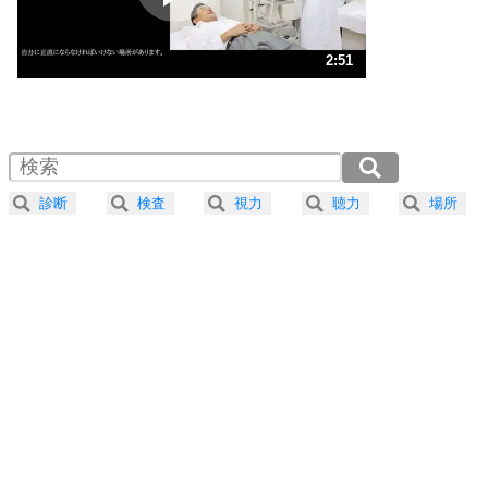
ストレス対策
3
人生、なんとかなるもの。
2:51
気楽に生きる30の方法
1.0倍速 （669KB 2分51秒）
1.5倍速 （446KB 1分54秒）
自分磨き
4
器の大きい人は、怒りを優しさで表現する。
2.0倍速 （335KB 1分25秒）
器の大きい人になる30の方法
2.5倍速 （268KB 1分8秒）
診断
検査
視力
聴力
場所
3.0倍速 （224KB 57秒）
プラス思考
5
ネガティブな人は、複雑に考える。
3.5倍速 （192KB 48秒）
ポジティブな人は、シンプルに考える。
4.0倍速 （168KB 42秒）
ポジティブ思考になる30の方法
ストレス対策
6
価値観を捨てると、いらいらも消える。
いらいらしない人になる30の方法
プラス思考
7
気持ちはなくていいから、とにかく癖にしてしま
う。
ポジティブ思考になる30の方法