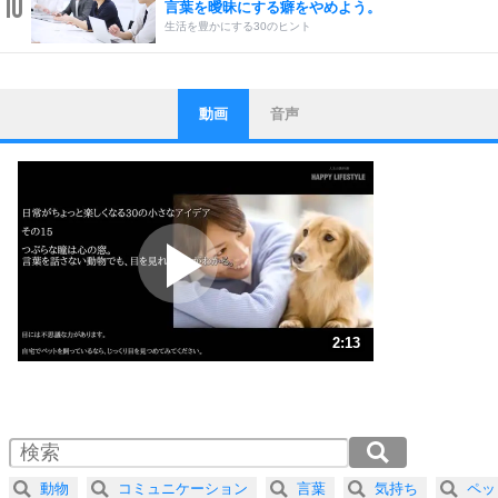
10
言葉を曖昧にする癖をやめよう。
生活を豊かにする30のヒント
動画
音声
ストレス対策
1
他人と比べない。
いっそのこと、他人を見ない。
いらいらしない人になる30の方法
プラス思考
2
ポジティブになれない原因は、行動しないから。
ポジティブ思考になる30の方法
ストレス対策
3
人生、なんとかなるもの。
2:13
気楽に生きる30の方法
1.0倍速 （523KB 2分13秒）
1.5倍速 （349KB 1分29秒）
自分磨き
4
器の大きい人は、怒りを優しさで表現する。
2.0倍速 （262KB 1分6秒）
器の大きい人になる30の方法
2.5倍速 （210KB 53秒）
動物
コミュニケーション
言葉
気持ち
ペッ