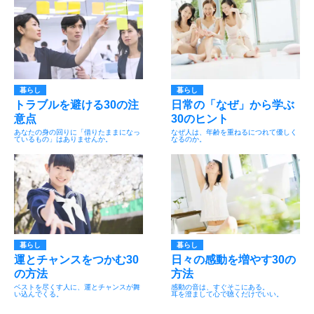
暮らし
暮らし
トラブルを避ける30の注
日常の「なぜ」から学ぶ
意点
30のヒント
あなたの身の回りに「借りたままになっ
なぜ人は、年齢を重ねるにつれて優しく
ているもの」はありませんか。
なるのか。
暮らし
暮らし
運とチャンスをつかむ30
日々の感動を増やす30の
の方法
方法
ベストを尽くす人に、運とチャンスが舞
感動の音は、すぐそこにある。
い込んでくる。
耳を澄まして心で聴くだけでいい。