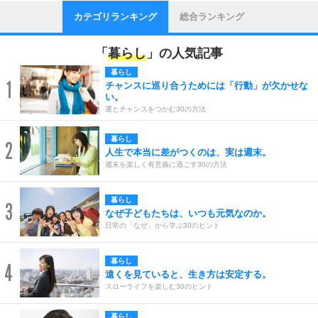
カテゴリランキング
総合ランキング
「
暮らし
」の人気記事
暮らし
1
チャンスに巡り合うためには「行動」が欠かせな
い。
運とチャンスをつかむ30の方法
暮らし
2
人生で本当に差がつくのは、実は週末。
週末を楽しく有意義に過ごす30の方法
暮らし
3
なぜ子どもたちは、いつも元気なのか。
日常の「なぜ」から学ぶ30のヒント
暮らし
4
遠くを見ていると、生き方は安定する。
スローライフを楽しむ30のヒント
暮らし