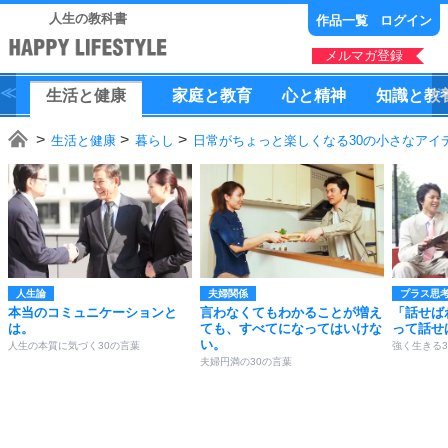
人生の教科書
作品一覧
ログイン
メルマガ登録
生活
と
健康
家庭
と
教育
心
と
精神
知識
と
教
生活と健康
暮らし
日常がちょっと楽しくなる30の小さなアイ
人生論
夫婦関係
プラス思
本当のコミュニケーションと
言わなくてもわかることが増え
「話せば
は。
ても、すべてになってはいけな
って話せ
い。
人生の本質に気づく30の言葉
強く生きる3
夫婦円満の30の言葉