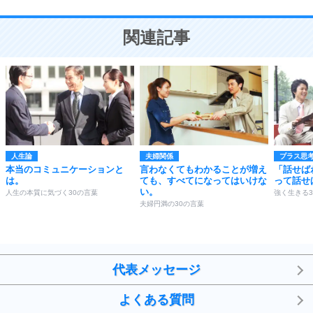
10
人を好きになったら、まず相手を徹底的に信じる
ことが大切。
恋する人が知っておきたい30の大切なこと
関連記事
人生論
夫婦関係
プラス思
本当のコミュニケーションと
言わなくてもわかることが増え
「話せば
は。
ても、すべてになってはいけな
って話せ
い。
人生の本質に気づく30の言葉
強く生きる3
夫婦円満の30の言葉
代表メッセージ
よくある質問