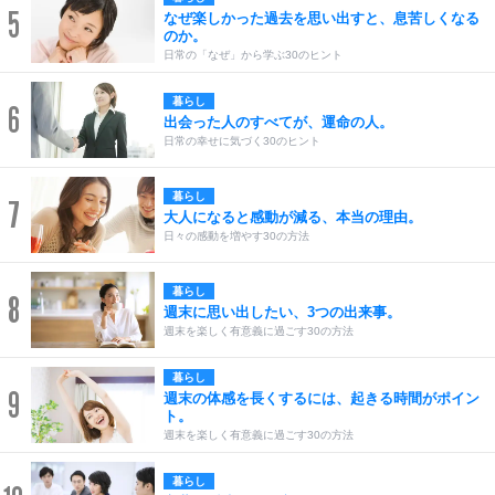
5
なぜ楽しかった過去を思い出すと、息苦しくなる
のか。
日常の「なぜ」から学ぶ30のヒント
暮らし
6
出会った人のすべてが、運命の人。
日常の幸せに気づく30のヒント
暮らし
7
大人になると感動が減る、本当の理由。
日々の感動を増やす30の方法
暮らし
8
週末に思い出したい、3つの出来事。
週末を楽しく有意義に過ごす30の方法
暮らし
9
週末の体感を長くするには、起きる時間がポイン
ト。
週末を楽しく有意義に過ごす30の方法
暮らし