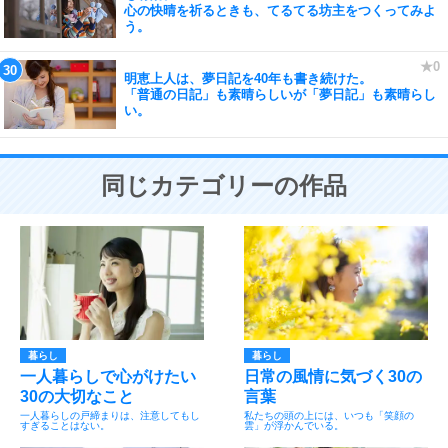
心の快晴を祈るときも、てるてる坊主をつくってみよ
う。
明恵上人は、夢日記を40年も書き続けた。
「普通の日記」も素晴らしいが「夢日記」も素晴らし
い。
同じカテゴリーの作品
暮らし
暮らし
一人暮らしで心がけたい
日常の風情に気づく30の
30の大切なこと
言葉
一人暮らしの戸締まりは、注意してもし
私たちの頭の上には、いつも「笑顔の
すぎることはない。
雲」が浮かんでいる。