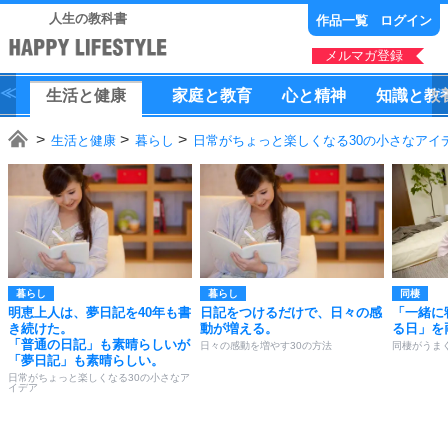
人生の教科書
作品一覧
ログイン
メルマガ登録
生活
と
健康
家庭
と
教育
心
と
精神
知識
と
教
生活と健康
暮らし
日常がちょっと楽しくなる30の小さなアイ
暮らし
暮らし
同棲
明恵上人は、夢日記を40年も書
日記をつけるだけで、日々の感
「一緒に
き続けた。
動が増える。
る日」を
「普通の日記」も素晴らしいが
日々の感動を増やす30の方法
同棲がうま
「夢日記」も素晴らしい。
日常がちょっと楽しくなる30の小さなア
イデア