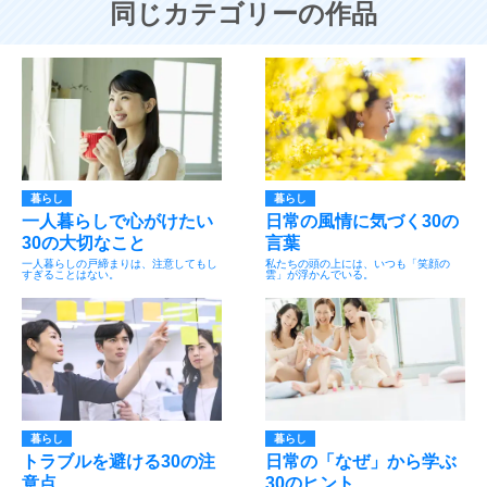
同じカテゴリーの作品
暮らし
暮らし
一人暮らしで心がけたい
日常の風情に気づく30の
30の大切なこと
言葉
一人暮らしの戸締まりは、注意してもし
私たちの頭の上には、いつも「笑顔の
すぎることはない。
雲」が浮かんでいる。
暮らし
暮らし
トラブルを避ける30の注
日常の「なぜ」から学ぶ
意点
30のヒント