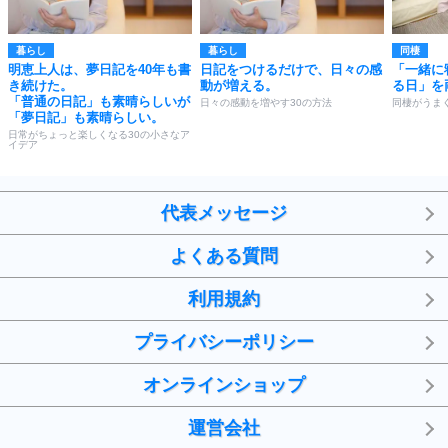
暮らし
暮らし
同棲
明恵上人は、夢日記を40年も書
日記をつけるだけで、日々の感
「一緒に
き続けた。
動が増える。
る日」を
「普通の日記」も素晴らしいが
日々の感動を増やす30の方法
同棲がうま
「夢日記」も素晴らしい。
日常がちょっと楽しくなる30の小さなア
イデア
代表メッセージ
よくある質問
利用規約
プライバシーポリシー
オンラインショップ
運営会社