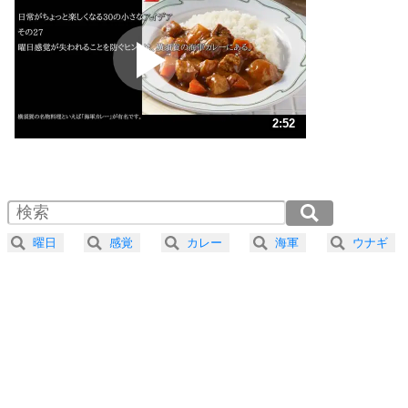
プラス思考
2
ポジティブになれない原因は、行動しないから。
ポジティブ思考になる30の方法
ストレス対策
3
人生、なんとかなるもの。
2:52
気楽に生きる30の方法
1.0倍速 （676KB 2分52秒）
1.5倍速 （451KB 1分55秒）
自分磨き
4
器の大きい人は、怒りを優しさで表現する。
2.0倍速 （338KB 1分26秒）
器の大きい人になる30の方法
2.5倍速 （271KB 1分9秒）
曜日
感覚
カレー
海軍
ウナギ
3.0倍速 （226KB 57秒）
プラス思考
5
ネガティブな人は、複雑に考える。
3.5倍速 （194KB 49秒）
ポジティブな人は、シンプルに考える。
4.0倍速 （170KB 43秒）
ポジティブ思考になる30の方法
ストレス対策
6
価値観を捨てると、いらいらも消える。
いらいらしない人になる30の方法