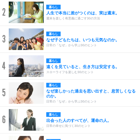
暮らし
2
人生で本当に差がつくのは、実は週末。
週末を楽しく有意義に過ごす30の方法
暮らし
3
なぜ子どもたちは、いつも元気なのか。
日常の「なぜ」から学ぶ30のヒント
暮らし
4
遠くを見ていると、生き方は安定する。
スローライフを楽しむ30のヒント
暮らし
5
なぜ楽しかった過去を思い出すと、息苦しくなる
のか。
日常の「なぜ」から学ぶ30のヒント
暮らし
6
出会った人のすべてが、運命の人。
日常の幸せに気づく30のヒント