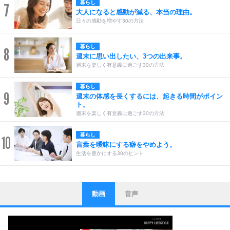
暮らし
7
大人になると感動が減る、本当の理由。
日々の感動を増やす30の方法
暮らし
8
週末に思い出したい、3つの出来事。
週末を楽しく有意義に過ごす30の方法
暮らし
9
週末の体感を長くするには、起きる時間がポイン
ト。
週末を楽しく有意義に過ごす30の方法
暮らし
10
言葉を曖昧にする癖をやめよう。
生活を豊かにする30のヒント
動画
音声
ストレス対策
1
他人と比べない。
いっそのこと、他人を見ない。
いらいらしない人になる30の方法