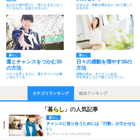
あなたの身の回りに「借りたままになっ
なぜ人は、年齢を重ねるにつれて優しく
ているもの」はありませんか。
なるのか。
暮らし
暮らし
運とチャンスをつかむ30
日々の感動を増やす30の
の方法
方法
ベストを尽くす人に、運とチャンスが舞
感動の音は、すぐそこにある。
い込んでくる。
耳を澄まして心で聴くだけでいい。
カテゴリランキング
総合ランキング
「
暮らし
」の人気記事
暮らし
1
チャンスに巡り合うためには「行動」が欠かせな
い。
運とチャンスをつかむ30の方法