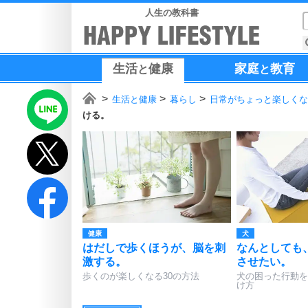
人生の教科書
生活
健康
家庭
教育
と
と
生活と健康
暮らし
日常がちょっと楽しくな
ける。
健康
犬
はだしで歩くほうが、脳を刺
なんとしても
激する。
させたい。
歩くのが楽しくなる30の方法
犬の困った行動を
け方