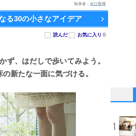
執筆者：
水口貴博
なる
30の小さなアイデア
かず、
はだしで歩いてみよう。
床の新たな一面に気づける。
1