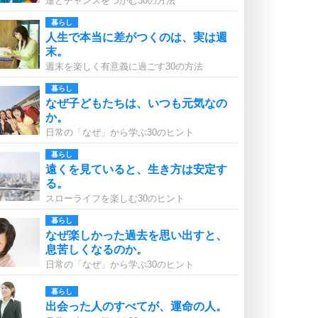
運とチャンスをつかむ30の方法
暮らし
人生で本当に差がつくのは、実は週
末。
週末を楽しく有意義に過ごす30の方法
暮らし
なぜ子どもたちは、いつも元気なの
か。
日常の「なぜ」から学ぶ30のヒント
暮らし
遠くを見ていると、生き方は安定す
る。
スローライフを楽しむ30のヒント
暮らし
なぜ楽しかった過去を思い出すと、
息苦しくなるのか。
日常の「なぜ」から学ぶ30のヒント
暮らし
出会った人のすべてが、運命の人。