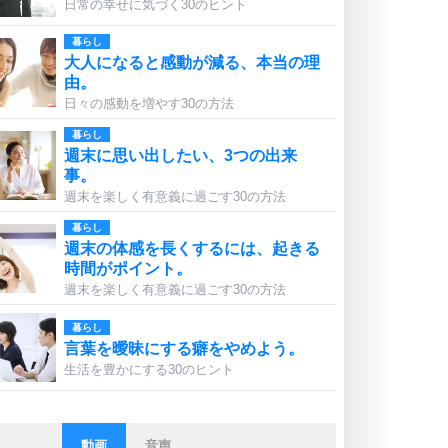
日常の幸せに気づく30のヒント
暮らし
大人になると感動が減る、本当の理
由。
日々の感動を増やす30の方法
暮らし
週末に思い出したい、3つの出来
事。
週末を楽しく有意義に過ごす30の方法
暮らし
週末の体感を長くするには、起きる
時間がポイント。
週末を楽しく有意義に過ごす30の方法
暮らし
言葉を曖昧にする癖をやめよう。
生活を豊かにする30のヒント
動画
音声