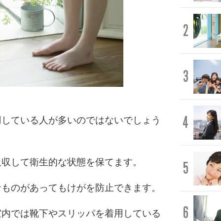
2
3
4
用している人が多いのではないでしょう
吸収して衛生的な状態を保てます。
5
なものがあってもけがを防止できます。
6
室内では靴下やスリッパを着用している