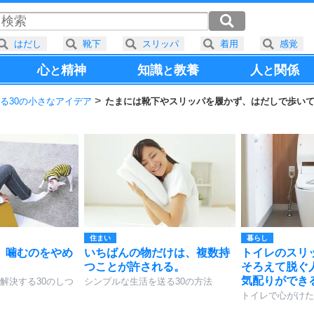
はだし
靴下
スリッパ
着用
感覚
心
精神
知識
教養
人
関係
と
と
と
る30の小さなアイデア
たまには靴下やスリッパを履かず、はだしで歩い
住まい
暮らし
、噛むのをやめ
いちばんの物だけは、複数持
トイレのスリ
つことが許される。
そろえて脱ぐ
気配りができ
解決する30のしつ
シンプルな生活を送る30の方法
トイレで心がけた