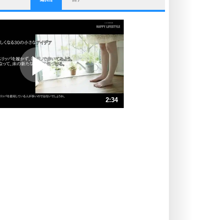
ストレス対策
他人と比べない。
いっそのこと、他人を見ない。
いらいらしない人になる30の方法
プラス思考
ポジティブになれない原因は、行動
しないから。
ポジティブ思考になる30の方法
ストレス対策
2:34
人生、なんとかなるもの。
気楽に生きる30の方法
速 （604KB 2分34秒）
速 （403KB 1分42秒）
自分磨き
器の大きい人は、怒りを優しさで表
速 （302KB 1分17秒）
現する。
速 （242KB 1分1秒）
器の大きい人になる30の方法
速 （202KB 51秒）
プラス思考
速 （173KB 44秒）
ネガティブな人は、複雑に考える。
速 （152KB 38秒）
ポジティブな人は、シンプルに考え
る。
ポジティブ思考になる30の方法