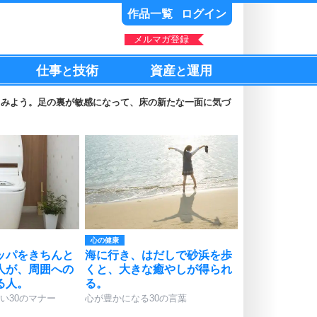
作品一覧
ログイン
メルマガ登録
仕事
技術
資産
運用
と
と
てみよう。足の裏が敏感になって、床の新たな一面に気づ
心の健康
ッパをきちんと
海に行き、はだしで砂浜を歩
人が、周囲への
くと、大きな癒やしが得られ
る人。
る。
い30のマナー
心が豊かになる30の言葉