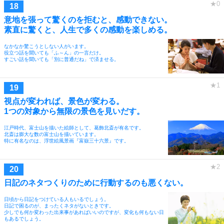
意地を張って驚くのを拒むと、感動できない。
素直に驚くと、人生で多くの感動を楽しめる。
なかなか驚こうとしない人がいます。
役立つ話を聞いても「ふ～ん」の一言だけ。
すごい話を聞いても「別に普通だね」で済ませる。
視点が変われば、景色が変わる。
1つの対象から無限の景色を見いだす。
江戸時代、富士山を描いた絵師として、葛飾北斎が有名です。
北斎は膨大な数の富士山を描いています。
特に有名なのは、浮世絵風景画『富嶽三十六景』です。
日記のネタつくりのために行動するのも悪くない。
日頃から日記をつけている人もいるでしょう。
日記で困るのが、まったくネタがないときです。
少しでも何か変わった出来事があればいいのですが、変化も何もない日
もあるでしょう。