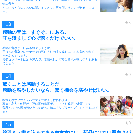
鈴の音色。
どこからともなくふいに聞こえてきて、耳を傾けることがあるでしょ
う。
感動の音は、すぐそこにある。
耳を澄まして心で聴くだけでいい。
感動の音はどこにあるのでしょうか。
手持ちの音楽プレーヤーでお気に入りの曲を楽しみ、心を動かされるこ
とがあるでしょう。
音楽コンサートに足を運んで、素晴らしい演奏に鳥肌が立つこともある
でしょう。
驚くことは感動することだ。
感動を増やしたいなら、驚く機会を増やせばいい。
欧米ではサプライズパーティーがよく行われます。
家族・友人・仲間が、祝い事の当事者にこっそり秘密で計画します。
普段どおりの振る舞いをしながら、急に「サプラーイズ！」と声を上げ
ます。
線引き・書き込みのある中古本には、新品にはない面白さが