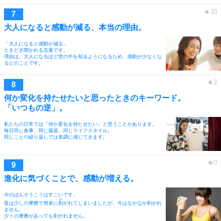
大人になると感動が減る、本当の理由。
「大人になると感動が減る」
ときどき聞かれる言葉です。
理由は、大人になるほど世の中を知るようになるため、感動が少なくな
るとのことです。
何か変化を持たせたいと思ったときのキーワード。
「いつもの逆」。
私たちの日常では「何か変化を持たせたい」と思うことがあります。
毎日同じ食事、同じ服装、同じライフスタイル。
同じことの繰り返しでは単調に感じてきます。
進化に気づくことで、感動が増える。
今のばんそうこうはすごいです。
は
昔は少しの摩擦で簡単に
剥
がれてしまいましたが、今はなかなか剥がれ
ません。
少々の摩擦があっても剥がれません。