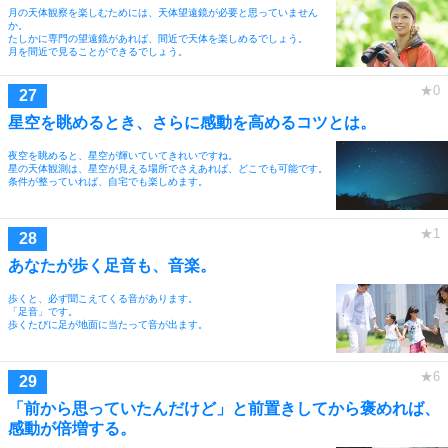
月の天体観察を楽しむためには、天体望遠鏡が必要と思っていません
か。
たしかに専門の望遠鏡があれば、間近で天体を楽しめるでしょう。
月を間近で見ることができるでしょう。
星空を眺めるとき、さらに感動を高めるコツとは。
夜空を眺めると、星空が輝いていてきれいですね。
星の天体観測は、星空が見える場所でさえあれば、どこでも可能です。
条件が整っていれば、自宅でも楽しめます。
あなたが歩く足音も、音楽。
歩くと、必ず聞こえてくる音があります。
「足音」です。
歩くたびに足が地面に当たって音が出ます。
「前から思っていたんだけど」と前置きしてから褒めれば、
感動が倍増する。