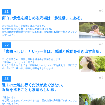
面白い景色を楽しめる穴場は「歩道橋」にある。
あなたの日常に「歩道橋」はありますか。
歩行者が道路を横断するためにかけた橋ですね。
自宅の近所や通勤通学の途中にあれば、見慣れた風景の一部となってい
るでしょう。
「素晴らしい」という一言は、感謝と感動を引き出す言葉。
平凡な日常から、感謝と感動を引き出す言葉があります。
「素晴らしい」という一言です。
どんなに平凡なことでも「素晴らしい」という一言を使えば、感じ方が
ポジティブに変わり、感謝と感動を引き出せます。
遠くの土地に行くだけが旅ではない。
近所を巡ることも素晴らしい旅。
「旅をする」
そう聞いたときにイメージするのは、国内旅行や海外旅行が多いのでは
ないでしょうか。