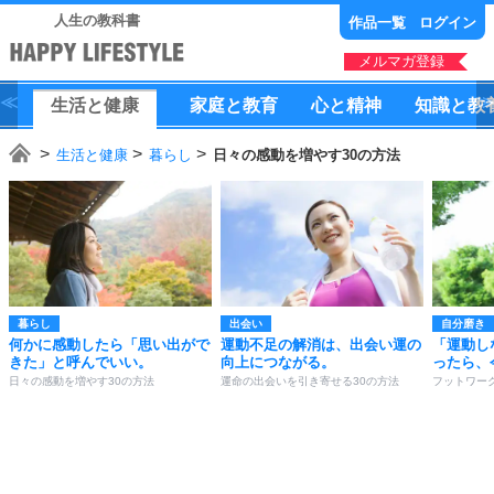
人生の教科書
作品一覧
ログイン
メルマガ登録
生活
と
健康
家庭
と
教育
心
と
精神
知識
と
教
生活と健康
暮らし
日々の感動を増やす30の方法
暮らし
出会い
自分磨き
何かに感動したら「思い出がで
運動不足の解消は、出会い運の
「運動し
きた」と呼んでいい。
向上につながる。
ったら、
日々の感動を増やす30の方法
運命の出会いを引き寄せる30の方法
フットワー