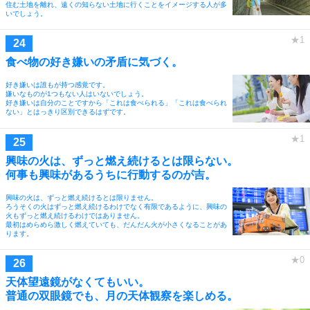
住む土地を離れ、遠くの知らない土地に行くことをイメージする人が多
いでしょう。
食べ物の好き嫌いの矛盾に気づく。
好き嫌いは誰もが持つ感覚です。
嫌いなものが1つもない人はいないでしょう。
好き嫌いは自分のことですから「これは食べられる」「これは食べられ
ない」とはっきり区別できるはずです。
興味の火は、ずっと燃え続けるとは限らない。
何事も興味があるうちに行動するのが吉。
興味の火は、ずっと燃え続けるとは限りません。
ろうそくの火はずっと燃え続けるわけでなく有限であるように、興味の
火もずっと燃え続けるわけではありません。
最初はめらめら激しく燃えていても、だんだん火が小さくなることがあ
ります。
天体望遠鏡がなくてもいい。
普通の双眼鏡でも、月の天体観察を楽しめる。