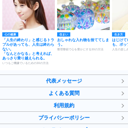
心の健康
住まい
生き方
「人生の終わり」と感じるトラ
おしゃれな入れ物を捨ててしま
はじけて
ブルがあっても、人生は終わら
う。
も、ポッ
ない。
整理整頓で心を豊かにする30の方法
人生の楽し
「なんとかなる」と考えれば、
あっさり乗り越えられる。
いつもご機嫌でいるための30の方法
代表メッセージ
よくある質問
利用規約
プライバシーポリシー