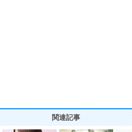
6
価値観を捨てると、いらいらも消える。
いらいらしない人になる30の方法
プラス思考
7
気持ちはなくていいから、とにかく癖にしてしま
う。
ポジティブ思考になる30の方法
自分磨き
8
いらない物は、徹底的に捨てる。
気品と美しさを身につける30の方法
勉強法
9
謙虚な人こそ、本当に強い人。
頭の使い方がうまくなる30の方法
恋愛学
10
人を好きになったら、まず相手を徹底的に信じる
ことが大切。
恋する人が知っておきたい30の大切なこと
関連記事