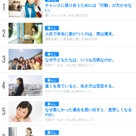
1
チャンスに巡り合うためには「行動」が欠かせな
い。
運とチャンスをつかむ30の方法
暮らし
2
人生で本当に差がつくのは、実は週末。
週末を楽しく有意義に過ごす30の方法
暮らし
3
なぜ子どもたちは、いつも元気なのか。
日常の「なぜ」から学ぶ30のヒント
暮らし
4
遠くを見ていると、生き方は安定する。
スローライフを楽しむ30のヒント
暮らし
5
なぜ楽しかった過去を思い出すと、息苦しくなる
のか。
日常の「なぜ」から学ぶ30のヒント
暮らし