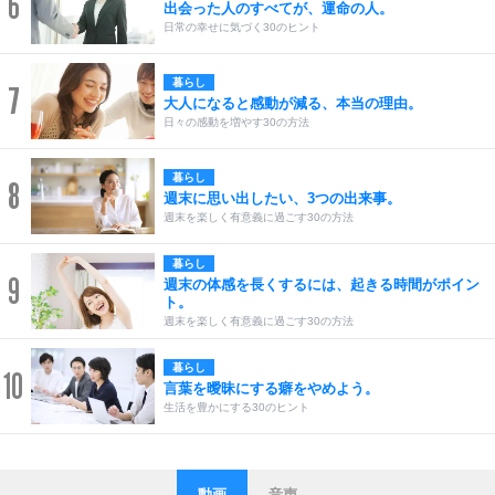
6
出会った人のすべてが、運命の人。
日常の幸せに気づく30のヒント
暮らし
7
大人になると感動が減る、本当の理由。
日々の感動を増やす30の方法
暮らし
8
週末に思い出したい、3つの出来事。
週末を楽しく有意義に過ごす30の方法
暮らし
9
週末の体感を長くするには、起きる時間がポイン
ト。
週末を楽しく有意義に過ごす30の方法
暮らし
10
言葉を曖昧にする癖をやめよう。
生活を豊かにする30のヒント
動画
音声