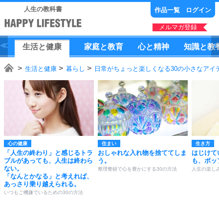
人生の教科書
作品一覧
ログイン
メルマガ登録
生活
と
健康
家庭
と
教育
心
と
精神
知識
と
教
生活と健康
暮らし
日常がちょっと楽しくなる30の小さなアイ
心の健康
住まい
生き方
「人生の終わり」と感じるトラ
おしゃれな入れ物を捨ててしま
はじけて
ブルがあっても、人生は終わら
う。
も、ポッ
ない。
整理整頓で心を豊かにする30の方法
人生の楽し
「なんとかなる」と考えれば、
あっさり乗り越えられる。
いつもご機嫌でいるための30の方法