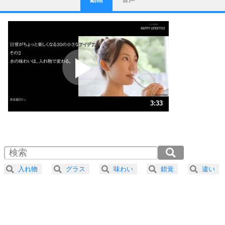
ストレス対策
1
他人と比べない。
いっそのこと、他人を見ない。
いらいらしない人になる30の方法
プラス思考
2
ポジティブになれない原因は、行動しないから。
ポジティブ思考になる30の方法
ストレス対策
3
人生、なんとかなるもの。
3:33
気楽に生きる30の方法
1.0倍速 （833KB 3分33秒）
1.5倍速 （556KB 2分22秒）
自分磨き
4
器の大きい人は、怒りを優しさで表現する。
2.0倍速 （417KB 1分46秒）
器の大きい人になる30の方法
2.5倍速 （334KB 1分25秒）
入れ物
グラス
味わい
錯覚
違い
3.0倍速 （278KB 1分11秒）
プラス思考
5
ネガティブな人は、複雑に考える。
3.5倍速 （239KB 1分0秒）
ポジティブな人は、シンプルに考える。
4.0倍速 （209KB 53秒）
ポジティブ思考になる30の方法
ストレス対策