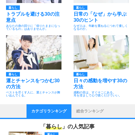
暮らし
暮らし
トラブルを避ける30の注
日常の「なぜ」から学ぶ
意点
30のヒント
あなたの身の回りに「借りたままになっ
なぜ人は、年齢を重ねるにつれて優しく
ているもの」はありませんか。
なるのか。
暮らし
暮らし
運とチャンスをつかむ30
日々の感動を増やす30の
の方法
方法
ベストを尽くす人に、運とチャンスが舞
感動の音は、すぐそこにある。
い込んでくる。
耳を澄まして心で聴くだけでいい。
カテゴリランキング
総合ランキング
「
暮らし
」の人気記事
暮らし