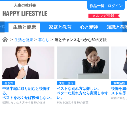
人生の教科書
作品一覧
ログイン
メルマガ登録
生活
と
健康
家庭
と
教育
心
と
精神
知識
と
教
生活と健康
暮らし
運とチャンスをつかむ30の方法
生き方
失恋・別れ
就職活動
中途半端に取り組むと後悔す
ベストな別れ方は難しい。
後悔を減
る。
ベターな別れ方なら実現しやす
ストを尽
ベストを尽くせば後悔しない。
い。
就職活動を
後悔しない生き方をする30の方法
別れを決意する30の言葉