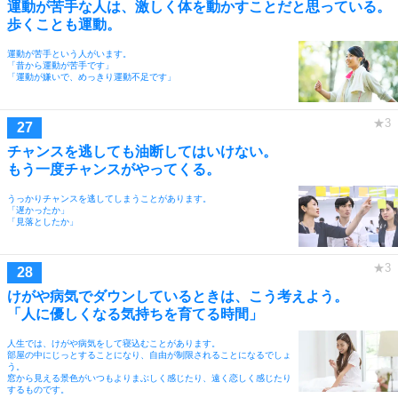
運動が苦手な人は、激しく体を動かすことだと思っている。
歩くことも運動。
運動が苦手という人がいます。
「昔から運動が苦手です」
「運動が嫌いで、めっきり運動不足です」
チャンスを逃しても油断してはいけない。
もう一度チャンスがやってくる。
うっかりチャンスを逃してしまうことがあります。
「遅かったか」
「見落としたか」
けがや病気でダウンしているときは、こう考えよう。
「人に優しくなる気持ちを育てる時間」
人生では、けがや病気をして寝込むことがあります。
部屋の中にじっとすることになり、自由が制限されることになるでしょ
う。
窓から見える景色がいつもよりまぶしく感じたり、遠く恋しく感じたり
するものです。