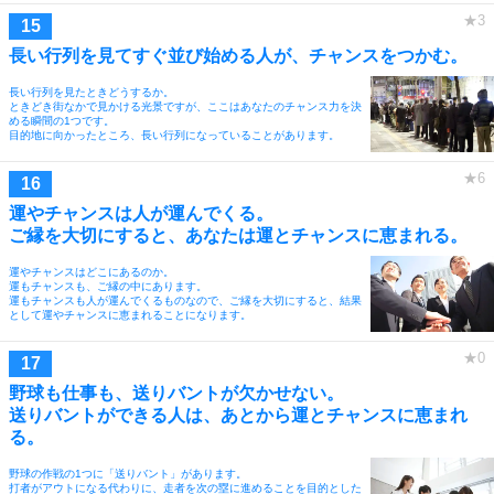
長い行列を見てすぐ並び始める人が、チャンスをつかむ。
長い行列を見たときどうするか。
ときどき街なかで見かける光景ですが、ここはあなたのチャンス力を決
める瞬間の1つです。
目的地に向かったところ、長い行列になっていることがあります。
運やチャンスは人が運んでくる。
ご縁を大切にすると、あなたは運とチャンスに恵まれる。
運やチャンスはどこにあるのか。
運もチャンスも、ご縁の中にあります。
運もチャンスも人が運んでくるものなので、ご縁を大切にすると、結果
として運やチャンスに恵まれることになります。
野球も仕事も、送りバントが欠かせない。
送りバントができる人は、あとから運とチャンスに恵まれ
る。
野球の作戦の1つに「送りバント」があります。
打者がアウトになる代わりに、走者を次の塁に進めることを目的とした