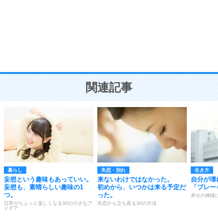
勉強法
9
謙虚な人こそ、本当に強い人。
頭の使い方がうまくなる30の方法
恋愛学
10
人を好きになったら、まず相手を徹底的に信じる
ことが大切。
恋する人が知っておきたい30の大切なこと
関連記事
暮らし
失恋・別れ
生き方
妄想という趣味もあっていい。
来ないわけではなかった。
自分が壊
妄想も、素晴らしい趣味の1
初めから、いつかは来る予定だ
「ブレー
つ。
った。
幸せの神様
日常がちょっと楽しくなる30の小さなア
失恋から立ち直る30の方法
イデア