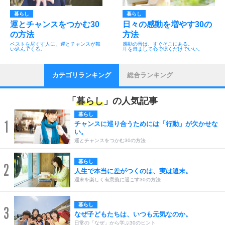
暮らし
暮らし
運とチャンスをつかむ30
日々の感動を増やす30の
の方法
方法
ベストを尽くす人に、運とチャンスが舞
感動の音は、すぐそこにある。
い込んでくる。
耳を澄まして心で聴くだけでいい。
カテゴリランキング
総合ランキング
「
暮らし
」の人気記事
暮らし
1
チャンスに巡り合うためには「行動」が欠かせな
い。
運とチャンスをつかむ30の方法
暮らし
2
人生で本当に差がつくのは、実は週末。
週末を楽しく有意義に過ごす30の方法
暮らし
3
なぜ子どもたちは、いつも元気なのか。
日常の「なぜ」から学ぶ30のヒント