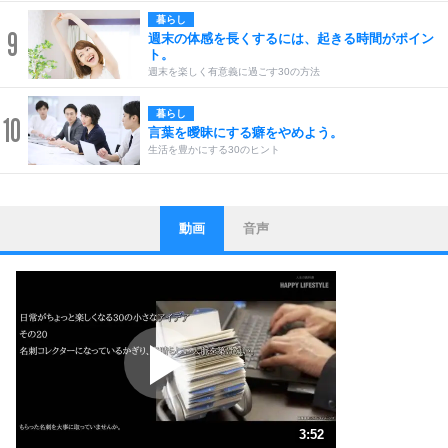
暮らし
9
週末の体感を長くするには、起きる時間がポイン
ト。
週末を楽しく有意義に過ごす30の方法
暮らし
10
言葉を曖昧にする癖をやめよう。
生活を豊かにする30のヒント
動画
音声
ストレス対策
1
他人と比べない。
いっそのこと、他人を見ない。
いらいらしない人になる30の方法
プラス思考
2
ポジティブになれない原因は、行動しないから。
ポジティブ思考になる30の方法
ストレス対策
3
人生、なんとかなるもの。
3:52