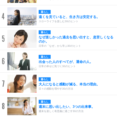
暮らし
4
遠くを見ていると、生き方は安定する。
スローライフを楽しむ30のヒント
暮らし
5
なぜ楽しかった過去を思い出すと、息苦しくなる
のか。
日常の「なぜ」から学ぶ30のヒント
暮らし
6
出会った人のすべてが、運命の人。
日常の幸せに気づく30のヒント
暮らし
7
大人になると感動が減る、本当の理由。
日々の感動を増やす30の方法
暮らし
8
週末に思い出したい、3つの出来事。
週末を楽しく有意義に過ごす30の方法