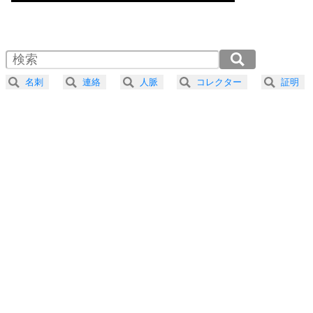
気楽に生きる30の方法
1.0倍速 （909KB 3分52秒）
1.5倍速 （606KB 2分35秒）
自分磨き
4
器の大きい人は、怒りを優しさで表現する。
2.0倍速 （455KB 1分56秒）
器の大きい人になる30の方法
2.5倍速 （364KB 1分33秒）
名刺
連絡
人脈
コレクター
証明
3.0倍速 （304KB 1分17秒）
プラス思考
5
ネガティブな人は、複雑に考える。
3.5倍速 （260KB 1分6秒）
ポジティブな人は、シンプルに考える。
4.0倍速 （228KB 58秒）
ポジティブ思考になる30の方法
ストレス対策
6
価値観を捨てると、いらいらも消える。
いらいらしない人になる30の方法
プラス思考
7
気持ちはなくていいから、とにかく癖にしてしま
う。
ポジティブ思考になる30の方法
自分磨き
8
いらない物は、徹底的に捨てる。
気品と美しさを身につける30の方法