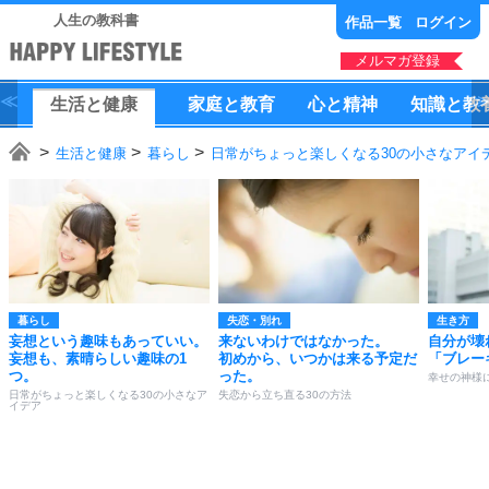
人生の教科書
作品一覧
ログイン
メルマガ登録
生活
と
健康
家庭
と
教育
心
と
精神
知識
と
教
生活と健康
暮らし
日常がちょっと楽しくなる30の小さなアイ
暮らし
失恋・別れ
生き方
妄想という趣味もあっていい。
来ないわけではなかった。
自分が壊
妄想も、素晴らしい趣味の1
初めから、いつかは来る予定だ
「ブレー
つ。
った。
幸せの神様
日常がちょっと楽しくなる30の小さなア
失恋から立ち直る30の方法
イデア