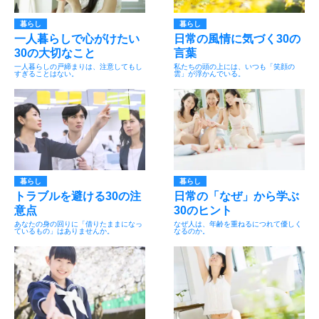
暮らし
暮らし
一人暮らしで心がけたい
日常の風情に気づく30の
30の大切なこと
言葉
一人暮らしの戸締まりは、注意してもし
私たちの頭の上には、いつも「笑顔の
すぎることはない。
雲」が浮かんでいる。
暮らし
暮らし
トラブルを避ける30の注
日常の「なぜ」から学ぶ
意点
30のヒント
あなたの身の回りに「借りたままになっ
なぜ人は、年齢を重ねるにつれて優しく
ているもの」はありませんか。
なるのか。