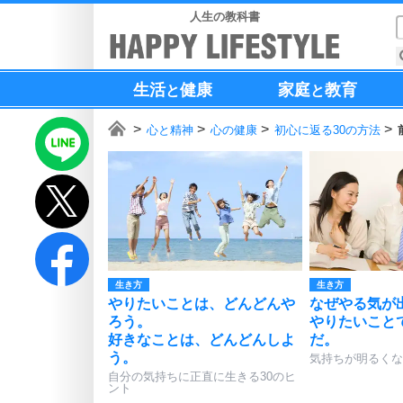
人生の教科書
生活
健康
家庭
教育
と
と
心と精神
心の健康
初心に返る30の方法
生き方
生き方
やりたいことは、どんどんや
なぜやる気が
ろう。
やりたいこと
好きなことは、どんどんしよ
だ。
う。
気持ちが明るくな
自分の気持ちに正直に生きる30のヒ
ント