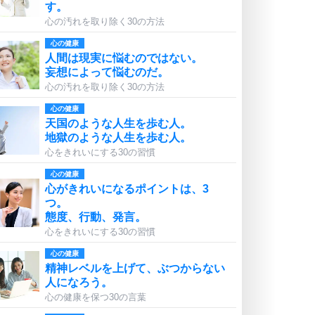
す。
心の汚れを取り除く30の方法
心の健康
人間は現実に悩むのではない。
妄想によって悩むのだ。
心の汚れを取り除く30の方法
心の健康
天国のような人生を歩む人。
地獄のような人生を歩む人。
心をきれいにする30の習慣
心の健康
心がきれいになるポイントは、3
つ。
態度、行動、発言。
心をきれいにする30の習慣
心の健康
精神レベルを上げて、ぶつからない
人になろう。
心の健康を保つ30の言葉