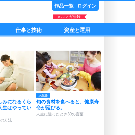
作品一覧
ログイン
メルマガ登録
仕事
技術
資産
運用
と
と
人生論
しみになるくら
旬の食材を食べると、健康寿
人生はやってい
命が延びる。
人生に迷ったとき30の言葉
0の方法