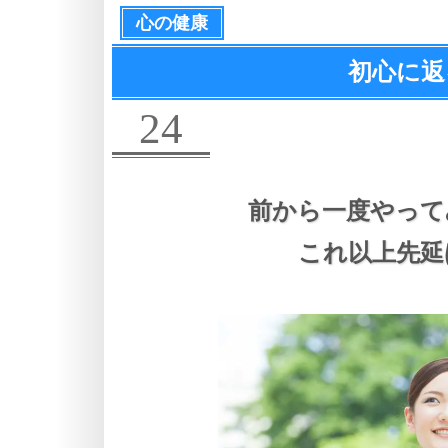
心の健康
初心に返
24
前から一度やって
これ以上先延