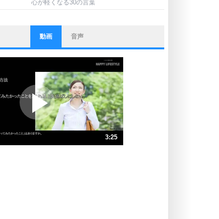
心が軽くなる30の言葉
動画
音声
ストレス対策
他人と比べない。
いっそのこと、他人を見ない。
いらいらしない人になる30の方法
プラス思考
ポジティブになれない原因は、行動
しないから。
ポジティブ思考になる30の方法
ストレス対策
3:25
人生、なんとかなるもの。
気楽に生きる30の方法
速 （802KB 3分25秒）
速 （535KB 2分16秒）
自分磨き
器の大きい人は、怒りを優しさで表
速 （401KB 1分42秒）
現する。
速 （321KB 1分22秒）
器の大きい人になる30の方法
速 （268KB 1分8秒）
プラス思考