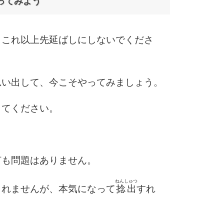
ってみよう
3.5倍
5
4.0倍
、これ以上先延ばしにしないでくださ
6
思い出して、今こそやってみましょう。
してください。
7
8
何も問題はありません。
ねんしゅつ
しれませんが、本気になって
捻出
すれ
9