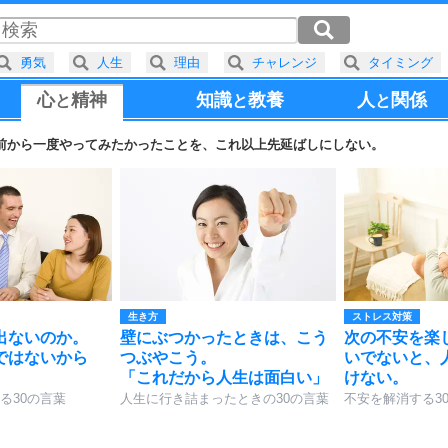
勇気
人生
理由
チャレンジ
タイミング
心
精神
知識
教養
人
関係
と
と
と
前から一度やってみたかったことを、これ以上先延ばしにしない。
生き方
ストレス対策
出ないのか。
壁にぶつかったときは、こう
次の不安を楽
ではないから
つぶやこう。
いでないと、
「これだから人生は面白い」
けない。
る30の言葉
人生に行き詰まったときの30の言葉
不安を解消する3